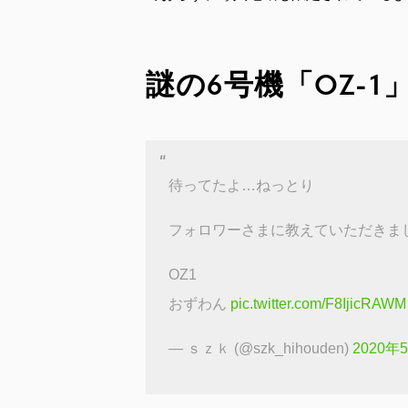
謎の6号機「OZ-1
待ってたよ…ねっとり
フォロワーさまに教えていただきま
OZ1
おずわん
pic.twitter.com/F8IjicRAWM
— ｓｚｋ (@szk_hihouden)
2020年