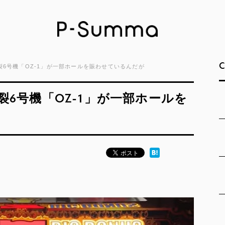
爆裂6号機「OZ-1」が一部ホールを賑わせているんだが
爆裂6号機「OZ-1」が一部ホールを