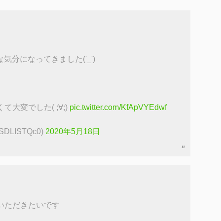
分になってきました('_')
大変でした( ;∀;)
pic.twitter.com/KfApVYEdwf
DLISTQc0)
2020年5月18日
いただきたいです