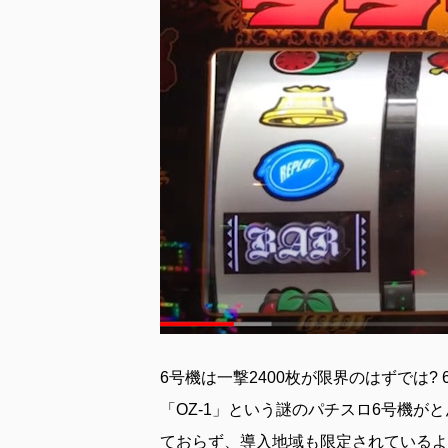
6号機は一撃2400枚が限界のはずでは?
「OZ-1」という謎のパチスロ6号機
ておらず、導入地域も限定されているよ