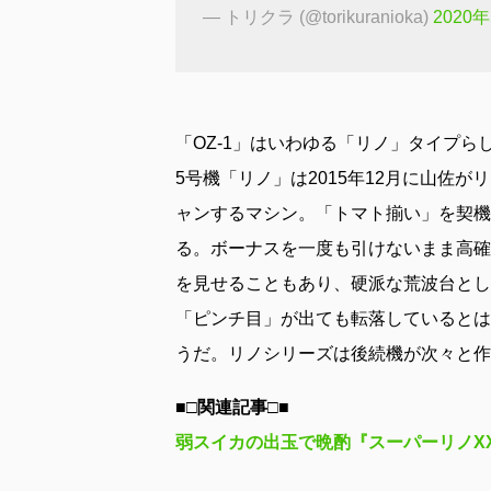
— トリクラ (@torikuranioka)
2020
「OZ-1」はいわゆる「リノ」タイプら
5号機「リノ」は2015年12月に山佐
ャンするマシン。「トマト揃い」を契機
る。ボーナスを一度も引けないまま高確
を見せることもあり、硬派な荒波台とし
「ピンチ目」が出ても転落しているとは
うだ。リノシリーズは後続機が次々と作
■□関連記事□■
弱スイカの出玉で晩酌『スーパーリノX