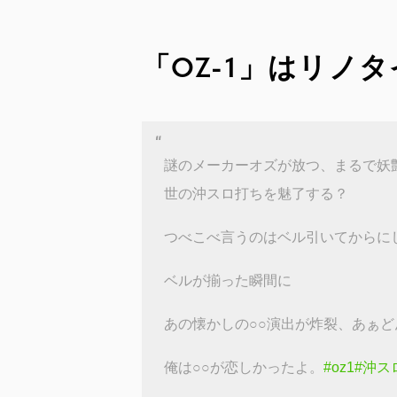
「OZ-1」はリノ
謎のメーカーオズが放つ、まるで妖
世の沖スロ打ちを魅了する？
つべこべ言うのはベル引いてからにし
ベルが揃った瞬間に
あの懐かしの○○演出が炸裂、あぁ
俺は○○が恋しかったよ。
#oz1
#沖ス