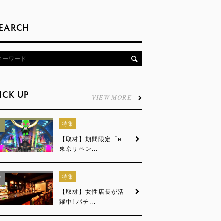
EARCH
ICK UP
VIEW MORE
特集
1
【取材】期間限定「e
東京リベン...
特集
2
【取材】女性店長が活
躍中! パチ...