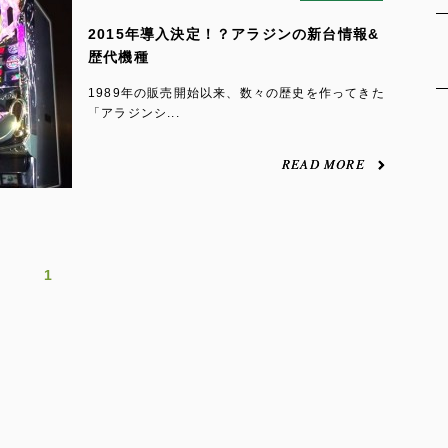
2015年導入決定！？アラジンの新台情報&
歴代機種
1989年の販売開始以来、数々の歴史を作ってきた
「アラジンシ...
READ MORE
READ MORE
1