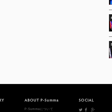
RY
ABOUT P-Summa
SOCIAL
P-Summaについて