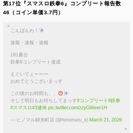
第17位『スマスロ鉄拳6』コンプリート報告数
46（コイン単価3.7円）
こんばんわ！
速報・速報・速報
181番台
鉄拳6コンプリート達成
えぐいてぇーーー
おめでとうございまっす
この後のお時間も、、
そして明日もお待ちしてまっす
#コンプリート
#鉄拳
#スマスロ
#3連休
pic.twitter.com/zzyGWeer1H
— ヒノマル錦糸町店 (@hinomaru_k)
March 21, 2026