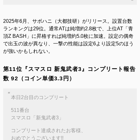
2025年6月、サボハニ（大都技研）がリリース。設置台数
ランキングは29位。通常ATは純増約2.8枚で、上位AT「青
頂Z BASH」に昇格すれば純増約5.0枚に加速。設定の偶奇
で出玉の波が異なり、一撃の性能は設定6より設定5のほう
が強いかもしれない。
第11位『スマスロ 新鬼武者3』コンプリート報告
数 92（コイン単価3.3円）
本日2台目のコンプリート
511番台
スマスロ「新鬼武者3」
コンプリート達成されたお客様、
おめでとうございます!!