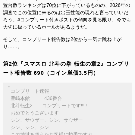
置台数ランキングは70位に下がっているものの、2026年の
調査でこの位置に来るのは出玉性能の現れと言っていいだ
ろう。#コンプリート付きポストの傾向を見る限り、今でも
大切に扱っているホールがあるようだ。
そして、コンプリート報告数は2位から一気に跳ね上が
り……。
第2位『スマスロ 北斗の拳 転生の章2』コンプリ
ート報告数 690（コイン単価3.5円）
コンプリート速報
豊崎本館 436番台
北斗転生2 コンプリートです!!!!!
おめでとうございます
シン、サウザー、シン、サウザー
シン、シン、シン
この地獄を超えたお客様に拍手ですね