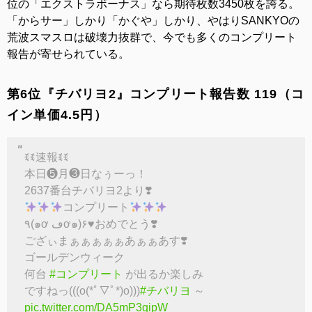
位の「エクストラボーナス」なら期待枚数3450枚を誇る。
「からサー」しかり「かぐや」しかり、やはりSANKYOの
荒波スマスロは破壊力抜群で、今でも多くのコンプリート
報告が寄せられている。
第6位『チバリヨ2』コンプリート報告数 119（コ
イン単価4.5円）
ꉂꉂ速報ꉂꉂ
本日❺月❸日なぅーっ！
2637番台チバリヨ2より❣️
️コンプリート
٩(๑ơ ڡơ๑)۶♥おめでとう❣️
ござぃまぁぁぁぁぁあぁぁあす❣️
ゴールデンウィーク
何台
#コンプリート
が出るか楽しみ
ですねっ(((o(*ﾟ▽ﾟ*)o)))
#チバリヨ
～
pic.twitter.com/DA5mP3qipW