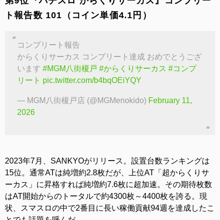
第9位『パチスロ からくりサーカス』コンプリー
ト報告数 101（コイン単価4.1円）
コンプリート報告
からくりサーカス コンプリート達成 おめでとうござ
います
#MGM八街榎戸
#からくりサーカス
#コンプ
リート
pic.twitter.com/b4bqOEiYQY
— MGM八街榎戸店 (@MGMenokido)
February 11,
2026
2023年7月、SANKYOがリリース。設置台数ランキングは
15位。通常ATは純増約2.8枚だが、上位AT「超からくりサ
ーカス」に昇格すれば純増約7.6枚に超加速。その期待枚数
はAT開始からのトータルで約4300枚～4400枚を誇る。現
状、スマスロの中で2番目に長い稼働貢献94週を達成したこ
とでも話題を呼んだ。