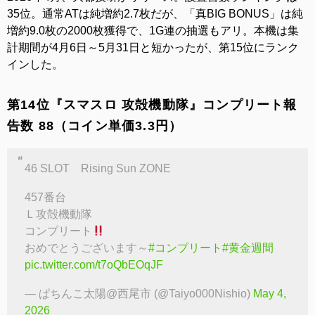
35位。通常ATは純増約2.7枚だが、「真BIG BONUS」は純
増約9.0枚の2000枚獲得で、1G連の抽選もアリ。本機は集
計期間が4月6日～5月31日と短かったが、第15位にランク
インした。
第14位『スマスロ 攻殻機動隊』コンプリート報
告数 88（コイン単価3.3円）
46 SLOT Rising Sun ZONE
457番台
Ｌ攻殻機動隊
コンプリート
おめでとうございます～
#コンプリート
#黄金週間
pic.twitter.com/t7oQbEOqJF
— ぱちんこ太陽@西尾市 (@Taiyo000Nishio)
May 4,
2026