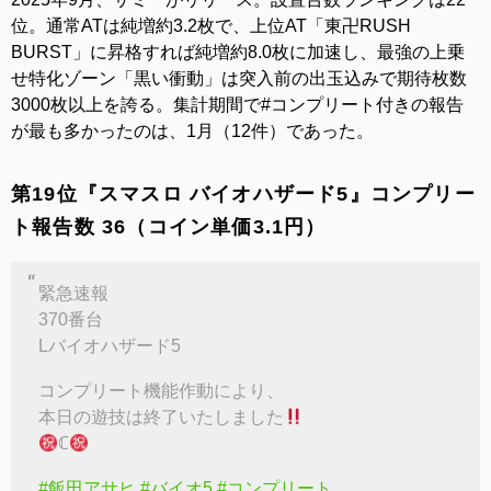
位。通常ATは純増約3.2枚で、上位AT「東卍RUSH
BURST」に昇格すれば純増約8.0枚に加速し、最強の上乗
せ特化ゾーン「黒い衝動」は突入前の出玉込みで期待枚数
3000枚以上を誇る。集計期間で#コンプリート付きの報告
が最も多かったのは、1月（12件）であった。
第19位『スマスロ バイオハザード5』コンプリー
ト報告数 36（コイン単価3.1円）
緊急速報
370番台
Lバイオハザード5
コンプリート機能作動により、
本日の遊技は終了いたしました
ℂ
#飯田アサヒ
#バイオ5
#コンプリート