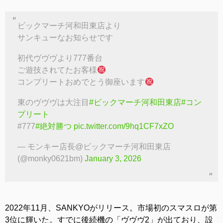
ビックマーチ河和田東店より
サンキューなお知らせです
初代ヴヴヴより777番台
ご遊技されてたお客様
コンプリートおめでとう御座います
東のヴヴヴは大注目
#ビックマーチ河和田東店
#コン
プリート
#777
#絶対勝つ
pic.twitter.com/9hq1CF7xZO
— モンキー店長@ビックマーチ河和田東店
(@monky0621bm)
January 3, 2026
2022年11月、SANKYOがリリース。市場初のスマスロが第
3位に輝いた。すでに後続機の「ヴヴヴ2」が出ており、設