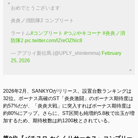
おめでとうございます
炎炎ノ消防隊2 コンプリート
ラートム
#コンプリート
#つぶやキコーナ
#炎炎ノ消
防隊2
pic.twitter.com/lZreOZNic8
— アプリイ新伝馬 (@UPLY_shintemma)
February
25, 2026
2026年2月、SANKYOがリリース。設置台数ランキングは
32位。ボーナス高確のST「炎炎激闘」のボーナス期待度は
約57%だが、「炎炎大戦」に突入すればボーナス期待度は
約80%にアップ。さらに、ST区間も純増約5.8枚で出玉が増
加するため、期待枚数は約1200枚とされている。