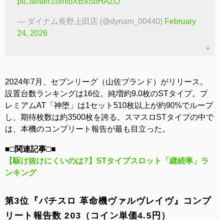
pic.twitter.com/bXB9SbHAZO
— ダイナム長野上田店 (@dynam_00440)
February
24, 2026
2024年7月、セブンリーグ（山佐ブランド）がリリース。
設置台数ランキングは16位。純増約9.0枚のSTタイプ。プ
レミアムAT「神堕」は1セット510枚以上が約90%でループ
し、期待枚数は約3500枚を誇る。スマスロSTタイプの中で
は、本機のコンプリート報告が最も目立った。
■□関連記事□■
【駆け抜けにくいのは?】STタイプスロット「継続率」ラ
ンキング
第3位『パチスロ 革命機ヴァルヴレイヴ』コンプ
リート報告数 203（コイン単価4.5円）