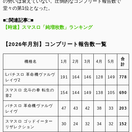
の勢いは衰えていない。圧倒的なコンプリート報告数で
堂々の第1位となった。
■□関連記事□■
【時速】スマスロ「純増枚数」ランキング
【2026年月別】コンプリート報告数一覧
合
機種名
1月
2月
3月
4月
5月
計
Lパチスロ 革命機ヴァルヴ
191
164
146
128
149
778
レイヴ2
スマスロ 北斗の拳 転生の
154
144
149
138
105
690
章2
パチスロ 革命機ヴァルヴ
47
43
42
38
33
203
レイヴ
スマスロ ゴッドイーター
30
24
32
34
32
152
リザレクション