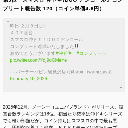
第5位『スマスロ 沖ドキ!DUO アンコール』コン
プリート報告数 120（コイン単価4.6円）
昨日 ２月９日[月]
４０７番台
スマスロ沖ドキ！ＤＵＯアンコール
コンプリート達成いたしました
おめでとうございます
#沖ドキ
#コンプリート
pic.twitter.com/Ydj9dGMeYe
— パーラーハビン岩見沢店 (@habin_iwamizawa)
February 10, 2026
2025年12月、メーシー（ユニバブランド）がリリース。設
置台数ランキングは18位。初当たり確率は沖ドキシリーズ
でも軽い部類だが、コイン持ちはスマスロの中で最も悪
く、圧倒的な荒さも健在。ドキドキモードは80%ループ、