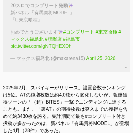
20スロでコンプリート発動
新パネル『有馬貴将MODEL』
『L 東京喰種』
おめでとうございます
#コンプリート
#東京喰種
#
マックス福島北
#旗艦店
#福島市
pic.twitter.com/igNTQHEXDh
— マックス福島北 (@maxarena15)
April 25, 2026
2025年2月、スパイキーがリリース。設置台数ランキング
は5位。ATの純増枚数は約4.0枚から変化しないが、報酬獲
得ゾーンの「（超）BITES」一撃でエンディングに達する
ことも。また、「裏AT」の期待枚数は突入までの獲得を含
めて約3430枚を誇る。集計期間で最も#コンプリート付き
投稿が多かったのは、新パネル「有馬貴将MODEL」が登場
した4月（28件）であった。