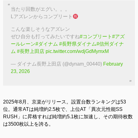
当たり回数がエグい。。。
Lアズレンからコンプリート
こんな楽しそうなアズレン
ぜひ自分も打ってみたいですね
#コンプリート
#アズ
ールレーン
#ダイナム
#長野県ダイナム
#信州ダイナ
ム
#長野上田店
pic.twitter.com/wdjGdMymxM
— ダイナム長野上田店 (@dynam_00440)
February
23, 2026
2025年8月、京楽がリリース。設置台数ランキングは53
位。通常ATは純増約2.5枚で、上位AT「異次元性能SS
RUSH」に昇格すれば純増約5.1枚に加速し、その期待枚数
は3500枚以上を誇る。