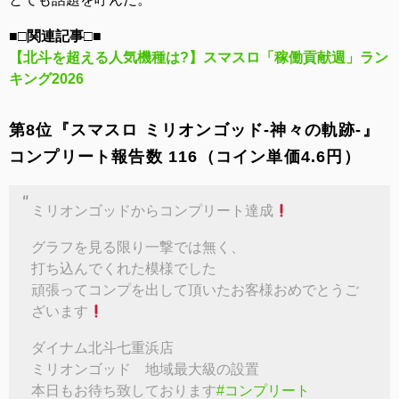
■□関連記事□■
【北斗を超える人気機種は?】スマスロ「稼働貢献週」ラン
キング2026
第8位『スマスロ ミリオンゴッド‐神々の軌跡‐』
コンプリート報告数 116（コイン単価4.6円）
ミリオンゴッドからコンプリート達成
グラフを見る限り一撃では無く、
打ち込んでくれた模様でした
頑張ってコンプを出して頂いたお客様おめでとうご
ざいます
ダイナム北斗七重浜店
ミリオンゴッド 地域最大級の設置
本日もお待ち致しております
#コンプリート