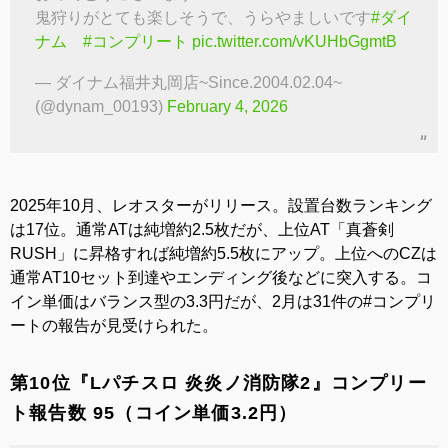
鬼狩りがとても楽しそうで、うらやましいです
#ダイ
ナム
#コンプリート
pic.twitter.com/vKUHbGgmtB
— ダイナム福井丸岡店~Since.2004.02.04~
(@dynam_00193)
February 4, 2026
2025年10月、レオスターがリリース。設置台数ランキング
は17位。通常ATは純増約2.5枚だが、上位AT「真蒼剣
RUSH」に昇格すれば純増約5.5枚にアップ。上位へのCZは
通常AT10セット到達やエンディング後などに突入する。コ
イン単価はバランス型の3.3円だが、2月は31件の#コンプリ
ートの報告が見受けられた。
第10位『Lパチスロ 炎炎ノ消防隊2』コンプリー
ト報告数 95（コイン単価3.2円）