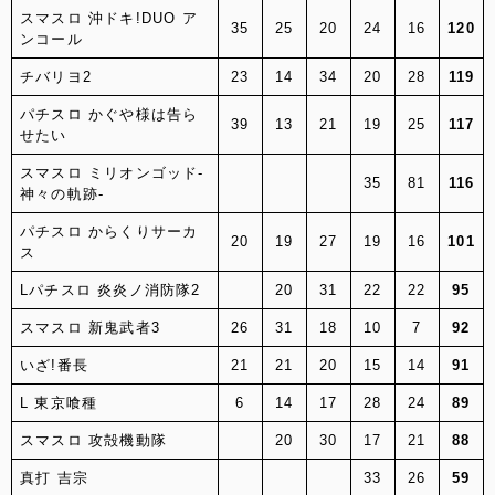
スマスロ 沖ドキ!DUO ア
35
25
20
24
16
120
ンコール
チバリヨ2
23
14
34
20
28
119
パチスロ かぐや様は告ら
39
13
21
19
25
117
せたい
スマスロ ミリオンゴッド‐
35
81
116
神々の軌跡‐
パチスロ からくりサーカ
20
19
27
19
16
101
ス
Lパチスロ 炎炎ノ消防隊2
20
31
22
22
95
スマスロ 新鬼武者3
26
31
18
10
7
92
いざ!番長
21
21
20
15
14
91
L 東京喰種
6
14
17
28
24
89
スマスロ 攻殻機動隊
20
30
17
21
88
真打 吉宗
33
26
59