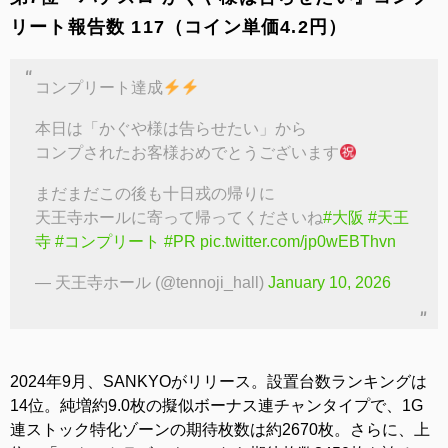
リート報告数 117（コイン単価4.2円）
コンプリート達成
本日は「かぐや様は告らせたい」から
コンプされたお客様おめでとうございます
まだまだこの後も十日戎の帰りに
天王寺ホールに寄って帰ってくださいね
#大阪
#天王
寺
#コンプリート
#PR
pic.twitter.com/jp0wEBThvn
— 天王寺ホール (@tennoji_hall)
January 10, 2026
2024年9月、SANKYOがリリース。設置台数ランキングは
14位。純増約9.0枚の擬似ボーナス連チャンタイプで、1G
連ストック特化ゾーンの期待枚数は約2670枚。さらに、上