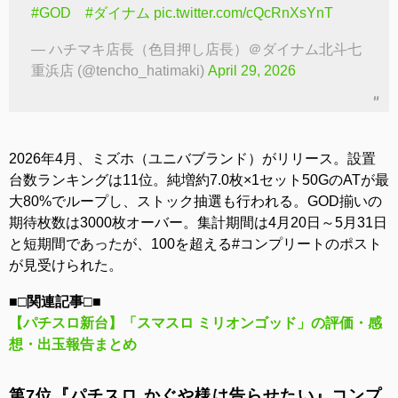
#GOD
#ダイナム
pic.twitter.com/cQcRnXsYnT
— ハチマキ店長（色目押し店長）＠ダイナム北斗七
重浜店 (@tencho_hatimaki)
April 29, 2026
2026年4月、ミズホ（ユニバブランド）がリリース。設置
台数ランキングは11位。純増約7.0枚×1セット50GのATが最
大80%でループし、ストック抽選も行われる。GOD揃いの
期待枚数は3000枚オーバー。集計期間は4月20日～5月31日
と短期間であったが、100を超える#コンプリートのポスト
が見受けられた。
■□関連記事□■
【パチスロ新台】「スマスロ ミリオンゴッド」の評価・感
想・出玉報告まとめ
第7位『パチスロ かぐや様は告らせたい』コンプ