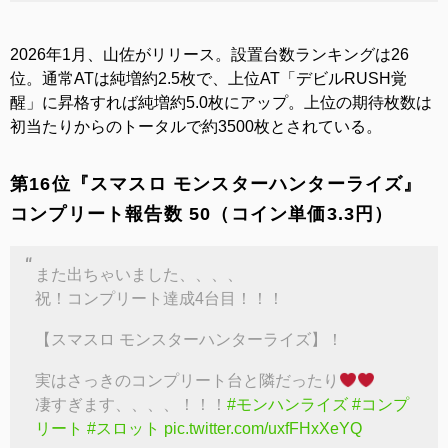
2026年1月、山佐がリリース。設置台数ランキングは26
位。通常ATは純増約2.5枚で、上位AT「デビルRUSH覚
醒」に昇格すれば純増約5.0枚にアップ。上位の期待枚数は
初当たりからのトータルで約3500枚とされている。
第16位『スマスロ モンスターハンターライズ』
コンプリート報告数 50（コイン単価3.3円）
また出ちゃいました、、、、
祝！コンプリート達成4台目！！！
【スマスロ モンスターハンターライズ】！
実はさっきのコンプリート台と隣だったり
凄すぎます、、、、！！！
#モンハンライズ
#コンプ
リート
#スロット
pic.twitter.com/uxfFHxXeYQ