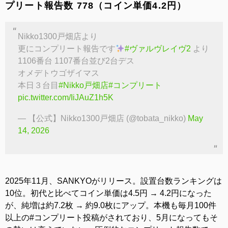
プリート報告数 778（コイン単価4.2円）
Nikko1300戸畑店より
更にコンプリート報告です
#ヴァルヴレイヴ2
より
1106番台 1107番台並び2台デス
オメデトウゴザイマス
本日３台目
#Nikko戸畑店
#コンプリート
pic.twitter.com/IiJAuZ1h5K
— 【公式】Nikko1300戸畑店 (@tobata_nikko)
May
14, 2026
2025年11月、SANKYOがリリース。設置台数ランキングは
10位。初代と比べてコイン単価は4.5円 → 4.2円になった
が、純増は約7.2枚 → 約9.0枚にアップ。本機も毎月100件
以上の#コンプリート投稿がされており、5月になってもそ