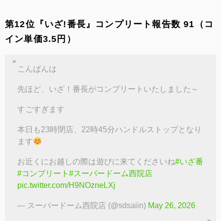
第12位『いざ!番長』コンプリート報告数 91（コ
イン単価3.5円）
こんばんは
先ほど、いざ！番長がコンプリートいたしました～
すごすぎます
本日も23時閉店、22時45分ハンドルストップとなり
ます
お近くにお越しの際は遊びに来てくださいね
#いざ番
#コンプリート
#スーパードーム西院店
pic.twitter.com/H9NOzneLXj
— スーパードーム西院店 (@sdsaiin)
May 26, 2026