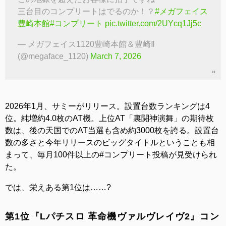
三台目のコンプリートはでるのか！？
#メガフェイス
豊崎本館
#コンプリート
pic.twitter.com/2UYcq1Jj5c
— メガフェイス1120豊崎本館＆豊崎Ⅱ
(@megaface_1120)
March 7, 2026
2026年1月、サミーがリリース。設置台数ランキングは4
位。純増約4.0枚のAT機。上位AT「裏闘神演舞」の期待枚
数は、後の天国でのAT当選も含め約3000枚を誇る。設置台
数の多さと今年リリースのビッグタイトルということも相
まって、毎月100件以上の#コンプリート投稿が見受けられ
た。
では、栄えある第1位は……?
第1位『Lパチスロ 革命機ヴァルヴレイヴ2』コン