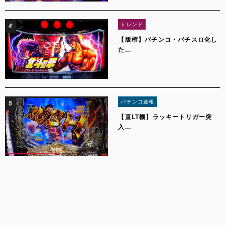
トレンド
4
【版権】パチンコ・パチスロ化し
た...
パチンコ速報
5
【直LT機】ラッキートリガー突
入...