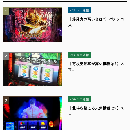
パチンコ速報
1
【爆発力の高い台は?】パチンコ
人...
パチスロ速報
2
【万枚突破率が高い機種は?】ス
マ...
パチスロ速報
3
【北斗を超える人気機種は?】ス
マ...