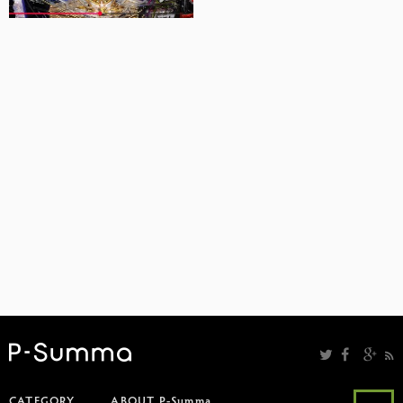
CATEGORY
ABOUT P-Summa