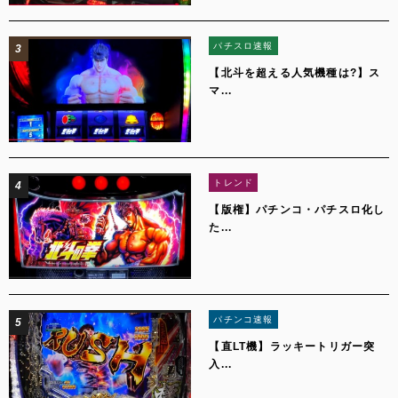
パチスロ速報
3
【北斗を超える人気機種は?】ス
マ...
トレンド
4
【版権】パチンコ・パチスロ化し
た...
パチンコ速報
5
【直LT機】ラッキートリガー突
入...