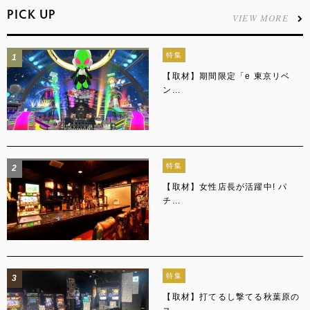
PICK UP
VIEW MORE
特集
1
【取材】期間限定「e 東京リベ
ン...
特集
2
【取材】女性店長が活躍中! パ
チ...
特集
3
【取材】打てるし撃てる秋葉原の