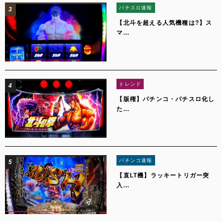
パチスロ速報
3
【北斗を超える人気機種は?】ス
マ...
トレンド
4
【版権】パチンコ・パチスロ化し
た...
パチンコ速報
5
【直LT機】ラッキートリガー突
入...