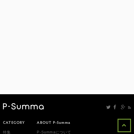
CATEGORY
ABOUT P-Summa
特集
P-Summaについて