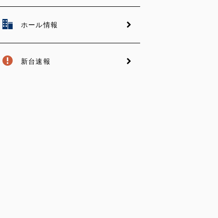
ホール情報
新台速報