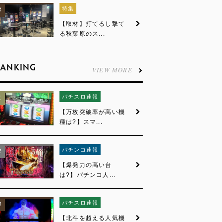
特集
3
【取材】打てるし撃て
る秋葉原のス...
RANKING
VIEW MORE
パチスロ速報
1
【万枚突破率が高い機
種は?】スマ...
パチンコ速報
2
【爆発力の高い台
は?】パチンコ人...
パチスロ速報
3
【北斗を超える人気機