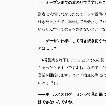
――オープンまでの道のりで苦労したこ
業者に依頼しなかったので、シマ設備の
好きだったので、率先して自分たちでや
いったんすべての台を外さないといけな
――ゲーセン仕様にして引き続き使う台
とは……？
「4号営業を終了します」というのを見
もあったらまずいですよね。なので、台
営業を開始します」という検査の際には
いわけです。
――ホールとスロゲーセンって見た目は
はできないんですね。