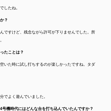
でしたね。
か？
んですけど、残念ながら許可が下りませんでした。所
。
ったことは？
空いた時に試し打ちするのが楽しかったですね。タダ
分でよく遊んでいました。
4号機時代にはどんな台を打ち込んでいたんですか？