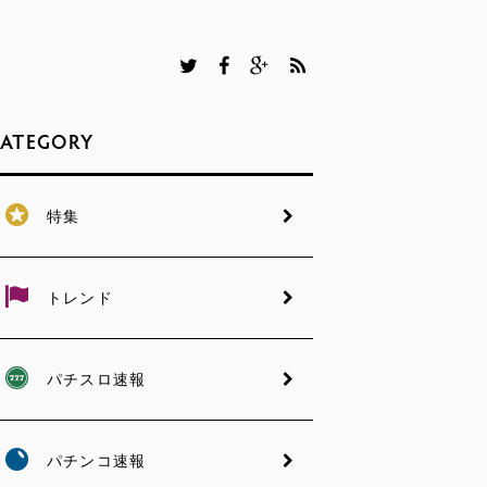
CATEGORY
特集
トレンド
パチスロ速報
パチンコ速報