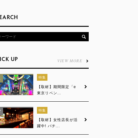
EARCH
ICK UP
VIEW MORE
特集
1
【取材】期間限定「e
東京リベン...
特集
2
【取材】女性店長が活
躍中! パチ...