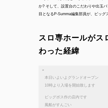
か? そして、設置台のこだわりや出玉バ
目となるP-Summa編集部員が、ビッ
スロ専ホールがス
わった経緯
本日いよいよグランドオープン
10時より入場を開始致します
ビッグボス作の店内です
風船がすんごい