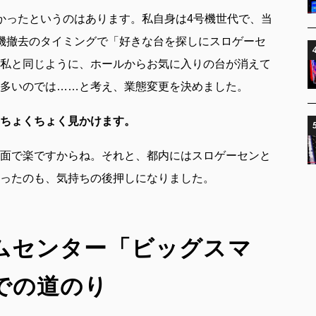
かったというのはあります。私自身は4号機世代で、当
機撤去のタイミングで「好きな台を探しにスロゲーセ
私と同じように、ホールからお気に入りの台が消えて
多いのでは……と考え、業態変更を決めました。
ちょくちょく見かけます。
面で楽ですからね。それと、都内にはスロゲーセンと
ったのも、気持ちの後押しになりました。
ムセンター「ビッグスマ
での道のり