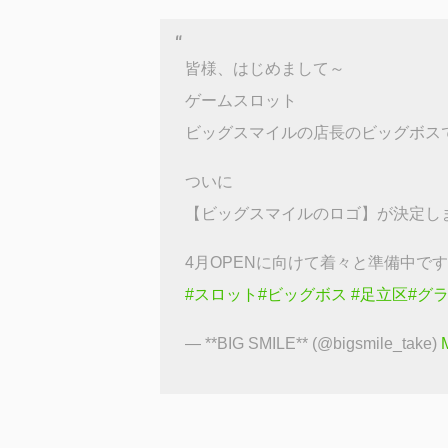
皆様、はじめまして～
ゲームスロット
ビッグスマイルの店長のビッグボス
ついに
【ビッグスマイルのロゴ】が決定し
4月OPENに向けて着々と準備中で
#スロット
#ビッグボス
#足立区
#グ
— **BIG SMILE** (@bigsmile_take)