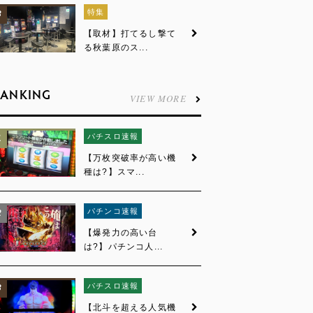
特集
3
【取材】打てるし撃て
る秋葉原のス...
RANKING
VIEW MORE
パチスロ速報
1
【万枚突破率が高い機
種は?】スマ...
パチンコ速報
2
【爆発力の高い台
は?】パチンコ人...
パチスロ速報
3
【北斗を超える人気機