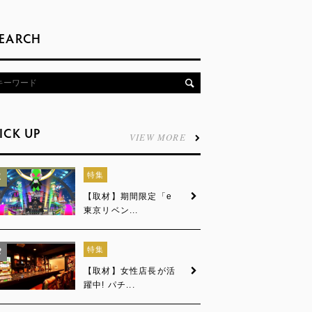
EARCH
ICK UP
VIEW MORE
特集
1
【取材】期間限定「e
東京リベン...
特集
2
【取材】女性店長が活
躍中! パチ...