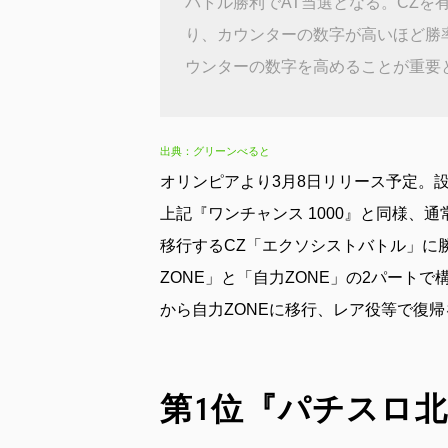
バトル勝利でAT当選となる。CZを
り、カウンターの数字が高いほど勝
ウンターの数字を高めることが重要
出典：グリーンべると
オリンピアより3月8日リリース予定。
上記『ワンチャンス 1000』と同様、
移行するCZ「エクソシストバトル」に勝
ZONE」と「自力ZONE」の2パート
から自力ZONEに移行、レア役等で復
第1位『パチスロ北