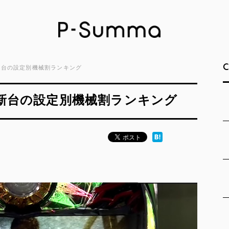
ロ新台の設定別機械割ランキング
ロ新台の設定別機械割ランキング