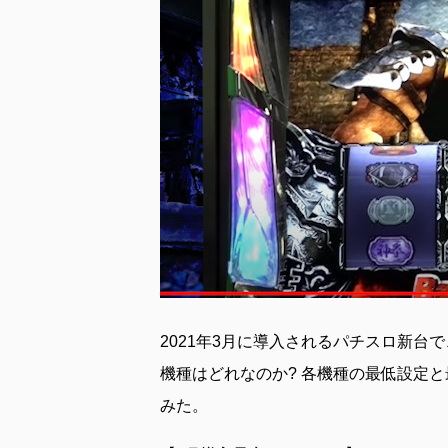
2021年3月に導入されるパチスロ新
機種はどれなのか? 各機種の最低設定
みた。