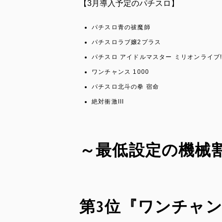
【3月導入予定のパチスロ】
パチスロ青の祓魔師
パチスロラブ嬢2プラス
パチスロ アイドルマスター ミリオンライブ
ワンチャンス 1000
パチスロ北斗の拳 宿命
絶対衝激III
～最低設定の機械
第3位『ワンチャンス