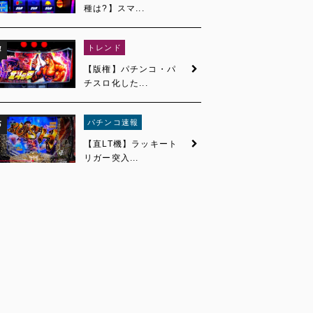
種は?】スマ...
トレンド
4
【版権】パチンコ・パ
チスロ化した...
パチンコ速報
5
【直LT機】ラッキート
リガー突入...