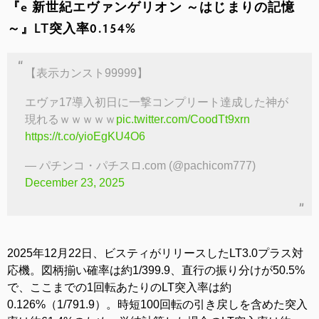
『e 新世紀エヴァンゲリオン ～はじまりの記憶
～』LT突入率0.154%
【表示カンスト99999】
エヴァ17導入初日に一撃コンプリート達成した神が
現れるｗｗｗｗｗ
pic.twitter.com/CoodTt9xrn
https://t.co/yioEgKU4O6
— パチンコ・パチスロ.com (@pachicom777)
December 23, 2025
2025年12月22日、ビスティがリリースしたLT3.0プラス対
応機。図柄揃い確率は約1/399.9、直行の振り分けが50.5%
で、ここまでの1回転あたりのLT突入率は約
0.126%（1/791.9）。時短100回転の引き戻しを含めた突入