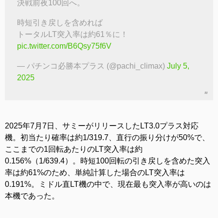
決戦前夜100回へ。
時短引き戻しを含めれば
トータルLT突入率は約61％に！
pic.twitter.com/B6Qsy75f6V
— パチンコ必勝本プラス (@pachi_climax)
July 5,
2025
2025年7月7日、サミーがリリースしたLT3.0プラス対応
機。初当たり確率は約1/319.7、直行の振り分けが50%で、
ここまでの1回転あたりのLT突入率は約
0.156%（1/639.4）。時短100回転の引き戻しを含めた突入
率は約61%のため、単純計算した場合のLT突入率は
0.191%。ミドル直LT機の中で、現在最も突入率が高いのは
本機であった。