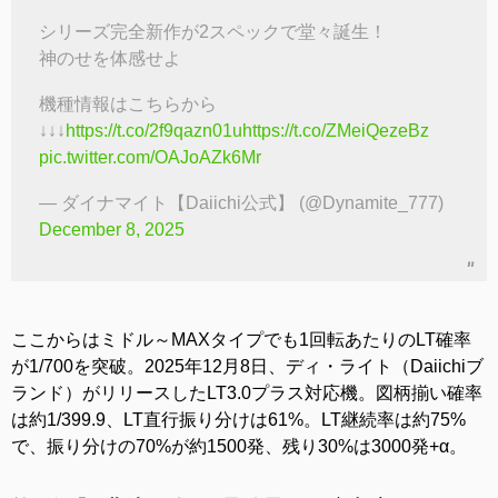
シリーズ完全新作が2スペックで堂々誕生！
神のせを体感せよ
機種情報はこちらから
↓↓↓
https://t.co/2f9qazn01u
https://t.co/ZMeiQezeBz
pic.twitter.com/OAJoAZk6Mr
— ダイナマイト【Daiichi公式】 (@Dynamite_777)
December 8, 2025
ここからはミドル～MAXタイプでも1回転あたりのLT確率
が1/700を突破。2025年12月8日、ディ・ライト（Daiichiブ
ランド）がリリースしたLT3.0プラス対応機。図柄揃い確率
は約1/399.9、LT直行振り分けは61%。LT継続率は約75%
で、振り分けの70%が約1500発、残り30%は3000発+α。