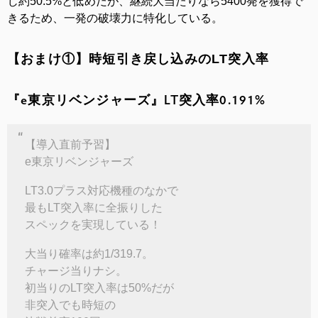
じ約50.5%と低めだが、継続大当たりなら5400発を獲得で
きるため、一発の破壊力に特化している。
【おまけ①】時短引き戻し込みのLT突入率
『e東京リベンジャーズ』LT突入率0.191%
【導入直前予習】
e東京リベンジャーズ
LT3.0プラス対応機種のなかで
最もLT突入率に全振りした
スペックを実現している！
大当り確率は約1/319.7。
チャージ当りナシ。
初当りのLT突入率は50%だが
非突入でも時短の