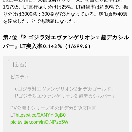
1/179.5、LT直行振り分けは25%。LT継続率は約80%で、振
り分けは3000発：300発が7:3となっている。稼働貢献40週
を達成したことでも話題になった。
第7位『P ゴジラ対エヴァンゲリオン2 超デカシル
バー』LT突入率0.143%（1/699.6）
【新台】
ビスティ
「eゴジラ対エヴァンゲリオン2 超デカゴールド」
「Pゴジラ対エヴァンゲリオン2 超デカシルバー」
PV公開！シリーズ初の超デカSTART×直
LT
https://t.co/0ANYYi0gB0
pic.twitter.com/lnCtNPzo5W