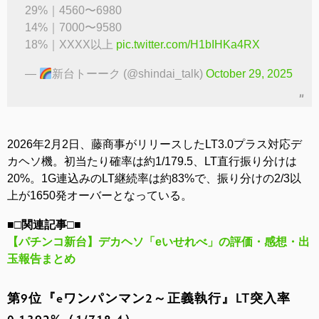
29%｜4560〜6980
14%｜7000〜9580
18%｜XXXX以上
pic.twitter.com/H1bIHKa4RX
—
新台トーーク (@shindai_talk)
October 29, 2025
2026年2月2日、藤商事がリリースしたLT3.0プラス対応デ
カヘソ機。初当たり確率は約1/179.5、LT直行振り分けは
20%。1G連込みのLT継続率は約83%で、振り分けの2/3以
上が1650発オーバーとなっている。
■□関連記事□■
【パチンコ新台】デカヘソ「eいせれべ」の評価・感想・出
玉報告まとめ
第9位『eワンパンマン2～正義執行』LT突入率