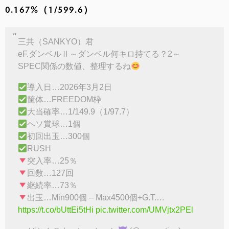
0.167%（1/599.6）
三共（SANKYO）君
eF.ダンベルⅡ～ダンベル何キロ持てる？2～
SPEC関係の数値、整理するね
導入日…2026年3月2日
筐体…FREEDOM枠
大当確率…1/149.9（1/97.7）
ヘソ賞球…1個
初回出玉…300個
RUSH
突入率…25％
回数…127回
継続率…73％
出玉…Min900個 – Max4500個+G.T.…
https://t.co/bUttEi5tHi
pic.twitter.com/UMVjtx2PEl