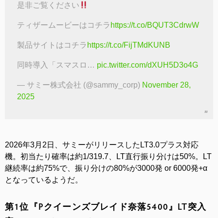
是非ご覧ください
ティザームービーはコチラ
https://t.co/BQUT3CdrwW
製品サイトはコチラ
https://t.co/FijTMdKUNB
同時導入「スマスロ…
pic.twitter.com/dXUH5D3o4G
— サミー株式会社 (@sammy_corp)
November 28,
2025
2026年3月2日、サミーがリリースしたLT3.0プラス対応
機。初当たり確率は約1/319.7、LT直行振り分けは50%。LT
継続率は約75%で、振り分けの80%が3000発 or 6000発+α
となっているようだ。
第1位『Pクイーンズブレイド奈落5400』LT突入