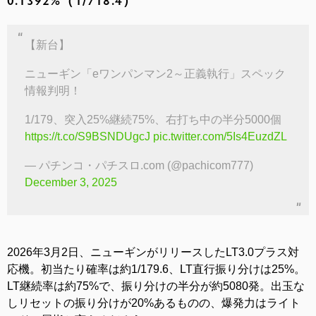
0.1392%（1/718.4）
【新台】
ニューギン「eワンパンマン2～正義執行」スペック
情報判明！
1/179、突入25%継続75%、右打ち中の半分5000個
https://t.co/S9BSNDUgcJ
pic.twitter.com/5Is4EuzdZL
— パチンコ・パチスロ.com (@pachicom777)
December 3, 2025
2026年3月2日、ニューギンがリリースしたLT3.0プラス対
応機。初当たり確率は約1/179.6、LT直行振り分けは25%。
LT継続率は約75%で、振り分けの半分が約5080発。出玉な
しリセットの振り分けが20%あるものの、爆発力はライト