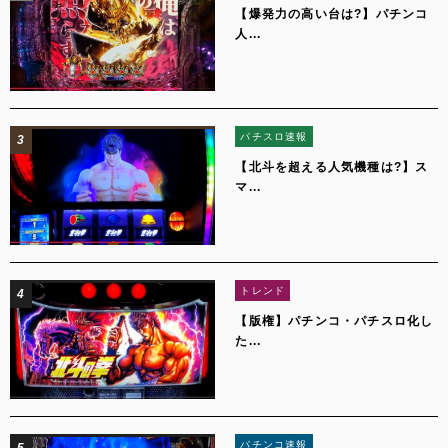
【爆発力の高い台は?】パチンコ
人...
パチスロ速報
3
【北斗を超える人気機種は?】ス
マ...
トレンド
4
【版権】パチンコ・パチスロ化し
た...
パチンコ速報
5