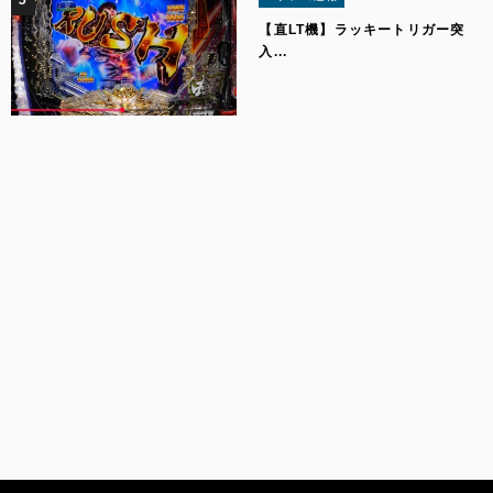
【直LT機】ラッキートリガー突
入...