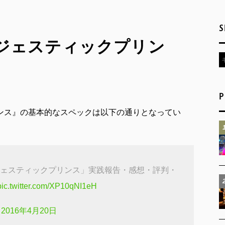
S
マジェスティックプリン
P
ンス』の基本的なスペックは以下の通りとなってい
隊マジェスティックプリンス」実践報告・感想・評判・
pic.twitter.com/XP10qNI1eH
)
2016年4月20日