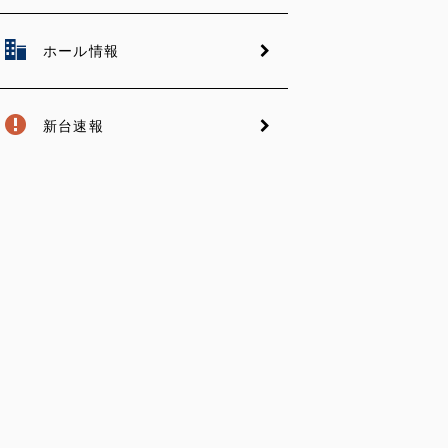
ホール情報
新台速報