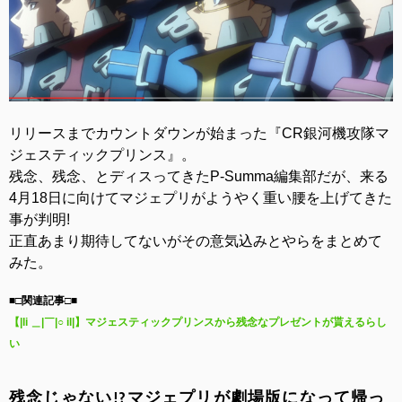
リリースまでカウントダウンが始まった『CR銀河機攻隊マ
ジェスティックプリンス』。
残念、残念、とディスってきたP-Summa編集部だが、来る
4月18日に向けてマジェプリがようやく重い腰を上げてきた
事が判明!
正直あまり期待してないがその意気込みとやらをまとめて
みた。
■□関連記事□■
【|li ＿|￣|○ il|】マジェスティックプリンスから残念なプレゼントが貰えるらし
い
残念じゃない!?マジェプリが劇場版になって帰っ