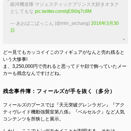
銀河機攻隊 マジェスティックプリンス大好きオタク
としてもな
pic.twitter.com/qE8i0q7c8M
— あおばこぱっこん (@mhr_archang)
2016年3月30
日
どー見てもカッコイイこのフィギュアがなんと売れ残ると
いう大惨事!
ま、3,250,000円で売れると思ってドヤ顔で飾っていたメー
カーも残念なんですけどね。
残念事件簿：フィールズが手を抜く（多分）
フィールズのブースでは『天元突破グレンラガン』『アク
ティヴレイド機動強襲室第八係』『ベルセルク』など人気
コンテンツを所狭しと展示。
しかし、ここでトンデモナイことが判明する。それは……