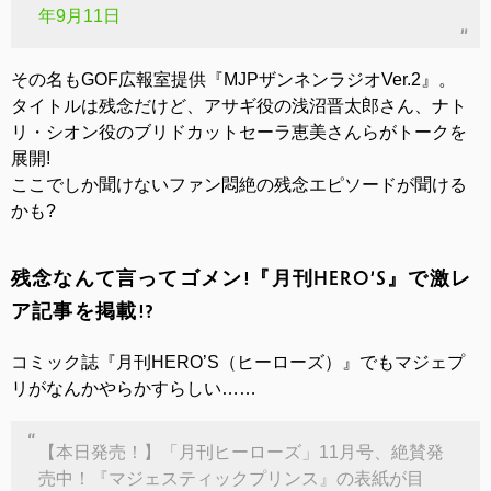
年9月11日
その名もGOF広報室提供『MJPザンネンラジオVer.2』。
タイトルは残念だけど、アサギ役の浅沼晋太郎さん、ナト
リ・シオン役のブリドカットセーラ恵美さんらがトークを
展開!
ここでしか聞けないファン悶絶の残念エピソードが聞ける
かも?
残念なんて言ってゴメン!『月刊HERO’S』で激レ
ア記事を掲載!?
コミック誌『月刊HERO’S（ヒーローズ）』でもマジェプ
リがなんかやらかすらしい……
【本日発売！】「月刊ヒーローズ」11月号、絶賛発
売中！『マジェスティックプリンス』の表紙が目