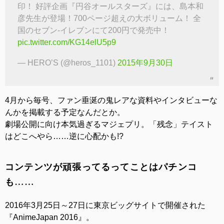
印！ 好評企画『円谷オールスターズ』には、島本和
彦先生が登場！700ページ超えの大ボリューム！ 全
国のセブン-イレブンにて200円で発売中！
pic.twitter.com/KG14elU5p9
— HERO’S (@heros_1101)
2015年9月30日
4月から毎号、ファン垂涎の鬼レアな資料やインタビューな
んかを掲載する予定なんだとか。
劇場公開に向け本気過ぎるマジェプリ。「残念」テイスト
はどこへやら……逆に心配かも!?
コンテンツが頑張ってるってことはパチンコ
も……
2016年3月25日～27日に東京ビッグサイトで開催された
『AnimeJapan 2016』。