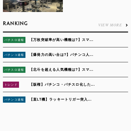
RANKING
VIEW MORE
【万枚突破率が高い機種は?】スマ...
パチスロ速報
1
【爆発力の高い台は?】パチンコ人...
パチンコ速報
2
【北斗を超える人気機種は?】スマ...
パチスロ速報
3
【版権】パチンコ・パチスロ化した...
トレンド
4
【直LT機】ラッキートリガー突入...
パチンコ速報
5