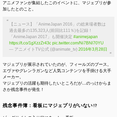
アニメファンが集結したこのイベントに、マジェプリが参
加したとのこと。
【ニュース】「AnimeJapan 2016」の総来場者数は
過去最多の135,323人(前回比111％)を記録！
「AnimeJapan 2017」も開催決定
#animejapan
https://t.co/1gXzzZr43c
pic.twitter.com/Ni7BNl70YU
— アニメイトTV公式 (@animate_tv)
2016年3月28日
マジェプリが展示されていたのが、フィールズのブース。
エヴァやグレンラガンなど人気コンテンツを手掛ける大手
メーカー。
マジェプリの活躍も期待したいところだが…のっけからま
さか残念事件が発生！
残念事件簿：看板にマジェプリがいない!?