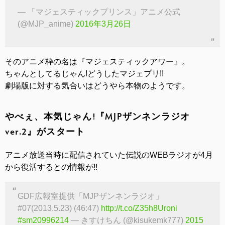
— 「マジェスティックプリンス」アニメ公式
(@MJP_anime)
2016年3月26日
そのアニメ枠の名は『マジェスティックアワー』。
ちゃんとしてるじゃん!どうしたマジェプリ!!
劇場版に対する気合いはどうやら本物のようです。
やべぇ、本気じゃん!『MJPザンネンラジオ
ver.2』がスタート
アニメ放送当時に配信されていた伝説のWEBラジオが4月
から復活するとの情報が!!
GDF広報室提供「MJPザンネンラジオ」
#07(2013.5.23) (46:47)
http://t.co/Z35h8Uroni
#sm20996214
— きすけちん (@kisukemk777)
2015