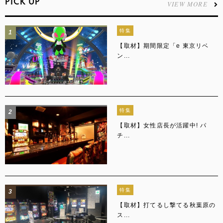
PICK UP
VIEW MORE
特集
1
【取材】期間限定「e 東京リベ
ン...
特集
2
【取材】女性店長が活躍中! パ
チ...
特集
3
【取材】打てるし撃てる秋葉原の
ス...