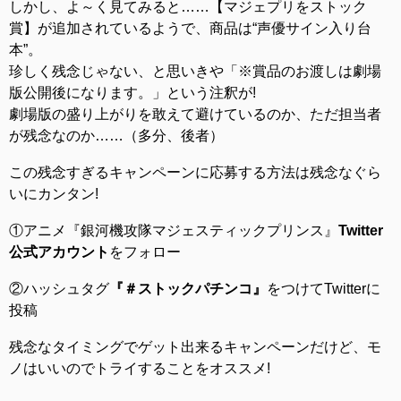
しかし、よ～く見てみると……【マジェプリをストック
賞】が追加されているようで、商品は“声優サイン入り台
本”。
珍しく残念じゃない、と思いきや「※賞品のお渡しは劇場
版公開後になります。」という注釈が!
劇場版の盛り上がりを敢えて避けているのか、ただ担当者
が残念なのか……（多分、後者）
この残念すぎるキャンペーンに応募する方法は残念なぐら
いにカンタン!
①アニメ『銀河機攻隊マジェスティックプリンス』
Twitter
公式アカウント
をフォロー
②ハッシュタグ
『＃ストックパチンコ』
をつけてTwitterに
投稿
残念なタイミングでゲット出来るキャンペーンだけど、モ
ノはいいのでトライすることをオススメ!