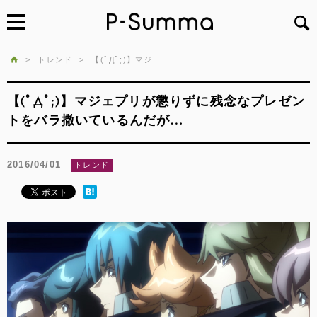
>
トレンド
>
【(ﾟДﾟ;)】マジ...
【(ﾟДﾟ;)】マジェプリが懲りずに残念なプレゼン
トをバラ撒いているんだが…
2016/04/01
トレンド