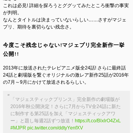
これは必見! 詳細を探ろうとググッてみたところ衝撃の事実
が判明。
なんとタイトルは決まっていないらしい……さすがマジェ
プリ、期待を裏切らない残念さ。
今度こそ残念じゃない!マジェプリ完全新作一挙
公開!!
2013年に放送されたテレビアニメ版全24話! さらに最終話
24話と劇場版を繋ぐオリジナルの激レア新作25話が2016年
の7月～9月にかけて放送されるらしい。
「マジェスティックプリンス」完全新作の劇場版が
2016年秋公開決定！さらに7月からTV全24話に新た
に制作する第25話を加え「マジェスティックアワ
ー」と題し毎週2話ずつ放送！
https://t.co/BlxlrO4ZxL
#MJPR
pic.twitter.com/ddtyYenfXV