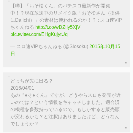
【噂】「おそ松くん」のパチスロ最新作が開発
中！？現在放送中のリメイク版「おそ松さん（提供
にDaiichi）」の素材は使われるのか！？ : スロ速VIP
ちゃんねる
http://t.co/wDZIIy5XjV
pic.twitter.com/EHgKujytUq
— スロ速VIPちゃんねる (@Slosoku)
2015年10月15
日
どっちが先に出る？
2016/04/01
あの『●そ●くん』ですが、どうやらスロも発売が近
いのでは？という情報をキャッチしました。適合済
の機種を多数持っているので、もしかすると販売順
が変わるかも？と注釈はありましたけど、どうなん
でしょうか？