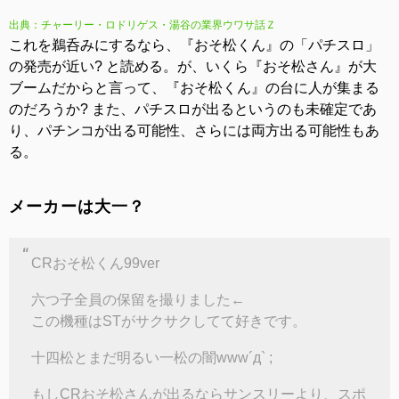
出典：チャーリー・ロドリゲス・湯谷の業界ウワサ話Ｚ
これを鵜呑みにするなら、『おそ松くん』の「パチスロ」
の発売が近い? と読める。が、いくら『おそ松さん』が大
ブームだからと言って、『おそ松くん』の台に人が集まる
のだろうか? また、パチスロが出るというのも未確定であ
り、パチンコが出る可能性、さらには両方出る可能性もあ
る。
メーカーは大一？
CRおそ松くん99ver
六つ子全員の保留を撮りました←
この機種はSTがサクサクしてて好きです。
十四松とまだ明るい一松の闇www´д` ;
もしCRおそ松さんが出るならサンスリーより、スポ