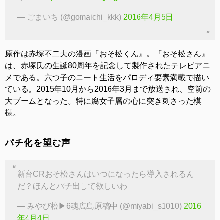
— ごまいち (@gomaichi_kkk)
2016年4月5日
原作は赤塚不二夫の漫画『おそ松くん』。『おそ松さん』
は、赤塚氏の生誕80周年を記念して製作されたテレビアニ
メである。六つ子のニート生活をパロディ要素満載で描い
ている。2015年10月から2016年3月まで放送され、空前の
大ブームとなった。特に腐女子層の心に突き刺さった模
様。
パチ化を望む声
新台CRおそ松さんはいつになったら導入されるん
だ？ほんとパチ出して欲しいわ
— みやび松▶︎6魂広島原稿中 (@miyabi_s1010)
2016
年4月4日