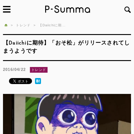
>
トレンド
>
【Daiichiに期...
【Daiichiに期待】「おそ松」がリリースされてし
まうようです
2016/04/22
トレンド