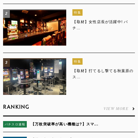
特集
2
【取材】女性店長が活躍中! パ
チ...
特集
3
【取材】打てるし撃てる秋葉原の
ス...
RANKING
VIEW MORE
【万枚突破率が高い機種は?】スマ...
パチスロ速報
1