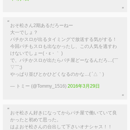
おそ松さん2期あるだろーねー
大一でしょ？
パチかスロが出るタイミングで放送する気がする！
今回パチもスロも出なかったし、この人気を逃すわ
けないでしょー(・ε・｀ )
で、パチかスロが出たらパチ屋どーなるんだろ…(￣
▽￣;)
やっぱり並びとかひどくなるのかな…( ´△｀)
— トミー (@Tommy_1516)
2016年3月29日
おそ松さん好きになってからパチ屋で働いていて良
かったと初めて思った。
はよおそ松さんの台出して下さいオナシャス！！