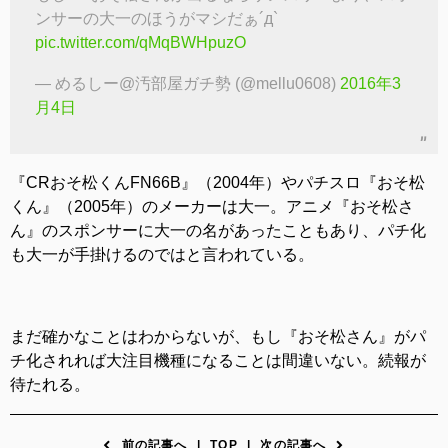
ンサーの大一のほうがマシだぁ´д`
pic.twitter.com/qMqBWHpuzO
— めるしー@汚部屋ガチ勢 (@mellu0608)
2016年3
月4日
『CRおそ松くんFN66B』（2004年）やパチスロ『おそ松
くん』（2005年）のメーカーは大一。アニメ『おそ松さ
ん』のスポンサーに大一の名があったこともあり、パチ化
も大一が手掛けるのではと言われている。
まだ確かなことはわからないが、もし『おそ松さん』がパ
チ化されれば大注目機種になることは間違いない。続報が
待たれる。
前の記事へ
|
TOP
|
次の記事へ