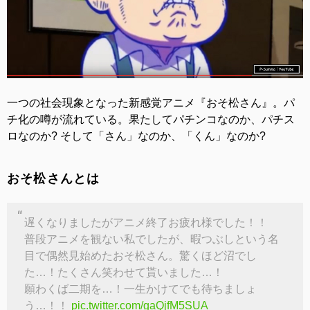
一つの社会現象となった新感覚アニメ『おそ松さん』。パ
チ化の噂が流れている。果たしてパチンコなのか、パチス
ロなのか? そして「さん」なのか、「くん」なのか?
おそ松さんとは
遅くなりましたがアニメ終了お疲れ様でした！！
普段アニメを観ない私でしたが、暇つぶしという名
目で偶然見始めたおそ松さん。驚くほど沼でし
た…！たくさん笑わせて貰いました…！
願わくば二期を…！一生かけてでも待ちましょ
う…！！
pic.twitter.com/gaQjfM5SUA