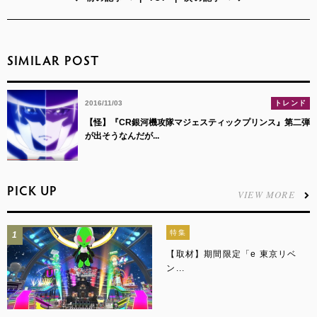
SIMILAR POST
2016/11/03
トレンド
【怪】『CR銀河機攻隊マジェスティックプリンス』第二弾
が出そうなんだが...
PICK UP
VIEW MORE
特集
1
【取材】期間限定「e 東京リベ
ン...