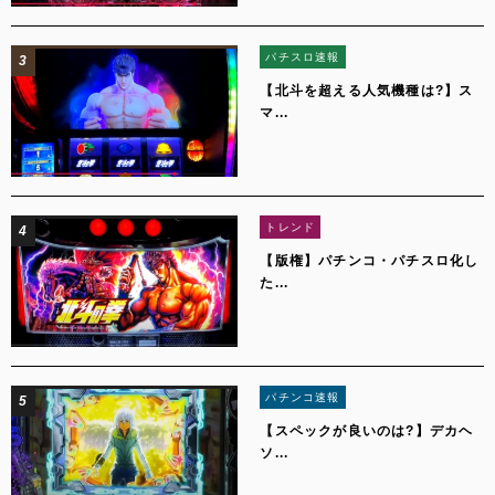
パチスロ速報
3
【北斗を超える人気機種は?】ス
マ...
トレンド
4
【版権】パチンコ・パチスロ化し
た...
パチンコ速報
5
【スペックが良いのは?】デカヘ
ソ...