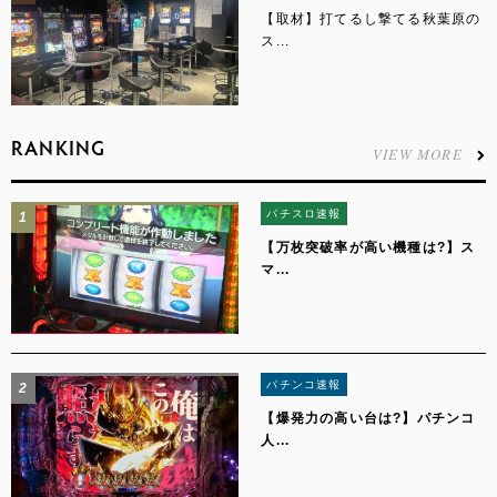
【取材】打てるし撃てる秋葉原の
ス...
RANKING
VIEW MORE
パチスロ速報
1
【万枚突破率が高い機種は?】ス
マ...
パチンコ速報
2
【爆発力の高い台は?】パチンコ
人...