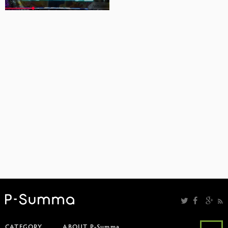
CATEGORY
ABOUT P-Summa