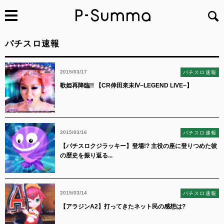
パチスロ速報
2015/03/17
パチスロ速報
歌姫再降臨!! 【CR倖田來未Ⅳ~LEGEND LIVE~】
2015/03/16
パチスロ速報
【パチスロクジラッキー】登場!? 主役の座に登りつめた彼
の歴史を振り返る...
2015/03/14
パチスロ速報
【アラジンA2】打ってきたネット民の感想は?