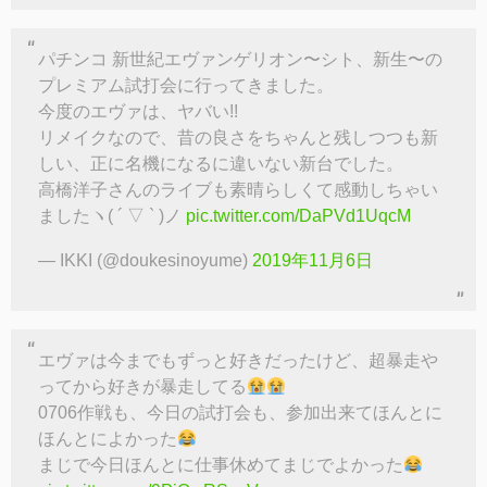
パチンコ 新世紀エヴァンゲリオン〜シト、新生〜の
プレミアム試打会に行ってきました。
今度のエヴァは、ヤバい!!
リメイクなので、昔の良さをちゃんと残しつつも新
しい、正に名機になるに違いない新台でした。
高橋洋子さんのライブも素晴らしくて感動しちゃい
ましたヽ( ´ ▽ ` )ノ
pic.twitter.com/DaPVd1UqcM
— IKKI (@doukesinoyume)
2019年11月6日
エヴァは今までもずっと好きだったけど、超暴走や
ってから好きが暴走してる
0706作戦も、今日の試打会も、参加出来てほんとに
ほんとによかった
まじで今日ほんとに仕事休めてまじでよかった