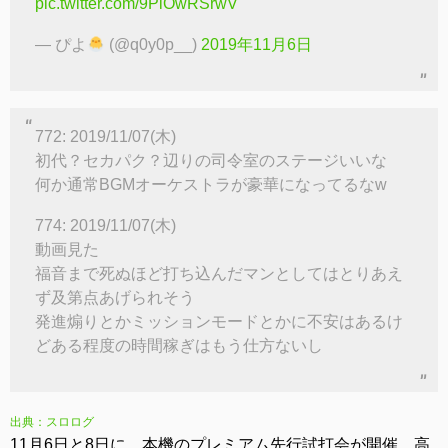
pic.twitter.com/9PiOwRSrwV
— ぴよ
(@q0y0p__)
2019年11月6日
772: 2019/11/07(木)
初代？セカパク？辺りの司令室のステージいいな
何か通常BGMオーケストラが豪華になってるなw
774: 2019/11/07(木)
動画見た
福音まで死ぬほど打ち込んだマンとしてはとりあえ
ず及第点あげられそう
発進煽りとかミッションモードとかに不安はあるけ
どある程度の時間稼ぎはもう仕方ないし
出典：スロログ
11月6日と8日に、本機のプレミアム先行試打会が開催。高