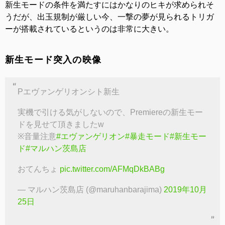
新生モードの条件を満たすにはかなりのヒキが求められそ
うだが、出玉規制が厳しい今、一撃の夢が見られるトリガ
ーが搭載されているというのは非常に大きい。
新生モード突入の映像
Pエヴァンゲリオンシト新生
実機で引ける気がしないので、Premiereの新生モー
ドを見せて頂きましたw
※音量注意
#エヴァンゲリオン
#暴走モード
#新生モー
ド
#マルハン茨島店
おてんちょ
pic.twitter.com/AFMqDkBABg
— マルハン茨島店 (@maruhanbarajima)
2019年10月
25日