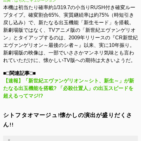
出典：ぱちんこキュレーション
本機は初当たり確率約1/319.7の小当りRUSH付き確変ルー
プタイプ。確変割合65%、実質継続率は約75%（時短引き
戻し込み）で、新たなる出玉機能「新生モード」を搭載。
新劇場版ではなく、TVアニメ版の「新世紀エヴァンゲリオ
ン」とタイアップするのは、2009年リリースの『CR新世紀
エヴァンゲリオン～最後のシ者～』以来、実に10年振り。
新劇場版の映像は、一部でいささかマンネリ気味とも言わ
れていただけに、懐かしいTV版への期待は大きいようだ。
■□関連記事□■
【速報】「新世紀エヴァンゲリオン～シト、新生～」が新
たなる出玉機能を搭載? 「必殺仕置人」の出玉スピードを
超えるってマジ!?
シトフタオマージュ!懐かしの演出が盛りだくさ
ん!!