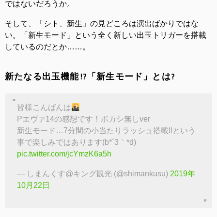
ではないだろうか。
そして、「シト、新生」の見どころは演出ばかりではな
い。「新生モード」という全く新しい出玉トリガーを搭載
しているのだとか……。
新たなる出玉機能!?「新生モード」とは?
皆様こんばんは
Pエヴァ14の感想です！ボカシ無しver
新生モード…7分間の小当たりラッシュ搭載‼︎という
事で楽しみではあります(b*´3｀*d)
pic.twitter.com/jcYmzK6a5h
— しまんくす@キング観光 (@shimankusu)
2019年
10月22日