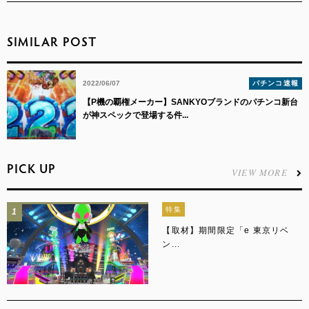
SIMILAR POST
2022/06/07
パチンコ速報
【P機の覇権メーカー】SANKYOブランドのパチンコ新台
が神スペックで登場する件...
PICK UP
VIEW MORE
特集
1
【取材】期間限定「e 東京リベ
ン...