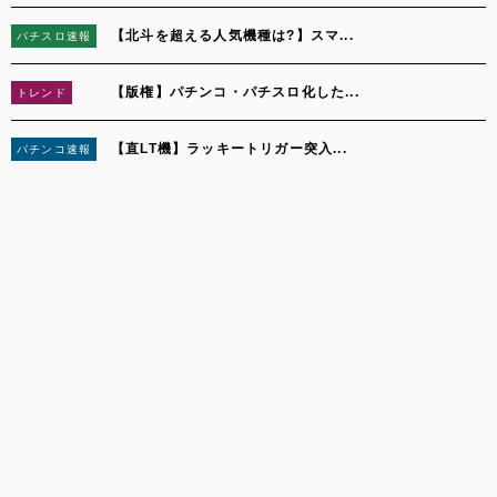
【北斗を超える人気機種は?】スマ...
パチスロ速報
3
【版権】パチンコ・パチスロ化した...
トレンド
4
【直LT機】ラッキートリガー突入...
パチンコ速報
5