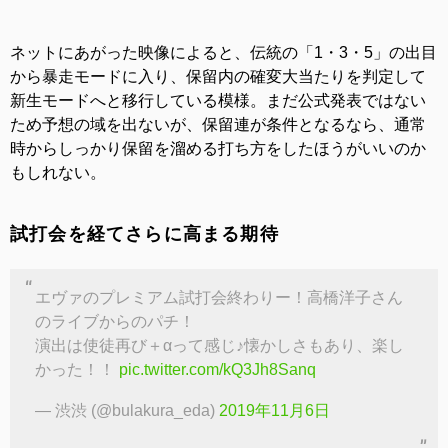
ネットにあがった映像によると、伝統の「1・3・5」の出目
から暴走モードに入り、保留内の確変大当たりを判定して
新生モードへと移行している模様。まだ公式発表ではない
ため予想の域を出ないが、保留連が条件となるなら、通常
時からしっかり保留を溜める打ち方をしたほうがいいのか
もしれない。
試打会を経てさらに高まる期待
エヴァのプレミアム試打会終わりー！高橋洋子さん
のライブからのパチ！
演出は使徒再び＋αって感じ♪懐かしさもあり、楽し
かった！！
pic.twitter.com/kQ3Jh8Sanq
— 渋渋 (@bulakura_eda)
2019年11月6日