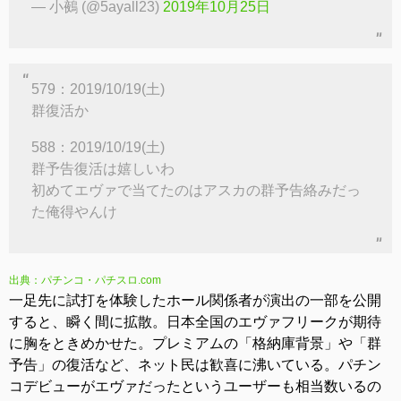
— 小鵺 (@5ayall23)
2019年10月25日
579：2019/10/19(土)
群復活か
588：2019/10/19(土)
群予告復活は嬉しいわ
初めてエヴァで当てたのはアスカの群予告絡みだっ
た俺得やんけ
出典：パチンコ・パチスロ.com
一足先に試打を体験したホール関係者が演出の一部を公開
すると、瞬く間に拡散。日本全国のエヴァフリークが期待
に胸をときめかせた。プレミアムの「格納庫背景」や「群
予告」の復活など、ネット民は歓喜に沸いている。パチン
コデビューがエヴァだったというユーザーも相当数いるの