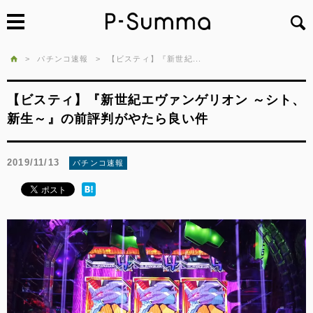
>
パチンコ速報
>
【ビスティ】『新世紀...
【ビスティ】『新世紀エヴァンゲリオン ～シト、
新生～』の前評判がやたら良い件
2019/11/13
パチンコ速報