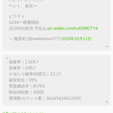
〜シト、新生〜
ビスティ
12/16〜稼働開始
25,000台販売 予定ね
pic.twitter.com/Av8SMfZTY8
— 魔界村 (@makaimura777)
2019年10月11日
低確率｜1.319.7
高確率｜1/45.7
小当たり確率(特図2)｜1/1.17
確変割合｜65%
実質継続率｜約75%
時短回転数｜100回
賞球数/カウント数｜3&1&5&10&12/10C