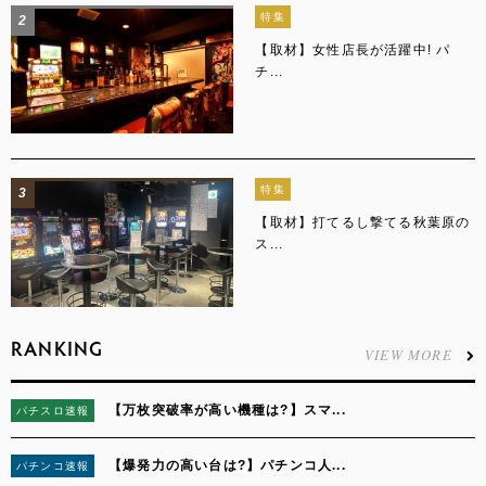
特集
2
【取材】女性店長が活躍中! パ
チ...
特集
3
【取材】打てるし撃てる秋葉原の
ス...
RANKING
VIEW MORE
【万枚突破率が高い機種は?】スマ...
パチスロ速報
1
【爆発力の高い台は?】パチンコ人...
パチンコ速報
2