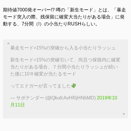
期待値7000発オーバー!? 噂の「新生モード」とは、「暴走
モード突入の際、残保留に確変大当たりがある場合」に発
動する、7分間（!）の小当たりRUSHらしい。
暴走モード=15%の突確から入る小当たりラッシュ
新生モード=15%の突確引いて、尚且つ保留内に確変
当たりがある場合、７分間小当たりラッシュが続い
た後に10Ｒ確変が当たるモード
ってエドガーが言ってました
— サボテンダー (@QkufcAvHRjHNbMD)
2019年10
月11日