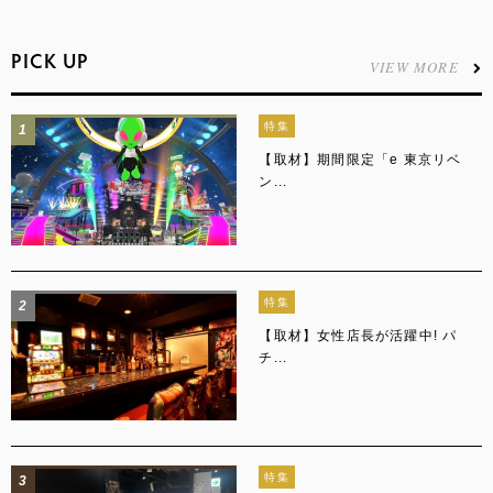
PICK UP
VIEW MORE
特集
1
【取材】期間限定「e 東京リベ
ン...
特集
2
【取材】女性店長が活躍中! パ
チ...
特集
3