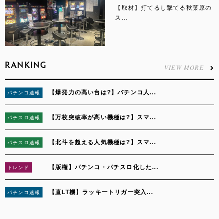
【取材】打てるし撃てる秋葉原の
ス...
RANKING
VIEW MORE
【爆発力の高い台は?】パチンコ人...
パチンコ速報
1
【万枚突破率が高い機種は?】スマ...
パチスロ速報
2
【北斗を超える人気機種は?】スマ...
パチスロ速報
3
【版権】パチンコ・パチスロ化した...
トレンド
4
【直LT機】ラッキートリガー突入...
パチンコ速報
5