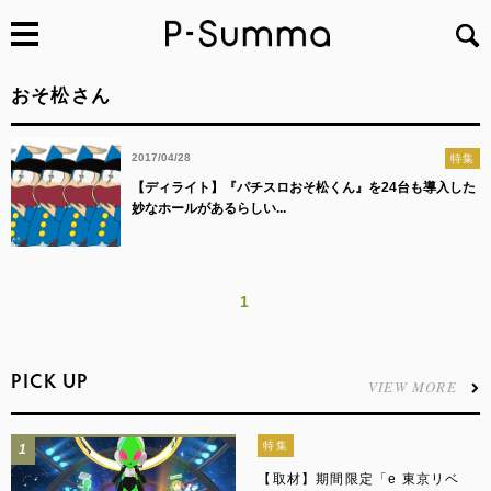
おそ松さん
2017/04/28
特集
【ディライト】『パチスロおそ松くん』を24台も導入した
妙なホールがあるらしい...
1
PICK UP
VIEW MORE
特集
1
【取材】期間限定「e 東京リベ