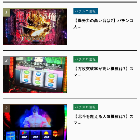
パチンコ速報
1
【爆発力の高い台は?】パチンコ
人...
パチスロ速報
2
【万枚突破率が高い機種は?】ス
マ...
パチスロ速報
3
【北斗を超える人気機種は?】ス
マ...