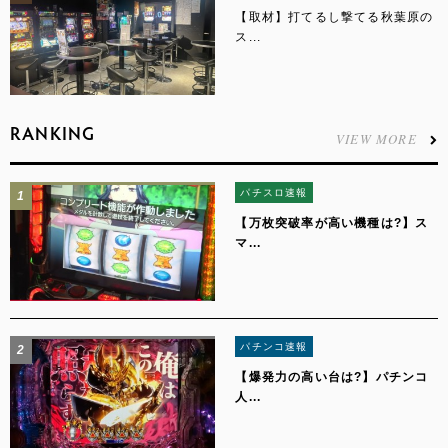
【取材】打てるし撃てる秋葉原の
ス...
RANKING
VIEW MORE
パチスロ速報
1
【万枚突破率が高い機種は?】ス
マ...
パチンコ速報
2
【爆発力の高い台は?】パチンコ
人...