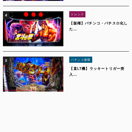
トレンド
4
【版権】パチンコ・パチスロ化し
た...
パチンコ速報
5
【直LT機】ラッキートリガー突
入...