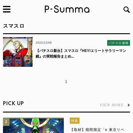
スマスロ
2022/12/08
パチスロ速報
【パチスロ新台】スマスロ『HEY!エリートサラリーマン
鏡』の実戦報告まとめ...
1
PICK UP
VIEW MORE
特集
1
【取材】期間限定「e 東京リベ