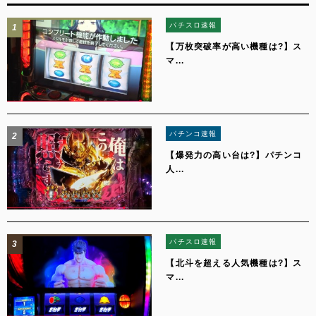
パチスロ速報
1
【万枚突破率が高い機種は?】ス
マ...
パチンコ速報
2
【爆発力の高い台は?】パチンコ
人...
パチスロ速報
3
【北斗を超える人気機種は?】ス
マ...