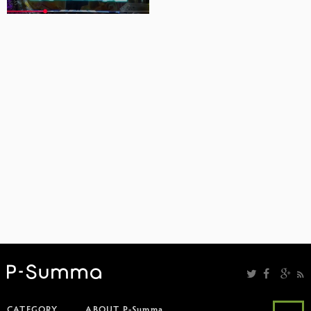
CATEGORY
ABOUT P-Summa