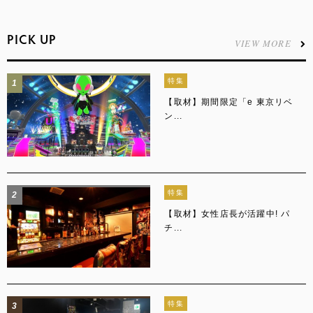
PICK UP
VIEW MORE
特集
1
【取材】期間限定「e 東京リベ
ン...
特集
2
【取材】女性店長が活躍中! パ
チ...
特集
3