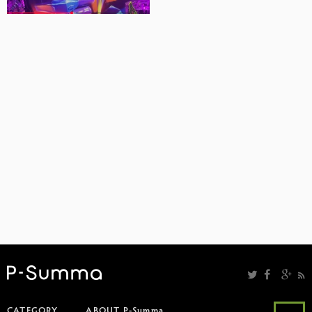
CATEGORY
ABOUT P-Summa