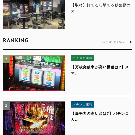
【取材】打てるし撃てる秋葉原の
ス...
RANKING
VIEW MORE
パチスロ速報
1
【万枚突破率が高い機種は?】ス
マ...
パチンコ速報
2
【爆発力の高い台は?】パチンコ
人...