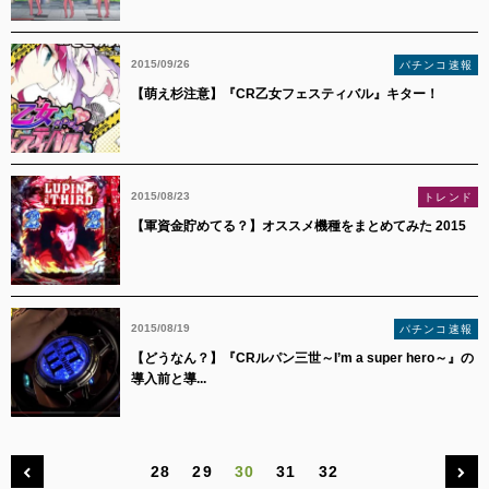
2015/09/26
パチンコ速報
【萌え杉注意】『CR乙女フェスティバル』キター！
2015/08/23
トレンド
【軍資金貯めてる？】オススメ機種をまとめてみた 2015
2015/08/19
パチンコ速報
【どうなん？】『CRルパン三世～I’m a super hero～』の
導入前と導...
28
29
30
31
32