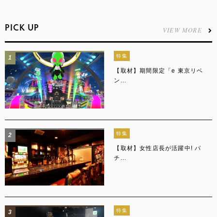
PICK UP
VIEW MORE
特集
1
【取材】期間限定「e 東京リベ
ン...
特集
2
【取材】女性店長が活躍中! パ
チ...
特集
3