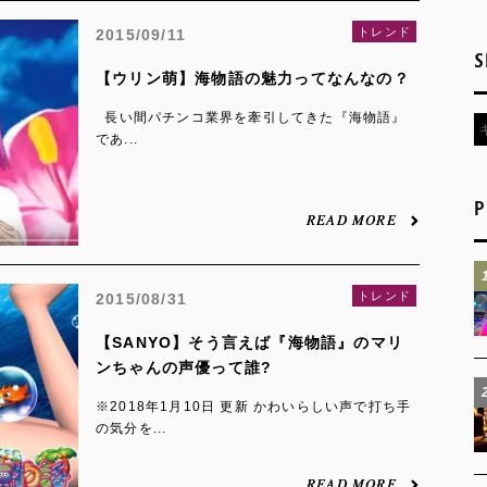
トレンド
2015/09/11
S
【ウリン萌】海物語の魅力ってなんなの？
長い間パチンコ業界を牽引してきた『海物語』
であ...
P
READ MORE
READ MORE
トレンド
2015/08/31
【SANYO】そう言えば『海物語』のマリ
ンちゃんの声優って誰?
※2018年1月10日 更新 かわいらしい声で打ち手
の気分を...
READ MORE
READ MORE