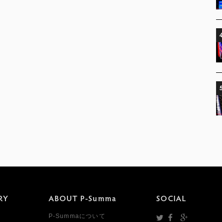
RY
ABOUT P-Summa
SOCIAL
P-Summaについて