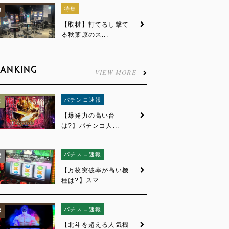
特集
3
【取材】打てるし撃て
る秋葉原のス...
RANKING
VIEW MORE
パチンコ速報
1
【爆発力の高い台
は?】パチンコ人...
パチスロ速報
2
【万枚突破率が高い機
種は?】スマ...
パチスロ速報
3
【北斗を超える人気機