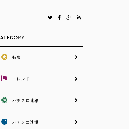
CATEGORY
特集
トレンド
パチスロ速報
パチンコ速報