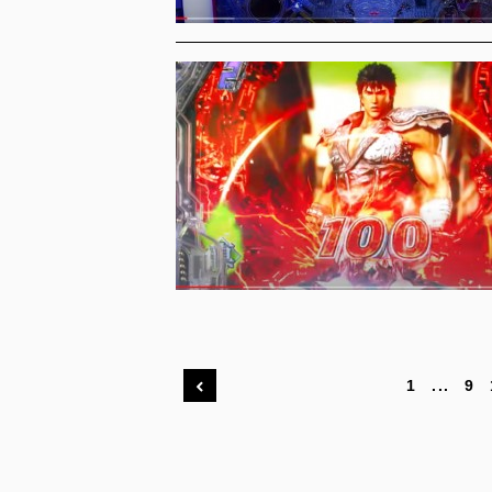
1
...
9