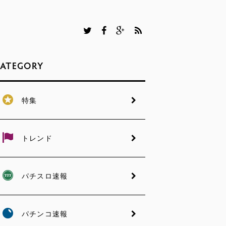
CATEGORY
特集
トレンド
パチスロ速報
パチンコ速報