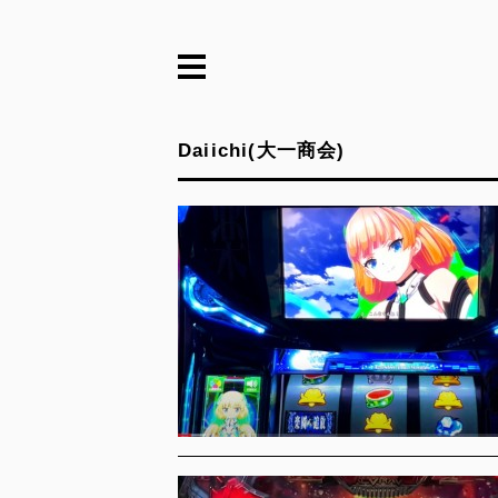
Daiichi(大一商会)