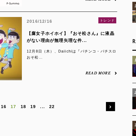
トレンド
2016/12/16
【腐女子ホイホイ】『おそ松さん』に液晶
がない理由が無理矢理な件...
12月8日（木）、Daiichiは『パチンコ・パチスロ
おそ松...
READ MORE
READ MORE
16
17
18
19
...
22