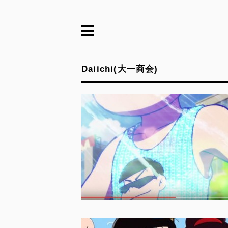
Daiichi(大一商会)