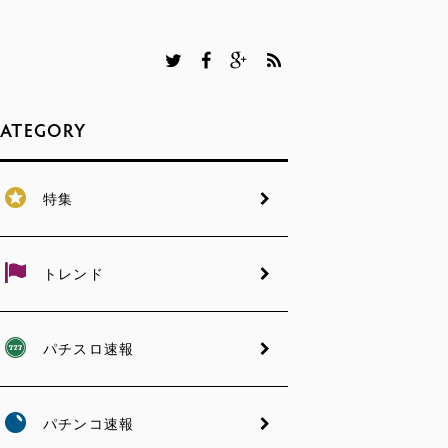
CATEGORY
特集
トレンド
パチスロ速報
パチンコ速報