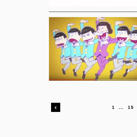
1
...
15