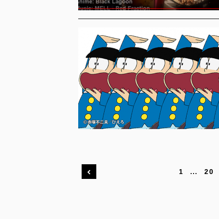
1
...
20