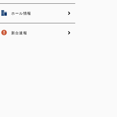
ホール情報
新台速報