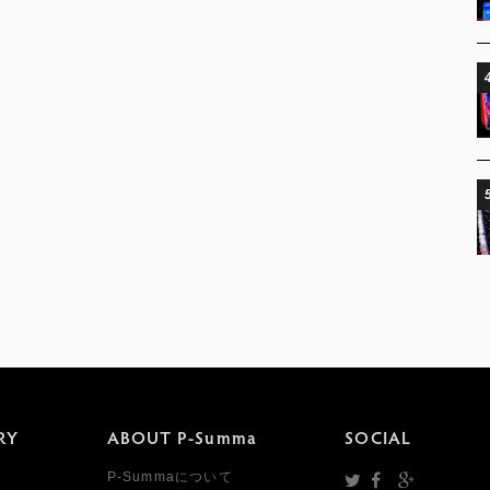
RY
ABOUT P-Summa
SOCIAL
P-Summaについて