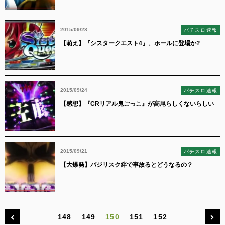
2015/09/28
パチスロ速報
【萌え】『シスタークエスト4』、ホールに登場か?
2015/09/24
パチスロ速報
【感想】『CRリアル鬼ごっこ』が高尾らしくないらしい
2015/09/21
パチスロ速報
【大爆発】バジリスク絆で事故るとどうなるの？
148
149
150
151
152