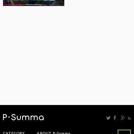
CATEGORY
ABOUT P-Summa