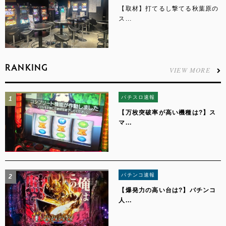
【取材】打てるし撃てる秋葉原の
ス...
RANKING
VIEW MORE
パチスロ速報
1
【万枚突破率が高い機種は?】ス
マ...
パチンコ速報
2
【爆発力の高い台は?】パチンコ
人...