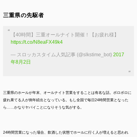
三重県の先駆者
【40時間】三重オールナイト開催！【お疲れ様】
https://t.co/N8eaFX49k4
— スロッカスタイム人気記事 (@slkstime_bot)
2017
年8月2日
三重県のホールが年末、オールナイト営業をすることは有名な話。ボロボロに
疲れ果てる人が例年続出となっている。もし全国で毎日24時間営業となった
ら……かなりヤバイことになりそうな気がする。
24時間営業になった場合、飲酒した状態でホールに行く人が増えると思われ