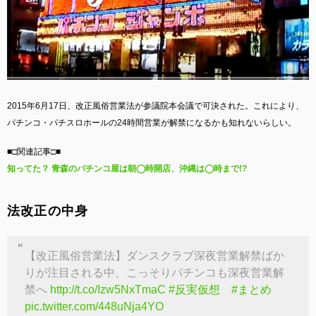
2015年6月17日、改正風俗営業法が参議院本会議で可決された。これにより、
パチンコ・パチスロホールの24時間営業が解禁になるかも知れないらしい。
■□関連記事□■
知ってた？ 青森のパチンコ屋は朝◯時開店、沖縄は◯時まで!?
法改正の中身
【改正風俗営業法】ダンスクラブ深夜営業解禁ばか
りが注目される中、こっそりパチンコも深夜営業解
禁へ
http://t.co/Izw5NxTmaC
#反実仮想
#まとめ
pic.twitter.com/448uNja4YO