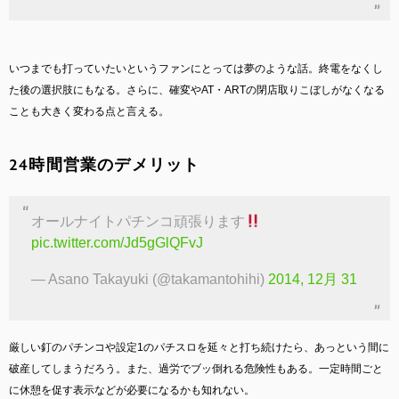
いつまでも打っていたいというファンにとっては夢のような話。終電をなくし
た後の選択肢にもなる。さらに、確変やAT・ARTの閉店取りこぼしがなくなる
ことも大きく変わる点と言える。
24時間営業のデメリット
オールナイトパチンコ頑張ります
pic.twitter.com/Jd5gGlQFvJ
— Asano Takayuki (@takamantohihi)
2014, 12月 31
厳しい釘のパチンコや設定1のパチスロを延々と打ち続けたら、あっという間に
破産してしまうだろう。また、過労でブッ倒れる危険性もある。一定時間ごと
に休憩を促す表示などが必要になるかも知れない。