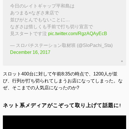
今日のレイトギャップ平和島は
あつまる×なぎさ来店で
並びがとんでもないことに…
なぎさは惜しくも手前で打ち切り宣言で
見スタートです泣
pic.twitter.com/RgzAQAyEcB
— スロパチステーション取材班 (@SloPachi_Sta)
December 16, 2017
スロット400台に対して午前8:35の時点で、1200人が並
び、行列が打ち切られてしまうお店になってしまった。な
ぜ、そこまでの人気店になったのか?
ネット系メディアがこぞって取り上げて話題に!