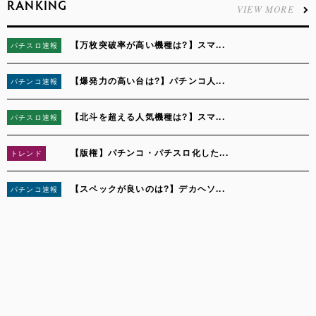
RANKING
VIEW MORE
【万枚突破率が高い機種は?】スマ...
パチスロ速報
1
【爆発力の高い台は?】パチンコ人...
パチンコ速報
2
【北斗を超える人気機種は?】スマ...
パチスロ速報
3
【版権】パチンコ・パチスロ化した...
トレンド
4
【スペックが良いのは?】デカヘソ...
パチンコ速報
5