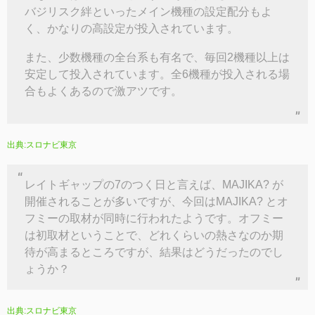
バジリスク絆といったメイン機種の設定配分もよ
く、かなりの高設定が投入されています。
また、少数機種の全台系も有名で、毎回2機種以上は
安定して投入されています。全6機種が投入される場
合もよくあるので激アツです。
出典:スロナビ東京
レイトギャップの7のつく日と言えば、MAJIKA? が
開催されることが多いですが、今回はMAJIKA? とオ
フミーの取材が同時に行われたようです。オフミー
は初取材ということで、どれくらいの熱さなのか期
待が高まるところですが、結果はどうだったのでし
ょうか？
出典:スロナビ東京