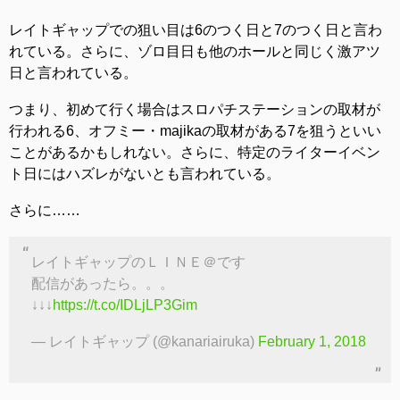
レイトギャップでの狙い目は6のつく日と7のつく日と言わ
れている。さらに、ゾロ目日も他のホールと同じく激アツ
日と言われている。
つまり、初めて行く場合はスロパチステーションの取材が
行われる6、オフミー・majikaの取材がある7を狙うといい
ことがあるかもしれない。さらに、特定のライターイベン
ト日にはハズレがないとも言われている。
さらに……
レイトギャップのＬＩＮＥ＠です
配信があったら。。。
↓↓↓
https://t.co/IDLjLP3Gim
— レイトギャップ (@kanariairuka)
February 1, 2018