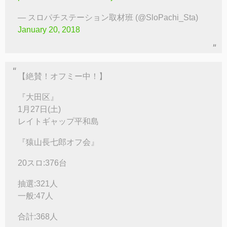
— スロパチステーション取材班 (@SloPachi_Sta)
January 20, 2018
【絶賛！オフミー中！】
『大田区』
1月27日(土)
レイトギャップ平和島
『猿山長七郎オフ会』
20スロ:376台
抽選:321人
一般:47人
合計:368人