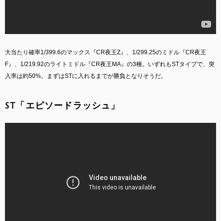
大当たり確率1/399.6のマックス『CR夜王Z』、1/299.25のミドル『CR夜王
F』、1/219.92のライトミドル『CR夜王MA』の3種。いずれもSTタイプで、突
入率は約50%。まずはSTに入れるまでが勝負となりそうだ。
ST「エピソードラッシュ」