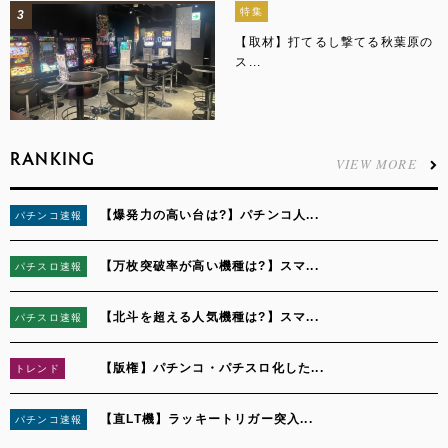
特集
3
【取材】打てるし撃てる秋葉原の
ス...
RANKING
VIEW MORE
【爆発力の高い台は?】パチンコ人...
パチンコ速報
1
【万枚突破率が高い機種は?】スマ...
パチスロ速報
2
【北斗を超える人気機種は?】スマ...
パチスロ速報
3
【版権】パチンコ・パチスロ化した...
トレンド
4
【直LT機】ラッキートリガー突入...
パチンコ速報
5