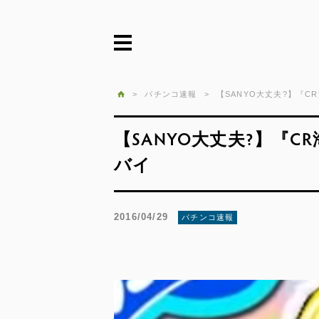
>
パチンコ速報
>
【SANYO大丈夫?】『CR
【SANYO大丈夫?】『CR
バイ
2016/04/29
パチンコ速報