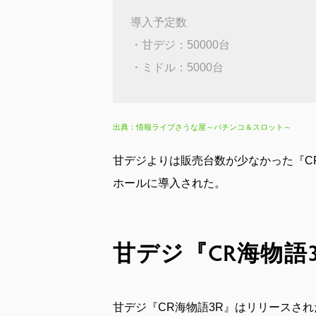
導入予定数
・甘デジ：50000台
・ミドル：5000台
出典：情報ライブさうな屋～パチンコ＆スロット～
甘デジよりは販売台数が少なかった『CR海物
ホールに導入された。
甘デジ『CR海物語
甘デジ『CR海物語3R』はリリースさ