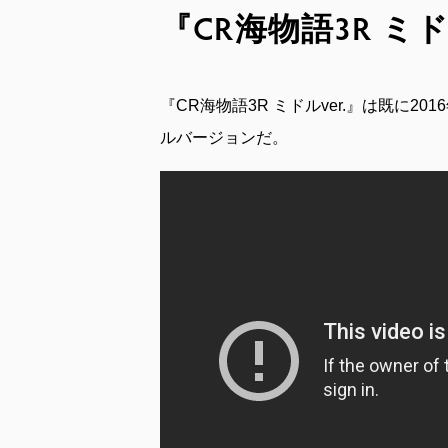
『CR海物語3R ミド
『CR海物語3R ミドルver.』は既に2
ルバージョンだ。