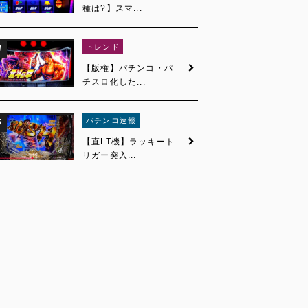
種は?】スマ...
トレンド
4
【版権】パチンコ・パ
チスロ化した...
パチンコ速報
5
【直LT機】ラッキート
リガー突入...