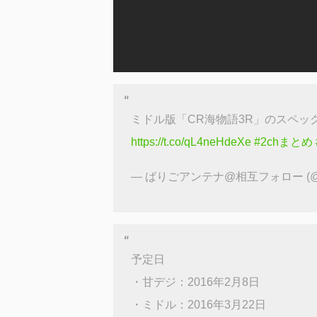
ミドル版「CR海物語3R」のスペックが
https://t.co/qL4neHdeXe
#2chまとめ
— ばりごアンテナ@相互フォロー (@ptp
予定日
・甘デジ：2016年2月8日
・ミドル：2016年3月22日