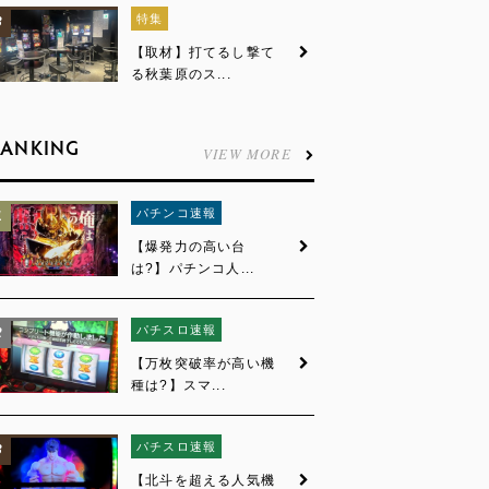
特集
3
【取材】打てるし撃て
る秋葉原のス...
RANKING
VIEW MORE
パチンコ速報
1
【爆発力の高い台
は?】パチンコ人...
パチスロ速報
2
【万枚突破率が高い機
種は?】スマ...
パチスロ速報
3
【北斗を超える人気機