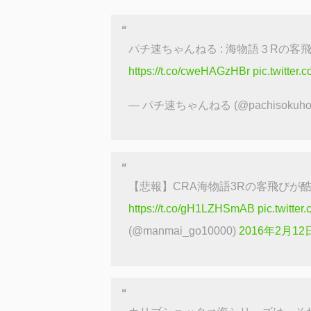
パチ速ちゃんねる : 海物語３Rの
https://t.co/cweHAGzHBr
pic.twitter
— パチ速ちゃんねる (@pachisokuho
【悲報】CRA海物語3Rの客飛びが
https://t.co/gH1LZHSmAB
pic.twitte
(@manmai_go10000)
2016年2月12