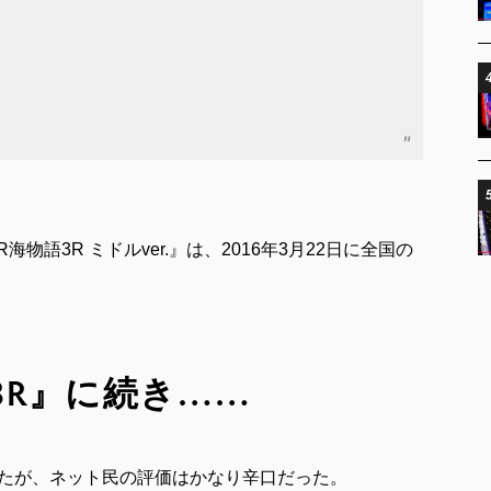
語3R ミドルver.』は、2016年3月22日に全国の
3R』に続き……
れたが、ネット民の評価はかなり辛口だった。