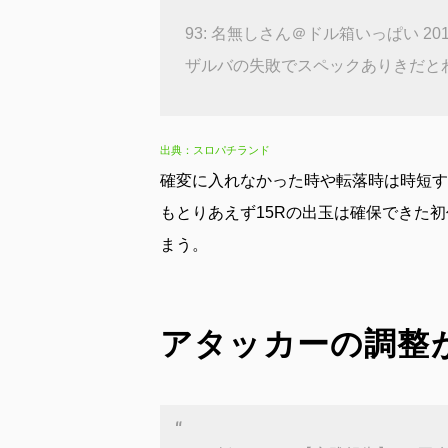
93: 名無しさん＠ドル箱いっぱい 2016/04/1
ザルバの失敗でスペックありきだと
出典：スロパチランド
確変に入れなかった時や転落時は時短す
もとりあえず15Rの出玉は確保できた
まう。
アタッカーの調整