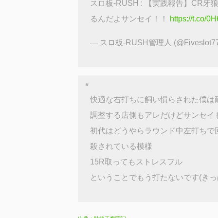
スロ板-RUSH : 【実践報告】C
るんだよサンセイ！！
https://t.co/
— スロ板-RUSH管理人 (@Fiveslot7
快適な右打ちに飼い慣らされた僕は
調整する店側もアレだけどサンセイ
初代はどうやらラウンド中左打ちで
殺されている模様
15R取ってもストレスフル
ということでもう打たないです(きっ