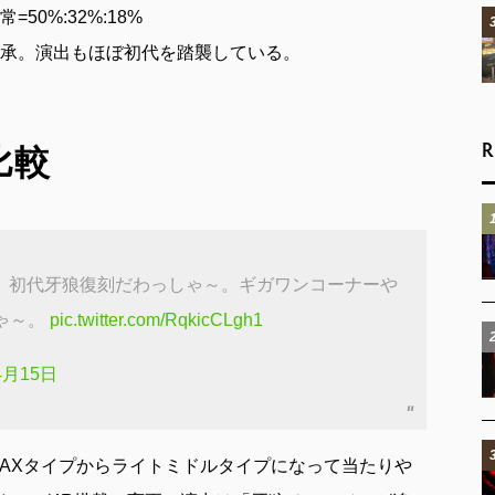
50%:32%:18%
承。演出もほぼ初代を踏襲している。
比較
～。初代牙狼復刻だわっしゃ～。ギガワンコーナーや
ゃ～。
pic.twitter.com/RqkicCLgh1
4月15日
。MAXタイプからライトミドルタイプになって当たりや