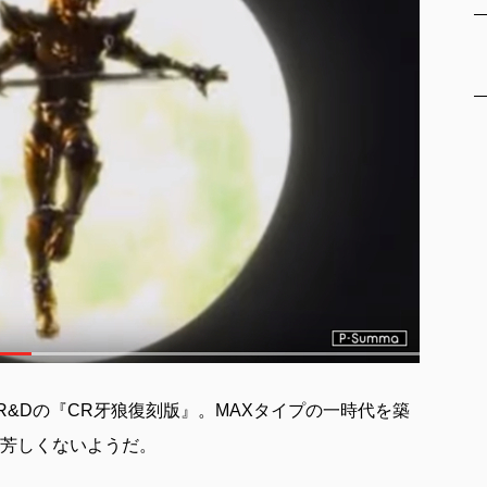
R&Dの『CR牙狼復刻版』。MAXタイプの一時代を築
芳しくないようだ。