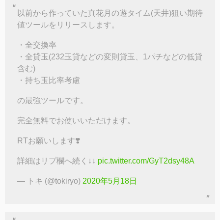
以前から作っていた真花月の遊タイム(天井)狙い期待
値ツールをリリースします。
・全交換率
・全貸玉(232玉貸などの変則貸玉、1パチなどの低貸
含む)
・持ち玉比率考慮
の最強ツールです。
完全無料でお使いいただけます。
RTお願いします❣️
詳細はリプ欄へ続く↓↓
pic.twitter.com/GyT2dsy48A
— トキ (@tokiryo)
2020年5月18日