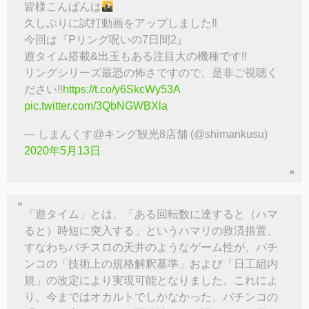
皆様こんばんは
久しぶりに試打動画をアップしました‼︎
今回は『Pリング呪いの7日間2』
遊タイム搭載&出玉もある注目大の機種です‼︎
リングシリーズ最恐の怖さですので、是非ご視聴く
ださい‼︎
https://t.co/y6SkcWy53A
pic.twitter.com/3QbNGWBXla
— しまんくす@キング観光8店舗 (@shimankusu)
2020年5月13日
「遊タイム」とは、「ある回転数に達すると（ハマ
ると）時短に突入する」というハマリの救済措置、
すなわちパチスロの天井のようなゲーム性が、パチ
ンコの「技術上の規格解釈基準」および「日工組内
規」の改定により実現可能となりました。これによ
り、今まではオカルトでしかなかった、パチンコの