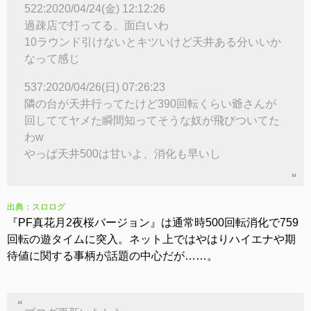
522:2020/04/24(金) 12:12:26
過疎店で打ってる、面白いわ
10ラウンド引けないとキツいけど天井ある分いいか
なって感じ
537:2020/04/26(日) 07:26:23
隣の台が天井行ってたけど390回転くらい爺さんが
回しててヤメた瞬間知ってそうな奴が飛びついてた
わw
やっぱ天井500は甘いよ、消化も早いし
出典：スロログ
『PF真花月2夜桜バージョン』は通常時500回転消化で759
回転の遊タイムに突入。ネット上ではやはりハイエナや期
待値に関する事柄が話題の中心だが……。