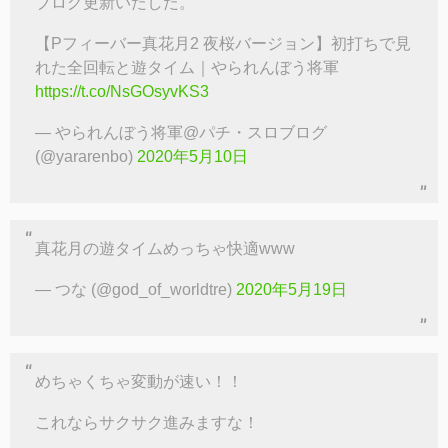
ブログ更新いたした。
【Pフィーバー真花月2 夜桜バージョン】初打ちで見
れた全回転と遊タイム｜やられんぼう将軍
https://t.co/NsGOsyvKS3
— やられんぼう将軍@パチ・スロブログ
(@yararenbo)
2020年5月10日
真花月の遊タイムめっちゃ快適www
— つな (@god_of_worldtre)
2020年5月19日
めちゃくちゃ変動が速い！！
これならサクサク進みますな！