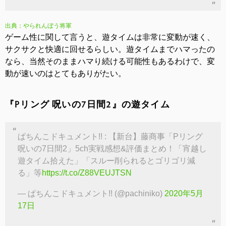
出典：やられんぼう将軍
ゲーム性に関して言うと、遊タイムは非常に変動が速く、
サクサクと快適に回せるらしい。遊タイムまでハマったの
なら、当然そのままハマり続ける可能性もあるわけで、変
動が速いのはとてもありがたい。
『Pリング 呪いの7日間2』の遊タイム
ぱちんこドキュメント!! : 【新台】藤商事「Pリング
呪いの7日間2」5ch実戦感想&評価まとめ！「宵越し
遊タイム拾えた」「スルー削られるとゴリゴリ減
る」等
https://t.co/Z88VEUJTSN
— ぱちんこドキュメント!! (@pachiniko)
2020年5月
17日