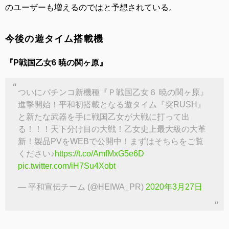
のユーザーも増えるのではと予想されている。
今後の遊タイム搭載機
『P戦国乙女6 暁の関ヶ原』
ついにパチンコ新機種『Ｐ戦国乙女６ 暁の関ヶ原』
進撃開始！平和初搭載となる遊タイム『突RUSH』
と新たな武器を手に戦国乙女が大戦に打って出
る！！！天下分け目の大戦！乙女史上最大級の大革
新！製品PVをWEBで公開中！まずはそちらをご覧
ください♪
https://t.co/AmfMxG5e6D
pic.twitter.com/iH7Su4Xobt
— 平和宣伝チーム (@HEIWA_PR)
2020年3月27日