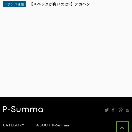
【スペックが良いのは?】デカヘソ...
パチンコ速報
5
CATEGORY
ABOUT P-Summa