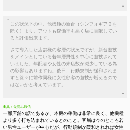
この状況下の中、他機種の新台（シンフォギア２を
除く）より、アウトも稼働率も高く店に貢献してい
ると評価出来ます。
さて導入した店舗様の客層の状況ですが、新台遊技
をメインとしている若年層男性を中心に遊技されて
いました。年配者や女性の来店数が減少している為
の影響もありますね。後日、行動規制が緩和されま
すと徐々に前作同様に女性顧客の遊技が増えるので
はないかと考えています。
出典：先読み通信
一部店舗の話であるが、本機の稼働は非常に良く、他機種
より多く打ち込まれているとのこと。客層は今のところ若
い男性ユーザーが中心だが、行動規制が緩和されれば女性