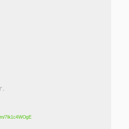
了。
.com/7Ik1c4WOgE