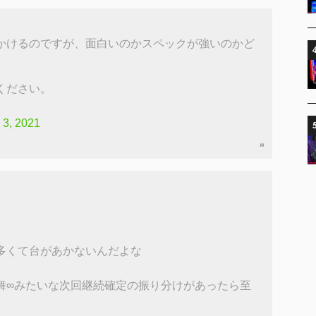
かけるのですが、面白いのかスペックが強いのかど
ください。
 3, 2021
多くて台があかないんだよな
舞∞みたいな次回継続確定の振り分けがあったら至