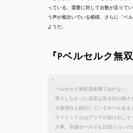
っている。需要に対して台数が足りてい
う声が相次いでいる模様。さらに「ベル
ようだ。
『Pベルセルク無双
ベルセルク無双高稼働であかない。
導入しなかった店長は見る目の無さ
今後増台も検討しているホールある
ライトミドルはアリアが抜け出しそ
大事。等価ホールでも22回ぐらい