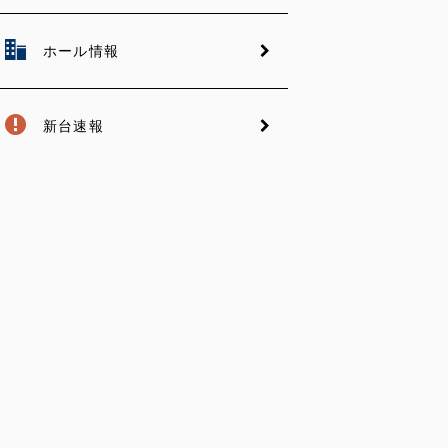
ホール情報
新台速報