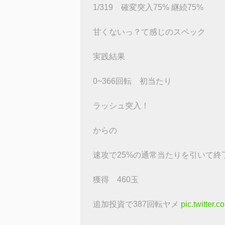
1/319 確変突入75% 継続75%
甘くないっ？て感じのスペック
実践結果
0~366回転 初当たり
ラッシュ突入！
からの
速攻で25%の通常当たりを引いて終
獲得 460玉
追加投資で387回転ヤメ
pic.twitter