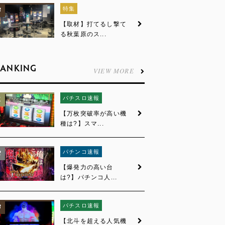
特集
3
【取材】打てるし撃て
る秋葉原のス...
RANKING
VIEW MORE
パチスロ速報
1
【万枚突破率が高い機
種は?】スマ...
パチンコ速報
2
【爆発力の高い台
は?】パチンコ人...
パチスロ速報
3
【北斗を超える人気機