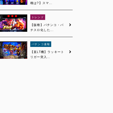
種は?】スマ...
トレンド
4
【版権】パチンコ・パ
チスロ化した...
パチンコ速報
5
【直LT機】ラッキート
リガー突入...