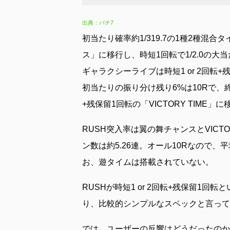
出典：パチ7
初当たり確率約1/319.7の1種2種混
ス」に移行し、時短1回転で1/2.0の
ギャラクシーライブは時短1 or 2回転
初当たりの振り分け残り6%は10Rで、
+残保留1回転の「VICTORY TIME
RUSH突入率は翼の舞チャンスとVICTO
ン数は約5.26連。オール10Rなので
お、遊タイムは搭載されていない。
RUSHが時短1 or 2回転+残保留1
り、比較的シンプルなスペックと言って
では、ユーザーの反響はどうだったのか