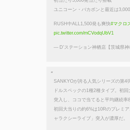
初当たり3,000発当たり搭載
ユニコーン・バカボンと最近は3,0
RUSH中ALL1,500発も爽快
#マクロ
pic.twitter.com/mCVodqUbV1
— D’ステーション神栖店【茨城県神栖市】 
SANKYOが誇る人気シリーズの第
ドルスペックの1種2種タイプ。初
突入し、ココで当てると平均継続率
初回大当りの約6%は10Rのプレミ
ャラクシーライブ」突入が濃厚だ。