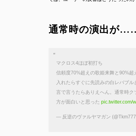
通常時の演出が…
マクロス4ほぼ初打ち
信頼度70%超えの歌姫来舞と90%
入れたらすぐに先読みの白レバブル
言で言うたらありえへん。通常時ク
方が面白いと思った
pic.twitter.co
— 反逆のヴァルヤマガン (@Tkm777M