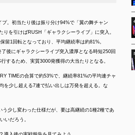
合タイプ。初当たり後は振り分け94%で「翼の舞チャン
大当たりを引けばRUSH「ギャラクシーライブ」に突入。
+残保留1回転となっており、平均継続率は約81%。
終了後にギャラクシーライブ突入濃厚となる時短250回
」に移行するため、実質3000発獲得の大当たりとなる。
RY TIMEの合算で約53%で、継続率81%の平均連チャ
、平均を少し超える7連で払い出しは万発を超える。な
回転という少し変わった仕様だが、要は高継続の1種2種であ
いいだろう。
? 導入後の実戦報告を見てみよう。