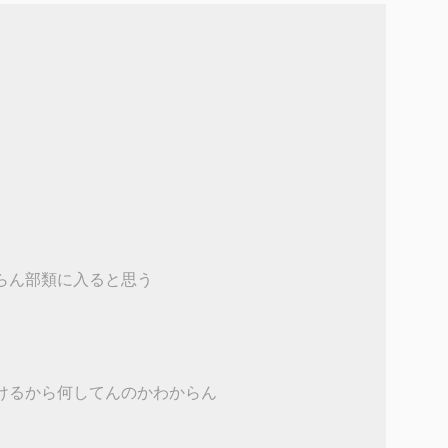
らん部類に入ると思う
けるから何してんのかわからん