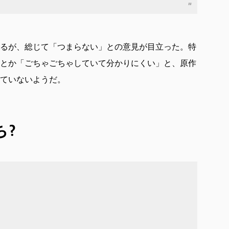
るが、総じて「つまらない」との意見が目立った。特
とか「ごちゃごちゃしていて分かりにくい」と、原作
ていないようだ。
ち?