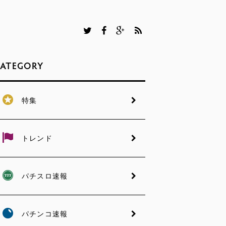
CATEGORY
特集
トレンド
パチスロ速報
パチンコ速報