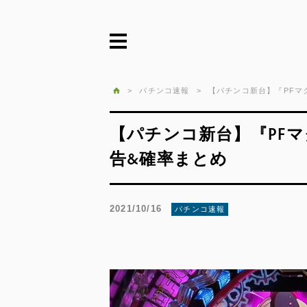
>
パチンコ速報
>
【パチンコ新台】『PFマ
【パチンコ新台】『PF
告&確率まとめ
2021/10/16
パチンコ速報