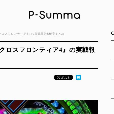
クロスフロンティア4』の実戦報告&確率まとめ
マクロスフロンティア4』の実戦報