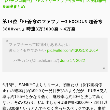
【パチンコ新台】『PストリートファイターV』の実戦報告
&確率まとめ
第14位『PF蒼穹のファフナー3 EXODUS 超蒼穹
3800ver.』時速3万3000発～4万発
ファフナーって時速4万あるみたい
復活と4玉見てみたい
pic.twitter.com/43USCKU0cP
— パチカン (@hashikanna7)
June 17, 2022
6月6日、SANKYOよりリリース。初当たり（決戦図柄停
止）の確率は約1/99.9で一見甘デジのようだが、RUSH突入
率は約19.5%とかなり低く、継続率も約50%と決して高く
ない。その代わり、払い出しがRUSH初回3000発・2連目以
降3800発というとんでもなく尖ったスペックである。事前