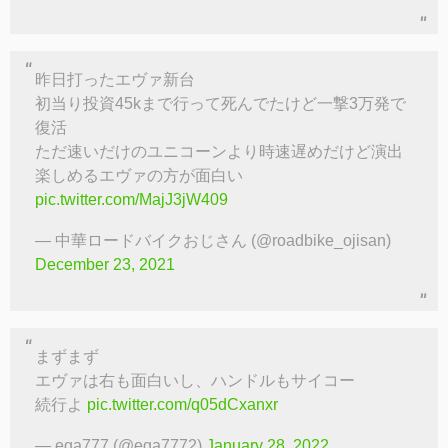
昨日打ったエヴァ新台
初当り投資45kまで行って死んでたけど一撃3万発で
復活
ただ速いだけのユニコーンより時速遅めだけど演出
楽しめるエヴァの方が面白い
pic.twitter.com/MajJ3jW409
— 中華ロードバイクおじさん (@roadbike_ojisan)
December 23, 2021
まずまず
エヴァは右も面白いし、ハンドルもサイコー
続行よ
pic.twitter.com/q05dCxanxr
— ega777 (@ega7772)
January 28, 2022