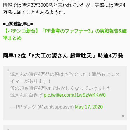
情報では時速3万3000発と言われていたが、実際には時速4
万発に届くこともあるようだ。
■□関連記事□■
【パチンコ新台】「PF蒼穹のファフナー3」の実戦報告&確
率まとめ
同率12位『P大工の源さん 超韋駄天』時速4万発
源さんの時速4万発の噂は本当でした！液晶右上にタ
イマーがあります！
僕の頭も時速4万kmでおかしくなっていきました
源さん面白過ぎ
pic.twitter.com/J1wSzWKKW0
— PPゼンツ (@zentsuppasyn)
May 17, 2020