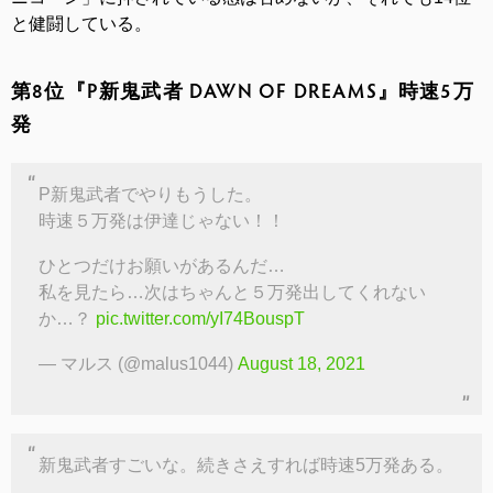
と健闘している。
第8位『P新鬼武者 DAWN OF DREAMS』時速5万
発
P新鬼武者でやりもうした。
時速５万発は伊達じゃない！！
ひとつだけお願いがあるんだ…
私を見たら…次はちゃんと５万発出してくれない
か…？
pic.twitter.com/yI74BouspT
— マルス (@malus1044)
August 18, 2021
新鬼武者すごいな。続きさえすれば時速5万発ある。