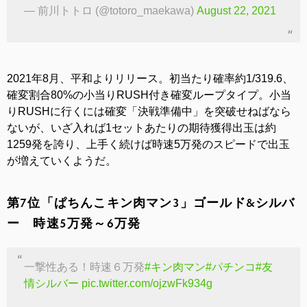
— 前川トトロ (@totoro_maekawa)
August 22, 2021
2021年8月、平和よりリリース。初当たり確率約1/319.6、
確変割合80%の小当りRUSH付き確変ループタイプ。小当
りRUSHに行くには確変「決戦準備中」を突破せねばなら
ないが、いざ入れば1セットあたりの期待獲得出玉は約
1259発を誇り、上手く続けば時速5万発のスピードで出玉
が増えていくようだ。
第7位「ぱちんこキン肉マン3」ゴールド&シルバ
ー 時速5万発～6万発
一撃性ある！時速６万発
#キン肉マン
#パチンコ
#友
情シルバー
pic.twitter.com/ojzwFk934g