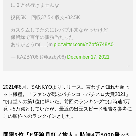
に２万発行きませんな
投資5K 回収37.5K 収支+32.5K
カスタムしてたのにレバブル来なかったけど
保留緑で百年の孤独当たった
ありがとうm(_ _)m
pic.twitter.com/YZafG748A0
— KAZBY08 (@kazby08)
December 17, 2021
2021年8月、SANKYOよりリリース。言わずと知れた超ヒ
ット機種。「ファンが選ぶパチンコ・パチスロ大賞2021」
では堂々の第1位に輝いた。前回のランキングでは時速4万
発～5万発としていたが、最近の出玉スピード報告を参考に
この順位へのランクインとした。
同率9位『P牙狼月虹ノ旅人』時速4万5000発～5