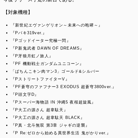
【対象機種】
『新世紀エヴァンゲリオン～未来への咆哮～』
『Pバキ319ver.』
『Pゴッドイーター究極一閃』
『P新鬼武者 DAWN OF DREAMS』
『P牙狼月虹ノ旅人』
『PF 機動戦士ガンダムユニコーン』
「ぱちんこキン肉マン3」ゴールド&シルバー
『PストリートファイターV』
『PF蒼穹のファフナー3 EXODUS 超蒼穹3800ver.』
『P頭文字D』
『Pスーパー海物語 IN 沖縄5 夜桜超旋風』
『P大工の源さん 超韋駄天』
『P大工の源さん 超韋駄天 BLACK』
『P真・北斗無双 第3章 ジャギの逆襲』
『P Re:ゼロから始める異世界生活 鬼がかりver.』