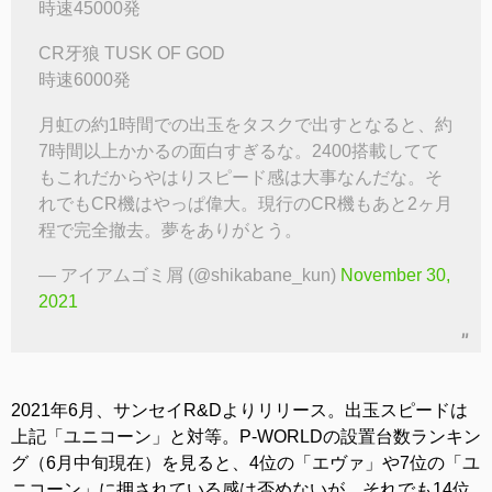
時速45000発
CR牙狼 TUSK OF GOD
時速6000発
月虹の約1時間での出玉をタスクで出すとなると、約
7時間以上かかるの面白すぎるな。2400搭載してて
もこれだからやはりスピード感は大事なんだな。そ
れでもCR機はやっぱ偉大。現行のCR機もあと2ヶ月
程で完全撤去。夢をありがとう。
— アイアムゴミ屑 (@shikabane_kun)
November 30,
2021
2021年6月、サンセイR&Dよりリリース。出玉スピードは
上記「ユニコーン」と対等。P-WORLDの設置台数ランキン
グ（6月中旬現在）を見ると、4位の「エヴァ」や7位の「ユ
ニコーン」に押されている感は否めないが、それでも14位