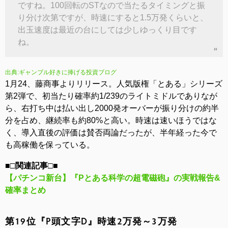
ですね。100回転のSTなので当たるタイミングと振
り分け次第ですが、時速にすると1.5万発くらいと、
出玉速度は最近の台にしては少しゆっくり目です
ね。
出典:ギャンブル好きに捧げる投資ブログ
1月24、藤商事よりリリース。人気版権「とある」シリーズ
第2弾で、初当たり確率約1/239のライトミドルでありなが
ら、右打ち中は払い出し2000発オーバーが振り分けの約半
分を占め、継続率も約80%と高い。時速は速いほうではな
く、導入直後の評価は賛否両論だったが、半年経った今で
も高稼働を保っている。
■□関連記事□■
【パチンコ新台】『Pとある科学の超電磁砲』の実戦報告&
確率まとめ
第19位『P頭文字D』時速2万発～3万発