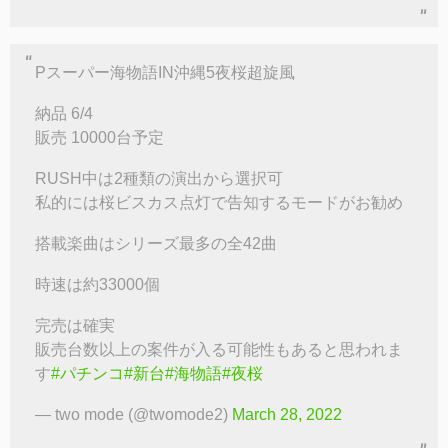
Pスーパー海物語IN沖縄5夜桜超旋風
納品 6/4
販売 10000台予定
RUSH中は2種類の演出から選択可
私的には桜ビスカス点灯で告知するモードがお勧め
搭載楽曲はシリーズ最多の全42曲
時速は約33000個
完売は確実
販売台数以上の案件が入る可能性もあると思われま
す
#パチンコ
#新台
#海物語
#夜桜
— two mode (@twomode2)
March 28, 2022