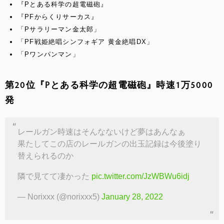
『Pとある科学の超電磁砲』
『PFからくりサーカス』
「Pサラリーマン金太郎」
「PF戦姫絶唱シンフォギア 黄金絶唱DX」
「Pワンパンマン」
第20位『Pとある科学の超電磁砲』時速1万5000
発
レールガン時速はそんなないけど夢はあんなぁ
果たしてこの店のレールガンの出玉記録は今後塗り
替えられるのか
隣で見てて凄かった
pic.twitter.com/JzWBWu6idj
— Norixxx (@norixxx5)
January 28, 2022