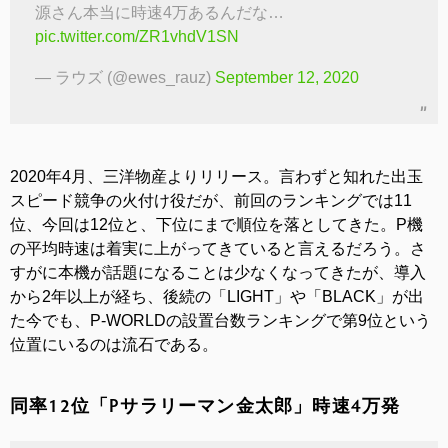
源さん本当に時速4万あるんだな…
pic.twitter.com/ZR1vhdV1SN
— ラウズ (@ewes_rauz)
September 12, 2020
2020年4月、三洋物産よりリリース。言わずと知れた出玉
スピード競争の火付け役だが、前回のランキングでは11
位、今回は12位と、下位にまで順位を落としてきた。P機
の平均時速は着実に上がってきていると言えるだろう。さ
すがに本機が話題になることは少なくなってきたが、導入
から2年以上が経ち、後続の「LIGHT」や「BLACK」が出
た今でも、P-WORLDの設置台数ランキングで第9位という
位置にいるのは流石である。
同率12位「Pサラリーマン金太郎」時速4万発