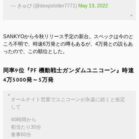
— きゅぴ (@deepslotter7771)
May 13, 2022
SANKYOから今秋リリース予定の新台。スペックは今のと
ころ不明で、時速6万発との噂もあるが、4万発との説もあ
ったので、この順位とした。
同率9位『PF 機動戦士ガンダムユニコーン』時速
4万5000発～5万発
オールナイト営業でユニコーンが永遠に続くと仮定
して
40時間から
初当たり30分
食事60分