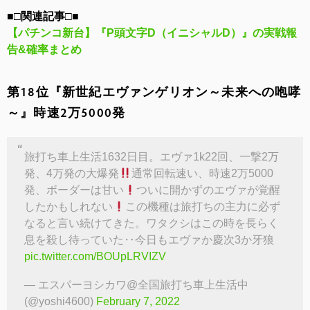
■□関連記事□■
【パチンコ新台】『P頭文字D（イニシャルD）』の実戦報
告&確率まとめ
第18位『新世紀エヴァンゲリオン～未来への咆哮
～』時速2万5000発
旅打ち車上生活1632日目。エヴァ1k22回、一撃2万
発、4万発の大爆発
通常回転速い、時速2万5000
発、ボーダーは甘い
ついに開かずのエヴァが覚醒
したかもしれない
この機種は旅打ちの主力に必ず
なると言い続けてきた。ワタクシはこの時を長らく
息を殺し待っていた‥今日もエヴァか慶次3か牙狼
pic.twitter.com/BOUpLRVIZV
— エスパーヨシカワ@全国旅打ち車上生活中
(@yoshi4600)
February 7, 2022