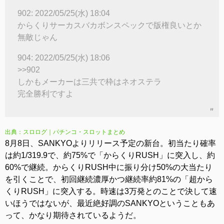
902: 2022/05/25(水) 18:04
からくりサーカスバカボンスペックで版権良いとか
無敵じゃん
904: 2022/05/25(水) 18:06
>>902
しかもメーカーは三共で枠はネオステラ
完全勝利ですよ
出典：スロログ｜パチンコ・スロットまとめ
8月8日、SANKYOよりリリース予定の新台。初当たり確率
は約1/319.9で、約75%で「からくりRUSH」に突入し、約
60%で継続。からくりRUSH中に振り分け50%の大当たり
を引くことで、初回継続濃厚かつ継続率約81%の「超から
くりRUSH」に突入する。時速は3万発とのことで決して速
いほうではないが、最近絶好調のSANKYOということもあ
って、かなり期待されているようだ。