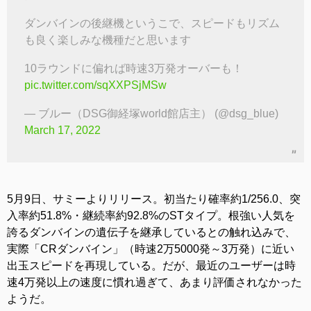
ダンバインの後継機というこで、スピードもリズム
も良く楽しみな機種だと思います
10ラウンドに偏れば時速3万発オーバーも！
pic.twitter.com/sqXXPSjMSw
— ブルー（DSG御経塚world館店主） (@dsg_blue)
March 17, 2022
5月9日、サミーよりリリース。初当たり確率約1/256.0、突
入率約51.8%・継続率約92.8%のSTタイプ。根強い人気を
誇るダンバインの遺伝子を継承しているとの触れ込みで、
実際「CRダンバイン」（時速2万5000発～3万発）に近い
出玉スピードを再現している。だが、最近のユーザーは時
速4万発以上の速度に慣れ過ぎて、あまり評価されなかった
ようだ。