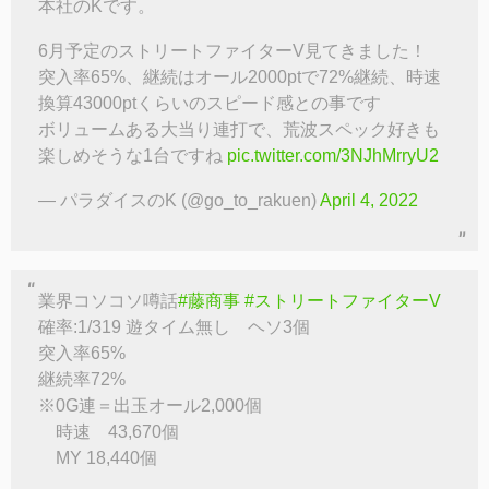
本社のKです。
6月予定のストリートファイターV見てきました！
突入率65%、継続はオール2000ptで72%継続、時速
換算43000ptくらいのスピード感との事です
ボリュームある大当り連打で、荒波スペック好きも
楽しめそうな1台ですね
pic.twitter.com/3NJhMrryU2
— パラダイスのK (@go_to_rakuen)
April 4, 2022
業界コソコソ噂話
#藤商事
#ストリートファイターV
確率:1/319 遊タイム無し ヘソ3個
突入率65%
継続率72%
※0G連＝出玉オール2,000個
時速 43,670個
MY 18,440個