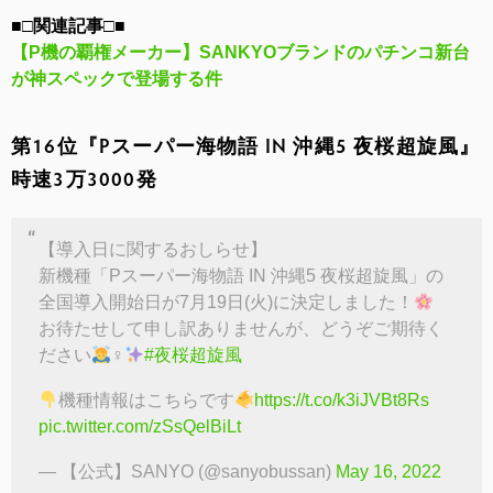
■□関連記事□■
【P機の覇権メーカー】SANKYOブランドのパチンコ新台
が神スペックで登場する件
第16位『Pスーパー海物語 IN 沖縄5 夜桜超旋風』
時速3万3000発
【導入日に関するおしらせ】
新機種「Pスーパー海物語 IN 沖縄5 夜桜超旋風」の
全国導入開始日が7月19日(火)に決定しました！
お待たせして申し訳ありませんが、どうぞご期待く
ださい
‍♀️
#夜桜超旋風
機種情報はこちらです
https://t.co/k3iJVBt8Rs
pic.twitter.com/zSsQelBiLt
— 【公式】SANYO (@sanyobussan)
May 16, 2022