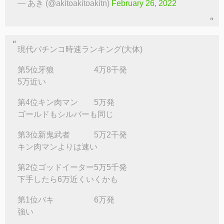
— あき (@akitoakitoakitn)
February 26, 2022
現代パチンコ時速ランキング(大体)
第5位牙狼 4万8千発
5万近い
第4位キン肉マン 5万発
ゴールドもシルバーも同じ
第3位新鬼武者 5万2千発
キン肉マンよりは速い
第2位ゴッドイーター5万5千発
下手したら6万近くいくかも
第1位バキ 6万発
強い