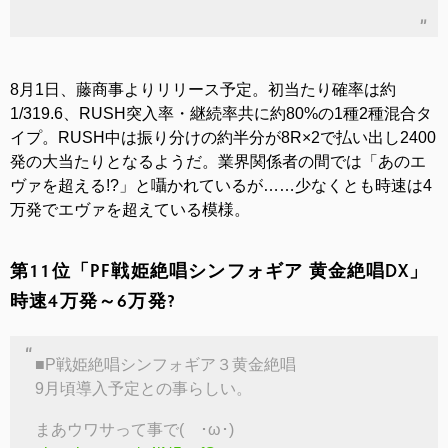
8月1日、藤商事よりリリース予定。初当たり確率は約
1/319.6、RUSH突入率・継続率共に約80%の1種2種混合タ
イプ。RUSH中は振り分けの約半分が8R×2で払い出し2400
発の大当たりとなるようだ。業界関係者の間では「あのエ
ヴァを超える!?」と囁かれているが……少なくとも時速は4
万発でエヴァを超えている模様。
第11位「PF戦姫絶唱シンフォギア 黄金絶唱DX」
時速4万発～6万発?
■P戦姫絶唱シンフォギア３黄金絶唱
9月頃導入予定との事らしい。
まあウワサって事で( ･ω･)