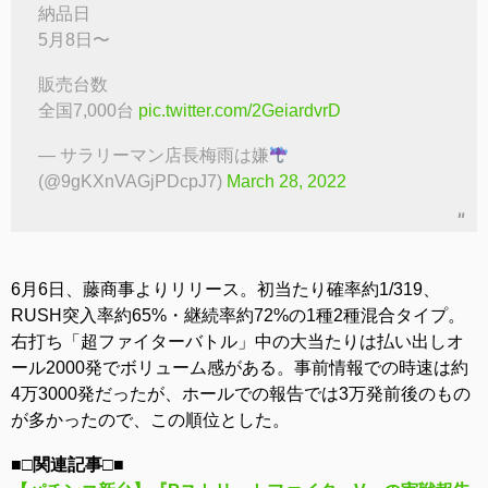
納品日
5月8日〜
販売台数
全国7,000台
pic.twitter.com/2GeiardvrD
— サラリーマン店長梅雨は嫌
(@9gKXnVAGjPDcpJ7)
March 28, 2022
6月6日、藤商事よりリリース。初当たり確率約1/319、
RUSH突入率約65%・継続率約72%の1種2種混合タイプ。
右打ち「超ファイターバトル」中の大当たりは払い出しオ
ール2000発でボリューム感がある。事前情報での時速は約
4万3000発だったが、ホールでの報告では3万発前後のもの
が多かったので、この順位とした。
■□関連記事□■