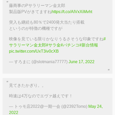
藤商事のPサラリーマン金太郎
製品版PVがきてますね
https://t.co/AIVxXiMvht
突入も継続も80％で2400発大当たり搭載
というのが特徴の機種ですが
映像を見ている限りかなりうるさそうな印象ですね
#
サラリーマン金太郎
#サラ金
#パチンコ
#新台情報
pic.twitter.com/UxT3iv0cXB
— すろまに (@slotmania77777)
June 17, 2022
見てきたかぎり。。
時速は4万なのでエヴァ越えです！
— トゥモ店2022@一期一会 (@2392Tomo)
May 24,
2022