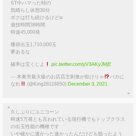
ST中ハマった時の
気晴らし休憩30分
ボクは打ち続けるけどw
遊技時間38時間
時速45,000発
獲得出玉1,710,000玉
夢あるな
確率は宝くじよ
pic.twitter.com/yV3AKyJMjE
— 本巣市最大級のお店店主刺激が欲けりゃ
バカに
なれ
(@King28118850)
December 3, 2021
久しぶりにユニコーン
時速5万発とも言われている現行機でもトップクラス
の出玉性能の機種です
いや確かに速かった速かったんだけども狙ったよう