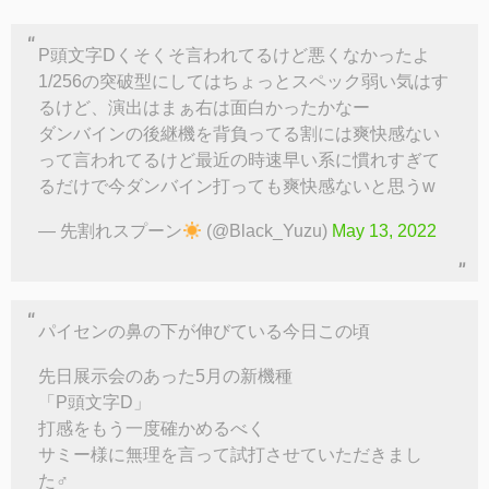
P頭文字Dくそくそ言われてるけど悪くなかったよ
1/256の突破型にしてはちょっとスペック弱い気はす
るけど、演出はまぁ右は面白かったかなー
ダンバインの後継機を背負ってる割には爽快感ない
って言われてるけど最近の時速早い系に慣れすぎて
るだけで今ダンバイン打っても爽快感ないと思うw
— 先割れスプーン
(@Black_Yuzu)
May 13, 2022
パイセンの鼻の下が伸びている今日この頃
先日展示会のあった5月の新機種
「P頭文字D」
打感をもう一度確かめるべく
サミー様に無理を言って試打させていただきまし
た‍♂️