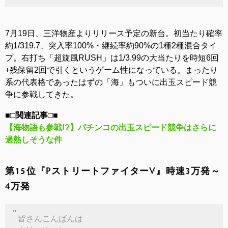
7月19日、三洋物産よりリリース予定の新台。初当たり確率
約1/319.7、突入率100%・継続率約90%の1種2種混合タイ
プ。右打ち「超旋風RUSH」は1/3.99の大当たりを時短6回
+残保留2回で引くというゲーム性になっている。まったり
系の代表格であったはずの「海」もついに出玉スピード競
争に参戦してきた。
■□関連記事□■
【海物語も参戦!?】パチンコの出玉スピード競争はさらに
過熱しそうな件
第15位『PストリートファイターV』時速3万発～
4万発
皆さんこんばんは