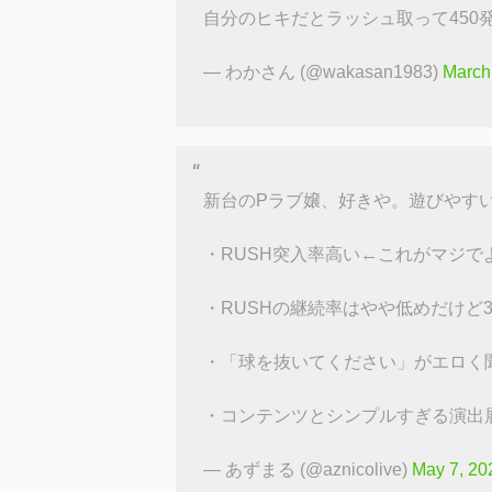
自分のヒキだとラッシュ取って450
— わかさん (@wakasan1983)
March
新台のPラブ嬢、好きや。遊びやす
・RUSH突入率高い←これがマジで
・RUSHの継続率はやや低めだけど
・「球を抜いてください」がエロく
・コンテンツとシンプルすぎる演出
— あずまる (@aznicolive)
May 7, 20