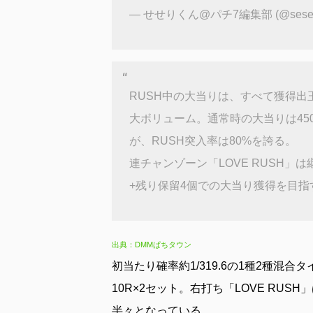
— せせりくん@パチ7編集部 (@seseri_
RUSH中の大当りは、すべて獲得出玉
大ボリューム。通常時の大当りは4
が、RUSH突入率は80%を誇る。
連チャンゾーン「LOVE RUSH」は
+残り保留4個での大当り獲得を目指
出典：DMMぱちタウン
初当たり確率約1/319.6の1種2種混合
10R×2セット。右打ち「LOVE RUS
半々となっている。