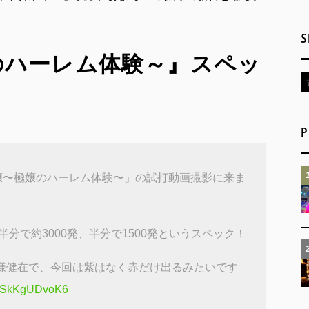
S
のハーレム体験～』スペッ
P
嬢〜極嬢のハーレム体験〜」の試打動画撮影に来ま
半分で約3000発、半分で1500発というスペック！
様健在で、今回は紫はなく赤だけ出るみたいです
om/SkKgUDvoK6