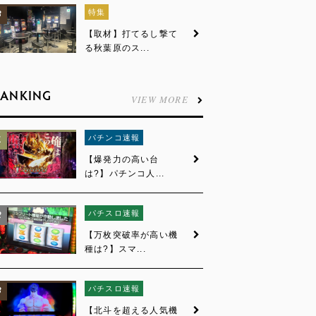
特集
3
【取材】打てるし撃て
る秋葉原のス...
RANKING
VIEW MORE
パチンコ速報
1
【爆発力の高い台
は?】パチンコ人...
パチスロ速報
2
【万枚突破率が高い機
種は?】スマ...
パチスロ速報
3
【北斗を超える人気機