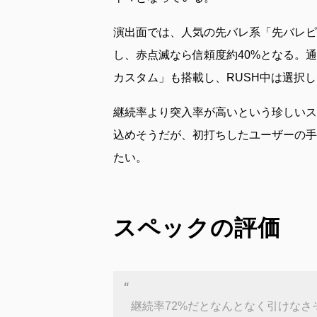
演出面では、人気の先バレ系「先バレピー
し、赤点滅なら信頼度約40%となる。
カスタム」も搭載し、RUSH中は選択
継続率より突入率が高いという珍しいス
込めそうだが、初打ちしたユーザーの手
たい。
スペックの評価
継続率72%だとなんとなく引けなさ