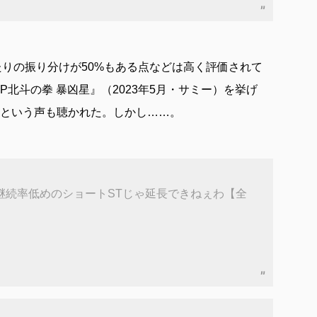
当たりの振り分けが50%もある点などは高く評価されて
北斗の拳 暴凶星』（2023年5月・サミー）を挙げ
という声も聴かれた。しかし……。
継続率低めのショートSTじゃ延長できねぇわ【全