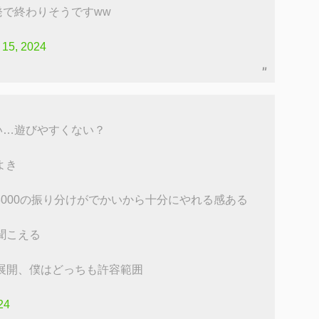
発で終わりそうですww
 15, 2024
い…遊びやすくない？
よき
3000の振り分けがでかいから十分にやれる感ある
聞こえる
展開、僕はどっちも許容範囲
24