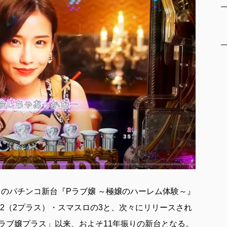
）のパチンコ新台『Pラブ嬢 ～極嬢のハーレム体験～』
2（2プラス）・スマスロの3と、次々にリリースされ
Rラブ嬢プラス」以来、およそ11年振りの新台となる。