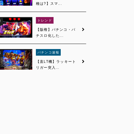
種は?】スマ...
トレンド
4
【版権】パチンコ・パ
チスロ化した...
パチンコ速報
5
【直LT機】ラッキート
リガー突入...