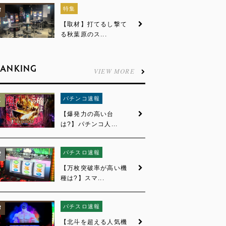
特集
3
【取材】打てるし撃て
る秋葉原のス...
RANKING
VIEW MORE
パチンコ速報
1
【爆発力の高い台
は?】パチンコ人...
パチスロ速報
2
【万枚突破率が高い機
種は?】スマ...
パチスロ速報
3
【北斗を超える人気機