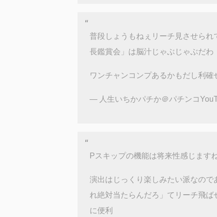
普段しょうもねぇリーチ見させられ
長鑑賞会」は脳汁じゃぶじゃぶだわ
ワンチャンコンプあるかもだし利確
— 人生いちかパチか＠パチンコYouTuber 
Pスキップの機能は将来性感じます
演出はじっくり楽しみたい派なので
れ絶対当たらんだろ」てリーチ飛ば
に便利