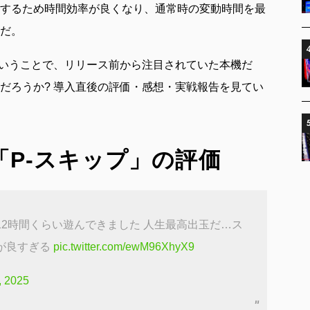
するため時間効率が良くなり、通常時の変動時間を最
うだ。
ンということで、リリース前から注目されていた本機だ
だろうか? 導入直後の評価・感想・実戦報告を見てい
P-スキップ」の評価
2時間くらい遊んできました 人生最高出玉だ…ス
が良すぎる
pic.twitter.com/ewM96XhyX9
7, 2025