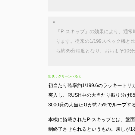
「P-スキップ」の効果により、通常
ります。従来の1/199スペック機
ら約35分程度となり、おおよそ10
出典：グリーンべると
初当たり確率約1/199.6のラッキート
突入し、RUSH中の大当たり振り分け85%
3000発の大当たりが約75%でループす
本機に搭載されたP-スキップとは、盤
制終了させられるというもの。戻しが1