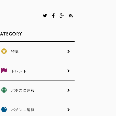
CATEGORY
特集
トレンド
パチスロ速報
パチンコ速報