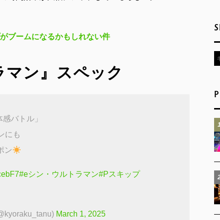
S
プがブームになるかもしれない件
ラマン』スペック
P
体感バトル」
ンにも
ポン
DcebF7
#eシン・ウルトラマン
#Pスキップ
yoraku_tanu)
March 1, 2025