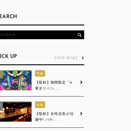
EARCH
ICK UP
VIEW MORE
特集
1
【取材】期間限定「e
東京リベン...
特集
2
【取材】女性店長が活
躍中! パチ...