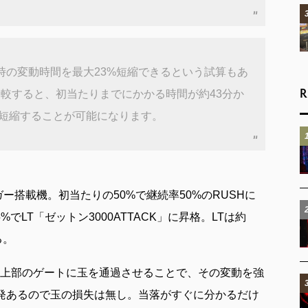
時の変動時間を最大23%短縮できるという試算もあ
と比較すると、初当たりまでにかかる時間が約43分か
分短縮することが可能になります。
リガー搭載機。初当たりの50%で継続率50%のRUSHに
でLT「ゼットン3000ATTACK」に昇格。LTは約
る。
面上部のゲートに玉を通過させることで、その変動を強
発あるので玉の損失は無し。当落がすぐに分かるだけ