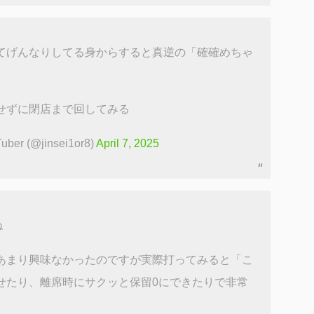
てげんなりしてる身からすると真逆の「確確めちゃ
せずに閉店まで回してみる
(@jinsei1or8)
April 7, 2025
ね
あまり興味なかったのですが実際打ってみると「こ
せたり、離席時にサクッと保留0にできたりで非常