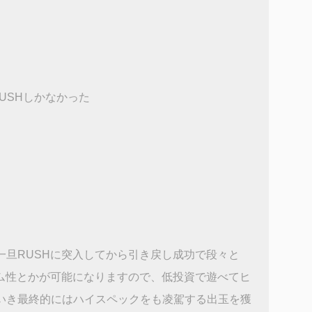
USHしかなかった
一旦RUSHに突入してから引き戻し成功で段々と
ーム性とかが可能になりますので、低投資で遊べてヒ
いき最終的にはハイスペックをも凌駕する出玉を獲