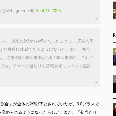
b_greenbelt)
April 11, 2025
て、従来の2/3から4/5となったことで、LT突入率
をより身近に体感できるようになった。また、初当
従来の3,200個未満から6,400個未満に。これに
技機でも、チャージ当たりを搭載せずにスペック設計
割合」が全体の2/3以下とされていたが、3.0プラスで
率を高められるようになったらしい。また、「初当たり