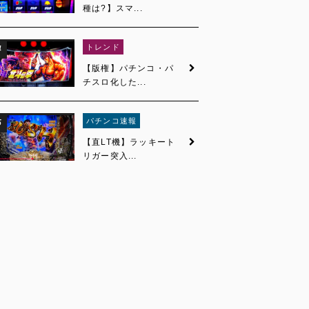
種は?】スマ...
トレンド
4
【版権】パチンコ・パ
チスロ化した...
パチンコ速報
5
【直LT機】ラッキート
リガー突入...