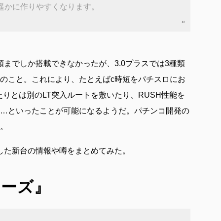
遥かに作りやすくなります。
類までしか搭載できなかったが、3.0プラスでは3種類
のこと。これにより、たとえばc時短をパチスロにお
りとは別のLT突入ルートを敷いたり、RUSH性能を
…といったことが可能になるようだ。パチンコ開発の
。
載した新台の情報や噂をまとめてみた。
ャーズ』