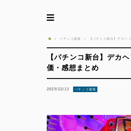
>
パチンコ速報
>
【パチンコ新台】デカヘソ『
【パチンコ新台】デカヘソ『
価・感想まとめ
2025/12/13
パチンコ速報