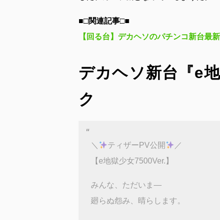
■□関連記事□■
【回る台】デカヘソのパチンコ新台最新情
デカヘソ新台『e地獄
ク
＼
ティザーPV公開
／
【e地獄少女7500Ver.】
みんな、ただいま―
廻らぬ怨み、晴らします。