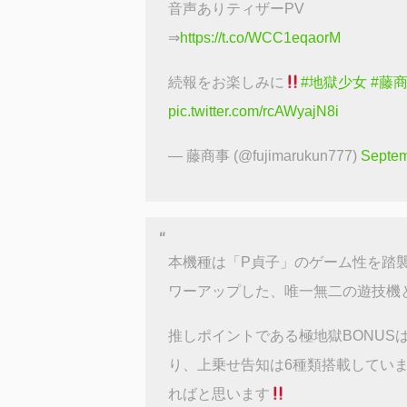
音声ありティザーPV
⇒
https://t.co/WCC1eqaorM
続報をお楽しみに
#地獄少女
#藤
pic.twitter.com/rcAWyajN8i
— 藤商事 (@fujimarukun777)
Septem
本機種は「P貞子」のゲーム性を踏
ワーアップした、唯一無二の遊技機
推しポイントである極地獄BONUSは
り、上乗せ告知は6種類搭載してい
ればと思います