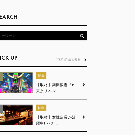
EARCH
ICK UP
VIEW MORE
特集
1
【取材】期間限定「e
東京リベン...
特集
2
【取材】女性店長が活
躍中! パチ...