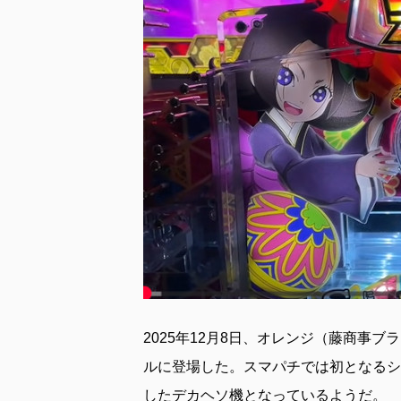
2025年12月8日、オレンジ（藤商事ブラ
ルに登場した。スマパチでは初となるシ
したデカヘソ機となっているようだ。