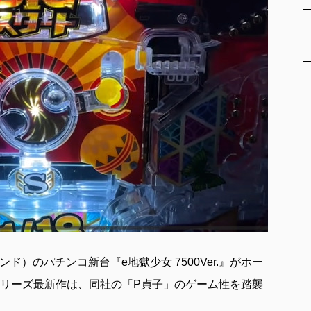
ンド）のパチンコ新台『e地獄少女 7500Ver.』がホー
リーズ最新作は、同社の「P貞子」のゲーム性を踏襲