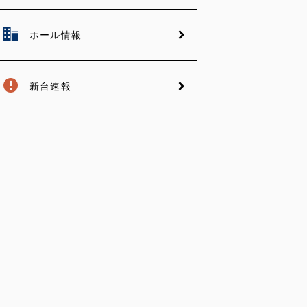
ホール情報
新台速報