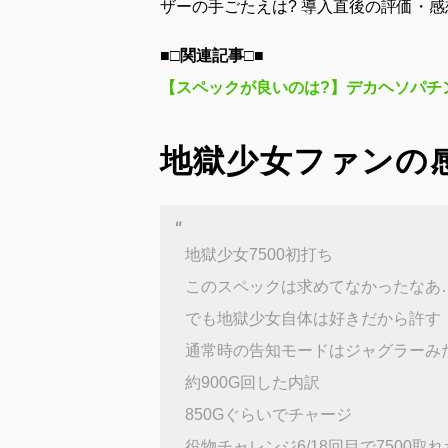
ザーの手ごたえは? 導入直後の評価・
■□関連記事□■
【スペックが良いのは?】デカヘソパチ
地獄少女ファンの
地獄少女7500初打ち
このスペックは求めてなかったなあ
でも地獄少女自体は好きだから許す
通常時の告知モードはジャグラーみ
約900G回した内訳
850Gぐらいでチャージ
役物チャレンジ6/18回目で7500取