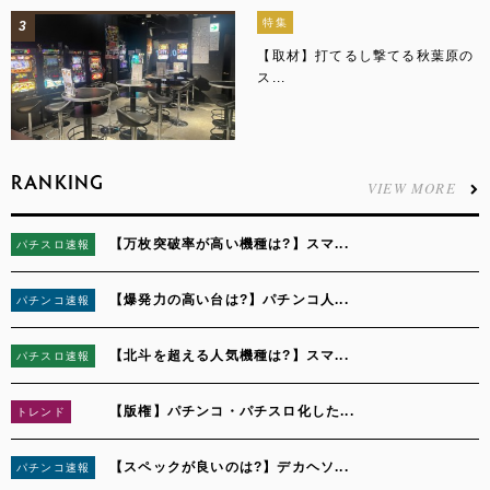
特集
3
【取材】打てるし撃てる秋葉原の
ス...
RANKING
VIEW MORE
【万枚突破率が高い機種は?】スマ...
パチスロ速報
1
【爆発力の高い台は?】パチンコ人...
パチンコ速報
2
【北斗を超える人気機種は?】スマ...
パチスロ速報
3
【版権】パチンコ・パチスロ化した...
トレンド
4
【スペックが良いのは?】デカヘソ...
パチンコ速報
5