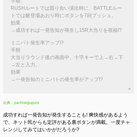
手順
RUSHルートでは競り合い演出時に、BATTLEルー
トでは敵登場あおり時にボタンを7回プッシュ。
効果
→成功すれば一発告知が発生し15R大当りを祝福!?
ミニパト発生率アップ!?
手順
大当りラウンド後の画面中、十字キーで上→右→下
→左と入力。
効果
→一発告知のミニパトの発生率がアップ!?
出典：pachisegupuro
成功すれば一発告知が発生することも! 爽快感があるよう
で、ネット民からも定評がある裏ボタンが満載。一度チャ
レンジしてみてはいかがだろうか?