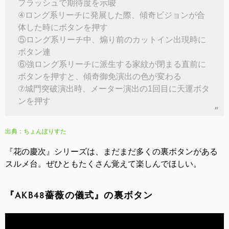
フラッシュで期待度を示唆
④ロング系リーチに発展した際、傾奇ビジョンが合
体した時にボタンを押す
⑤ロング系リーチ中、煽り前のカットイン出現時に
ボタン連
⑥強ロング系リーチに派生する家紋が閉まる直前に
ボタンを押すと、傾奇御免演出の色が変わる
⑦城門突破演出時、メーター演出の1回目に天運ボタ
ンを押す
出典：ちょんぼりすた
『花の慶次』シリーズは、まだまだ多くの裏ボタンがある
スルメ台。ぜひともたくさん覚えて楽しんでほしい。
『AKB48薔薇の儀式』の裏ボタン