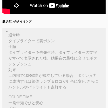
裏ボタンのタイミング
通常時
タイプライターで裏ボタン
手順
タイプライター予告発生時、タイプライターの文字
がすべて表示された後、効果音の最後に合せてボタ
ンをプッシュ
効果
→内部で10R確変が成立している場合、ボタン入力
に成功すれば筐体ランプ＆ロゴが虹色に変化!さらに
ハンドルやパトライトも点灯する
GOLDE TIME
一発告知でひと安心