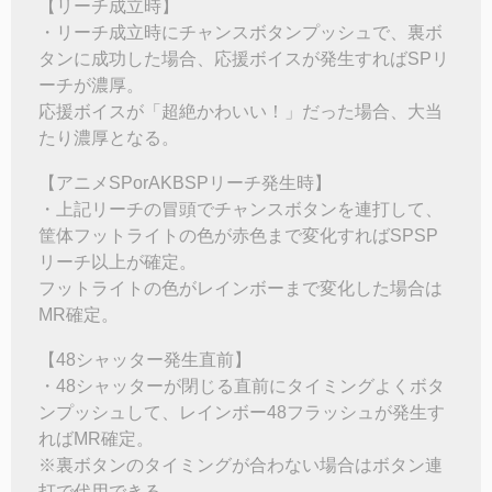
【リーチ成立時】
・リーチ成立時にチャンスボタンプッシュで、裏ボ
タンに成功した場合、応援ボイスが発生すればSPリ
ーチが濃厚。
応援ボイスが「超絶かわいい！」だった場合、大当
たり濃厚となる。
【アニメSPorAKBSPリーチ発生時】
・上記リーチの冒頭でチャンスボタンを連打して、
筐体フットライトの色が赤色まで変化すればSPSP
リーチ以上が確定。
フットライトの色がレインボーまで変化した場合は
MR確定。
【48シャッター発生直前】
・48シャッターが閉じる直前にタイミングよくボタ
ンプッシュして、レインボー48フラッシュが発生す
ればMR確定。
※裏ボタンのタイミングが合わない場合はボタン連
打で代用できる。