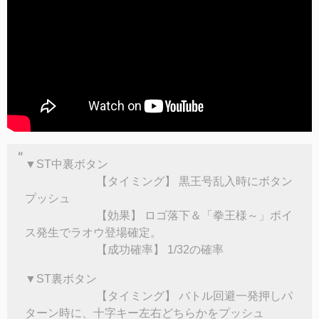
▼ST中裏ボタン
【タイミング】 黒王号乱入時にボタン
プッシュ
【効果】 ロゴ落下＆「拳王様～」ボイ
ス発生でラオウ登場確定。
【成功確率】 1/32の確率
▼ST裏ボタン
【タイミング】 バトル回避一発押しパ
ターン時に、十字キー左右どちらかをプッシュ