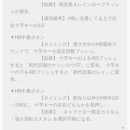
【効果】 死兆星＆レインボーフラッシ
ュが発生。
【成功確率】 HBに当選してる上で左
右十字キーの1/2
▼HB中裏ボタン
【タイミング】 電サポ中のHB最終ラ
ウンドで、十字キーを規定回数プッシュ。
【効果】 十字キーの上を4回プッシュ
すると「初代百裂のケンシロウST」に変化。 十字キ
ーの下を4回プッシュすると「初代百裂のレイ」に変
化。。
▼HB中裏ボタン
【タイミング】 初当り以外のHB中(10
～15R)に、十字キーの左右どちらかを長押し。
【効果】 ・キャラクター限定カスタム
・強さ逆転カスタム を選択可能になる。