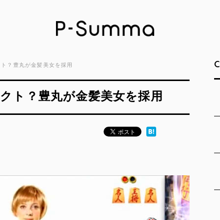
クト？豊丸が金髪美女を採用
クト？豊丸が金髪美女を採用