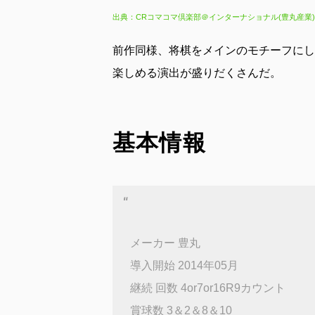
出典：CRコマコマ倶楽部＠インターナショナル(豊丸産業):パチ
前作同様、将棋をメインのモチーフにし
楽しめる演出が盛りだくさんだ。
基本情報
メーカー 豊丸
導入開始 2014年05月
継続 回数 4or7or16R9カウント
賞球数 3＆2＆8＆10