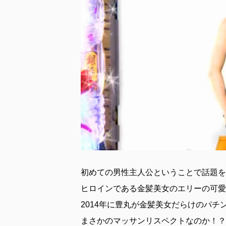
初めての男性主人公ということで話題を
ヒロインである金髪美女のエリーの可愛
2014年に豊丸が金髪美女だらけのパチ
まさかのマッサンリスペクトなのか！？