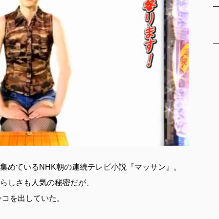
集めているNHK朝の連続テレビ小説『マッサン』。
らしさも人気の秘密だが、
ンコを出していた。