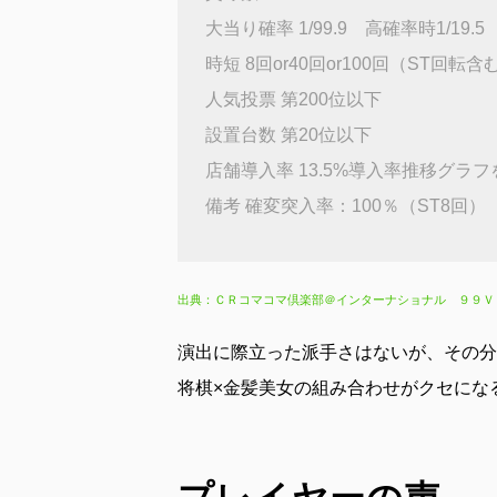
大当り確率 1/99.9 高確率時1/19.5
時短 8回or40回or100回（ST回転含
人気投票 第200位以下
設置台数 第20位以下
店舗導入率 13.5%導入率推移グラ
備考 確変突入率：100％（ST8回）
出典：ＣＲコマコマ倶楽部＠インターナショナル ９９Ｖ
演出に際立った派手さはないが、その分
将棋×金髪美女の組み合わせがクセにな