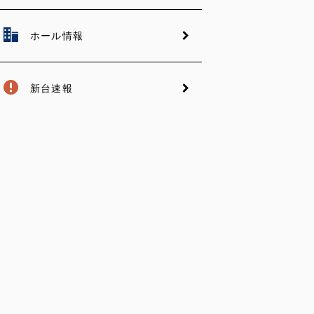
ホール情報
新台速報