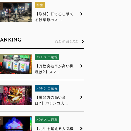
特集
3
【取材】打てるし撃て
る秋葉原のス...
RANKING
VIEW MORE
パチスロ速報
1
【万枚突破率が高い機
種は?】スマ...
パチンコ速報
2
【爆発力の高い台
は?】パチンコ人...
パチスロ速報
3
【北斗を超える人気機