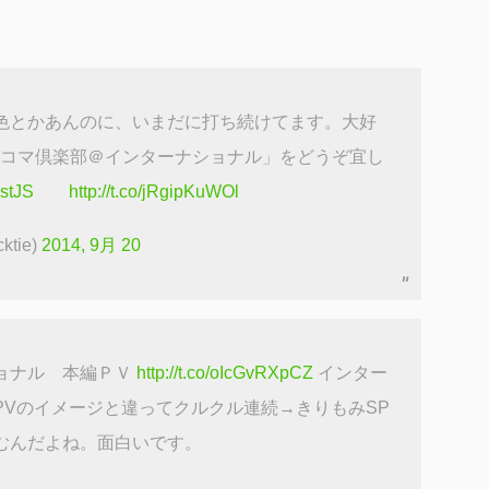
色とかあんのに、いまだに打ち続けてます。大好
コマ倶楽部＠インターナショナル」をどうぞ宜し
ZstJS
http://t.co/jRgipKuWOl
tie)
2014, 9月 20
ョナル 本編ＰＶ
http://t.co/oIcGvRXpCZ
インター
PVのイメージと違ってクルクル連続→きりもみSP
むんだよね。面白いです。