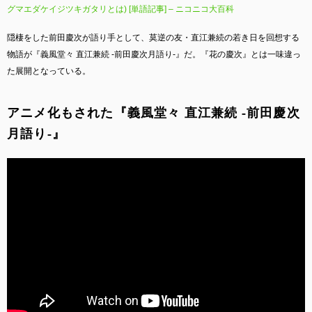
グマエダケイジツキガタリとは) [単語記事] – ニコニコ大百科
隠棲をした前田慶次が語り手として、莫逆の友・直江兼続の若き日を回想する
物語が『義風堂々 直江兼続 -前田慶次月語り-』だ。『花の慶次』とは一味違っ
た展開となっている。
アニメ化もされた『義風堂々 直江兼続 -前田慶次
月語り-』