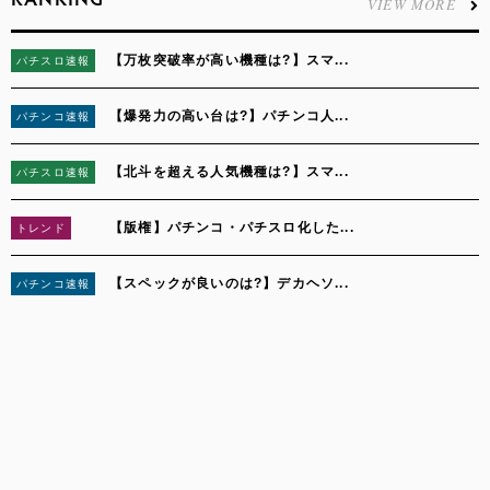
RANKING
VIEW MORE
【万枚突破率が高い機種は?】スマ...
パチスロ速報
1
【爆発力の高い台は?】パチンコ人...
パチンコ速報
2
【北斗を超える人気機種は?】スマ...
パチスロ速報
3
【版権】パチンコ・パチスロ化した...
トレンド
4
【スペックが良いのは?】デカヘソ...
パチンコ速報
5