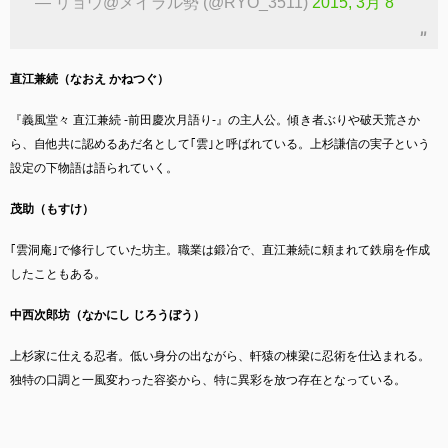
— リョウ@メイラル勢 (@RYO_3511)
2015, 3月 8
直江兼続（なおえ かねつぐ）
『義風堂々 直江兼続 -前田慶次月語り-』の主人公。傾き者ぶりや破天荒さか
ら、自他共に認めるあだ名として｢雲｣と呼ばれている。上杉謙信の実子という
設定の下物語は語られていく。
茂助（もすけ）
｢雲洞庵｣で修行していた坊主。職業は鍛冶で、直江兼続に頼まれて鉄扇を作成
したこともある。
中西次郎坊（なかにし じろうぼう）
上杉家に仕える忍者。低い身分の出ながら、軒猿の棟梁に忍術を仕込まれる。
独特の口調と一風変わった容姿から、特に異彩を放つ存在となっている。