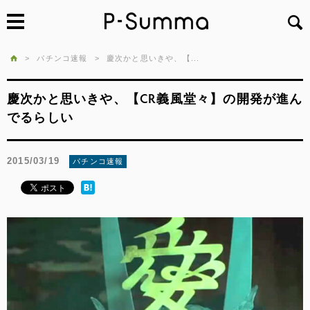
>
パチンコ速報
>
慶次かと思いきや、【...
慶次かと思いきや、【CR義風堂々】の開発が進ん
でるらしい
2015/03/19
パチンコ速報