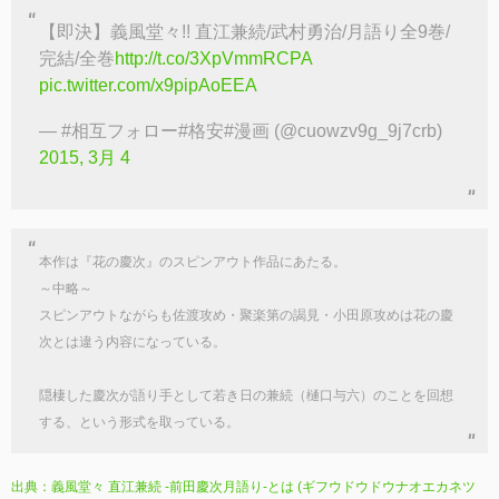
【即決】義風堂々!! 直江兼続/武村勇治/月語り全9巻/
完結/全巻
http://t.co/3XpVmmRCPA
pic.twitter.com/x9pipAoEEA
— #相互フォロー#格安#漫画 (@cuowzv9g_9j7crb)
2015, 3月 4
本作は『花の慶次』のスピンアウト作品にあたる。
～中略～
スピンアウトながらも佐渡攻め・聚楽第の謁見・小田原攻めは花の慶
次とは違う内容になっている。
隠棲した慶次が語り手として若き日の兼続（樋口与六）のことを回想
する、という形式を取っている。
出典：義風堂々 直江兼続 -前田慶次月語り-とは (ギフウドウドウナオエカネツ