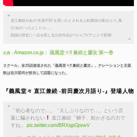
直江兼続があの“生涯不犯”を貫いたとされる上杉謙信の落(おと)し胤
(だね)だったとしたら…。
戦国の歴史に一石を投じる注目作品がついにTVアニメで登場!
Amazon.co.jp： 義風堂々!! 兼続と慶次 第一巻
出典：
２クール、全25話放送された『義風堂々!! 兼続と慶次』。ナレーションと主題
歌は吉川晃司が担当して話題になった。
『義風堂々 直江兼続 -前田慶次月語り-』登場人物
「初心者なので…」「久しぶりなので…」という言
葉に騙されない
直江兼続「獅子、欺かざるの力で
すね」
pic.twitter.com/BRXqpGjwwV