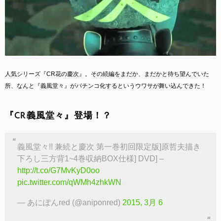
人気シリーズ『CR花の慶次』。その続編をまだか、まだかと待ち望んでいた
所、なんと『義風堂々』がパチンコ化するというウワサが舞い込んできた！
『CR義風堂々』登場！？
義風堂々!! 兼続と慶次 第一巻初回限定版]原哲夫描き
下ろし三方背1~4巻収納BOX仕様] DVD] –
http://t.co/G7MvKyD0oo
pic.twitter.com/qWMh4zhkWN
— あにぽんred (@aniponred)
2015, 3月 6