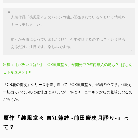
人気作品『義風堂々』のパチンコ機が開発されている？という情報を
キャッチしました。
前々から噂になっていましたけど、今年登場するのでは？という噂も
あるだけに注目です。楽しみですね。
出典：【パチンコ新台】「CR義風堂々」が開発中!?年内導入の噂も!? : ぱちん
こドキュメント!!
『CR花の慶次』シリーズを差し置いて『CR義風堂々』登場のウワサ。情報が
一切出ていないので確信はできないが、やはりニューギンからの登場になるの
だろうか。
原作『義風堂々 直江兼続 -前田慶次月語り-』っ
て？