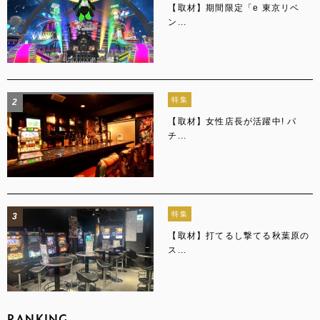
【取材】期間限定「e 東京リベ
ン...
特集
2
【取材】女性店長が活躍中! パ
チ...
特集
3
【取材】打てるし撃てる秋葉原の
ス...