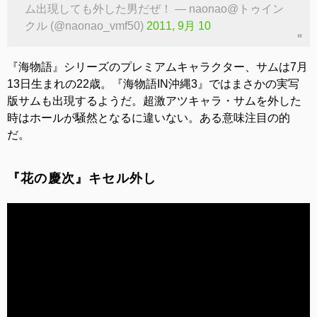
ム出現しても外した男だぜ！ — naonao@トゥイン
クル (@naonao_vmf50)
2011, 9月 10
『海物語』シリーズのプレミアムキャラクター、サムは7月
13日生まれの22歳。『海物語IN沖縄3』ではまさかの実写
版サムも出現するようだ。超激アツキャラ・サムを外した
時はホールが騒然となるに違いない。ある意味注目の的
だ。
『花の慶次』キセル外し