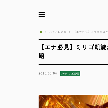
>
パチスロ速報
>
【エナ必見】ミリゴ凱旋
【エナ必見】ミリゴ凱旋
題
2015/05/04
パチスロ速報