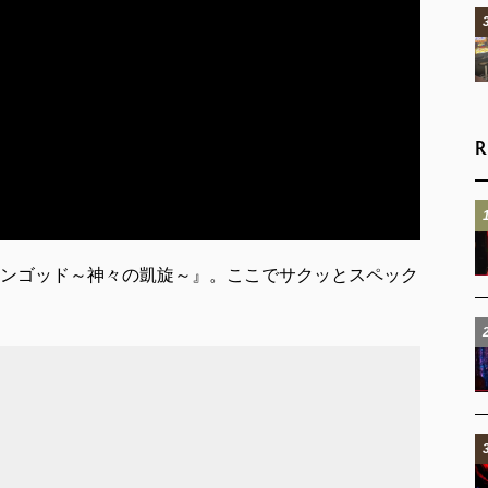
ンゴッド～神々の凱旋～』。ここでサクッとスペック