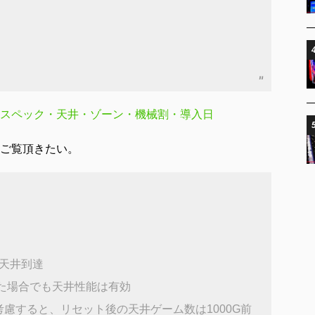
スペック・天井・ゾーン・機械割・導入日
ご覧頂きたい。
で天井到達
えた場合でも天井性能は有効
慮すると、リセット後の天井ゲーム数は1000G前