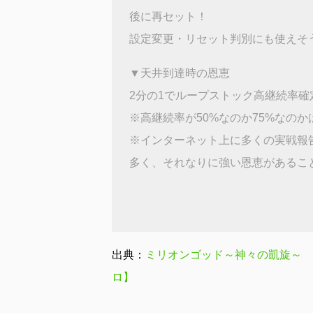
後に再セット！
設定変更・リセット判別にも使えそ
▼天井到達時の恩恵
2分の1でループストック高継続率確
※高継続率が50%なのか75%なの
※インターネット上に多くの実戦報
多く、それなりに強い恩恵があるこ
出典：
ミリオンゴッド～神々の凱旋～ 
ロ】