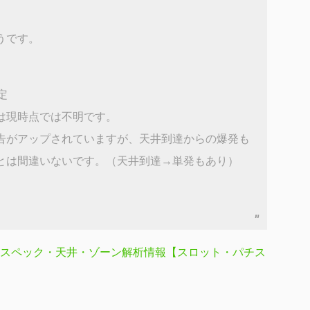
うです。
定
かは現時点では不明です。
告がアップされていますが、天井到達からの爆発も
とは間違いないです。（天井到達→単発もあり）
スペック・天井・ゾーン解析情報【スロット・パチス