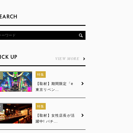
EARCH
ICK UP
VIEW MORE
特集
1
【取材】期間限定「e
東京リベン...
特集
2
【取材】女性店長が活
躍中! パチ...