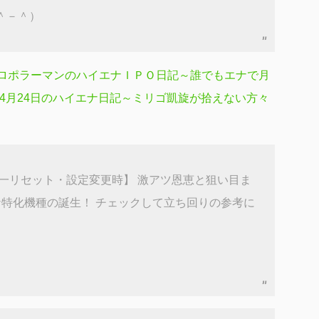
＾－＾）
プロポラーマンのハイエナＩＰＯ日記～誰でもエナで月
 4月24日のハイエナ日記～ミリゴ凱旋が拾えない方々
一リセット・設定変更時】 激アツ恩恵と狙い目ま
特化機種の誕生！ チェックして立ち回りの参考に