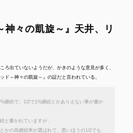
～神々の凱旋～』天井、リ
ころ出ていないようだが、かきのような意見が多く、
ッド～神々の凱旋～』の証だと言われている。
0%継続で、1/2で1%継続とかありえない事が書か
継続と書かれていますが、
0%とかの高継続率が選ばれて、悪いほうの1/2でも