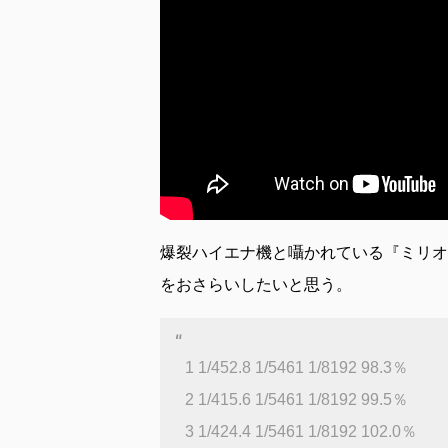
爆裂ハイエナ機と囁かれている『ミリオ
をおさらいしたいと思う。
1 1/452.8 1/5461 1/8192 98.3％
2 1/415.6 1/5461 1/8192 99.5％
3 1/424.4 1/5461 1/8192 102.0％