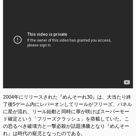
2004年にリリースされた『めんそーれ30』は、大当たり終
了後5ゲーム内にレバーオンしてリールがフリーズ、パネル
に星が流れ、リール始動と同時に華が咲けばスーパーモー
ド確定という「フリーズクラッシュ」を搭載していた。こ
の恐るべき破壊力と一撃必殺が話題沸騰となり『めんそー
れ』は時代の寵児となったのである。