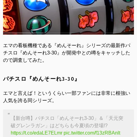
エマの看板機種である『めんそーれ』シリーズの最新作パ
チスロ『めんそーれ3-30』が開発中との噂をキャッチした
ので調査してみた。
パチスロ『めんそーれ3-30』
エマと言えば！というくらい一部ファンには非常に根強い
人気を誇る同シリーズ。
【新台噂】パチスロ「めんそーれ3-30」＆「天元突
破グレンラガン」はどちらも今夏頃の登場!?
https://t.co/edaLE7ELmr
pic.twitter.com/f13zRBAnlt