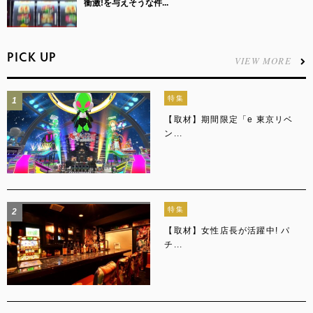
衝激!を与えそうな件...
PICK UP
VIEW MORE
特集
1
【取材】期間限定「e 東京リベ
ン...
特集
2
【取材】女性店長が活躍中! パ
チ...