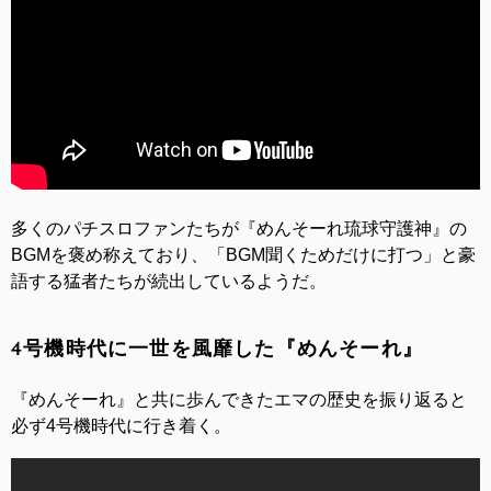
多くのパチスロファンたちが『めんそーれ琉球守護神』の
BGMを褒め称えており、「BGM聞くためだけに打つ」と豪
語する猛者たちが続出しているようだ。
4号機時代に一世を風靡した『めんそーれ』
『めんそーれ』と共に歩んできたエマの歴史を振り返ると
必ず4号機時代に行き着く。