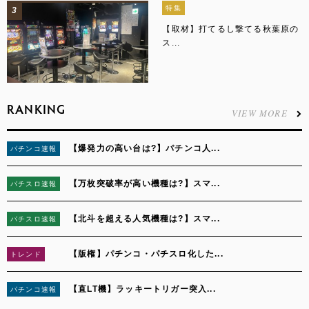
特集
3
【取材】打てるし撃てる秋葉原の
ス...
RANKING
VIEW MORE
【爆発力の高い台は?】パチンコ人...
パチンコ速報
1
【万枚突破率が高い機種は?】スマ...
パチスロ速報
2
【北斗を超える人気機種は?】スマ...
パチスロ速報
3
【版権】パチンコ・パチスロ化した...
トレンド
4
【直LT機】ラッキートリガー突入...
パチンコ速報
5