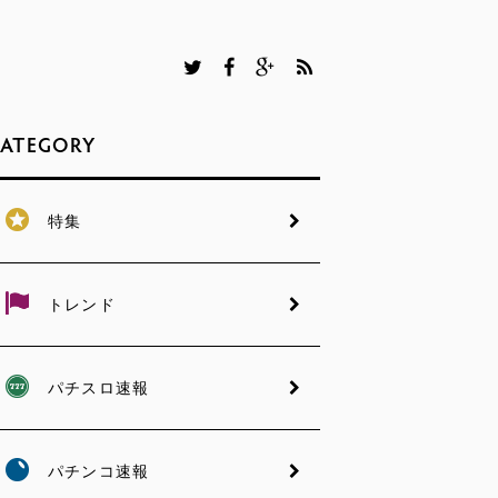
CATEGORY
特集
トレンド
パチスロ速報
パチンコ速報