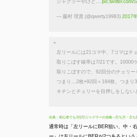
ジャグラーやけど…
pic.twitter.co
— 藤村 理貴 (@qwerty19983)
2017
左リールには21コマ中、7コマは
取りこぼす確率は7/21です。1000
取りこぼすので、92回分のチェリー
つまり…2枚×92回＝184枚。つま
キチンとチェリーを目押しをしないと
出典：初心者でも月5万!ジャグラーの攻略～打ち方・立ち
通常時は「左リールにBER狙い、中・
ー』は左リールにBERが2つあるという