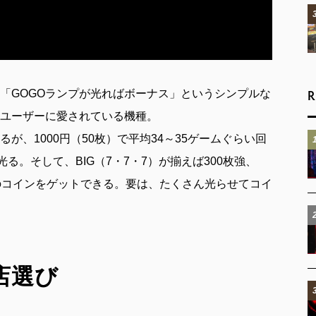
「GOGOランプが光ればボーナス」というシンプルな
ユーザーに愛されている機種。
が、1000円（50枚）で平均34～35ゲームぐらい回
る。そして、BIG（7・7・7）が揃えば300枚強、
枚強のコインをゲットできる。要は、たくさん光らせてコイ
店選び