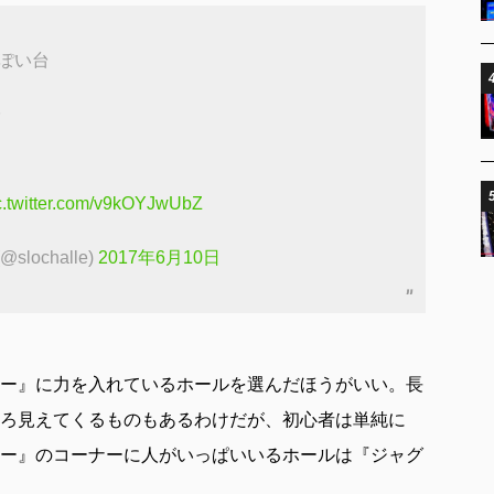
6ぽい台
台
c.twitter.com/v9kOYJwUbZ
ochalle)
2017年6月10日
ー』に力を入れているホールを選んだほうがいい。長
ろ見えてくるものもあるわけだが、初心者は単純に
ー』のコーナーに人がいっぱいいるホールは『ジャグ