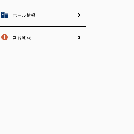
ホール情報
新台速報