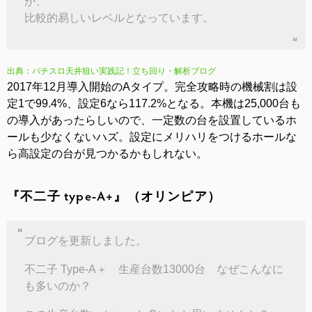
が、
比較的易しいレベルとなっています。
出典：パチスロ天井狙い実践記！立ち回り・解析ブログ
2017年12月導入開始のAタイプ。完全攻略時の機械割は設
定1で99.4%、設定6なら117.2%となる。本機は25,000台も
の導入があったらしいので、一定数の台を設置しているホ
ールも少なくないハズ。設定にメリハリをつけるホールな
ら高設定の台が見つかるかもしれない。
『不二子 type-A+』（オリンピア）
ブログを更新しました。
不二子 Type-A＋ 生産台数13000台 なぜこんなに
も多いのか？