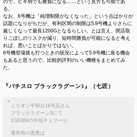
ので、ヒキ弱でも勝負になる……という見方も可能であ
る。
なお、6号機は「純増制限がなくなった」という点ばかりが
話題になりがちだが、有利区間の制限は5.9号機よりさらに
厳しくなって最長1200Gとなるらしい。とは言え、閉店取
りこぼしのリスクが減り、短時間勝負が可能になると考え
れば、悪いことばかりではない。
6号機登場後も打つときの状況によって5.9号機に座る機会
もあると思うので、比較的評判のいい機種をまとめてみ
た。
『パチスロ ブラックラグーン3』（七匠）
ミリオン平和台16号店さん
ブラックラグーン3にて
1/16384の中段チェリー☆
通常時の恩恵は