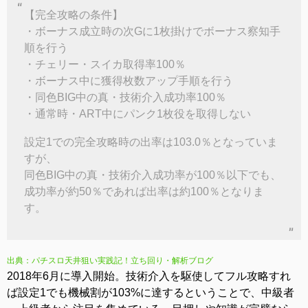
【完全攻略の条件】
・ボーナス成立時の次Gに1枚掛けでボーナス察知手
順を行う
・チェリー・スイカ取得率100％
・ボーナス中に獲得枚数アップ手順を行う
・同色BIG中の真・技術介入成功率100％
・通常時・ART中にパンク1枚役を取得しない
設定1での完全攻略時の出率は103.0％となっていま
すが、
同色BIG中の真・技術介入成功率が100％以下でも、
成功率が約50％であれば出率は約100％となりま
す。
出典：パチスロ天井狙い実践記！立ち回り・解析ブログ
2018年6月に導入開始。技術介入を駆使してフル攻略すれ
ば設定1でも機械割が103%に達するということで、中級者