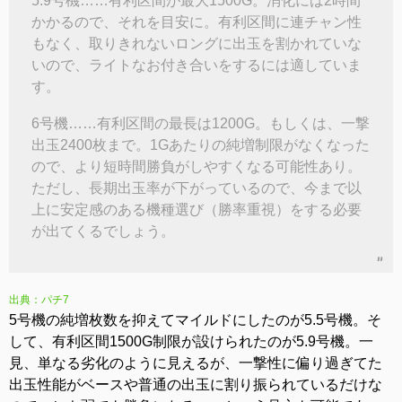
5.9号機……有利区間が最大1500G。消化には2時間
かかるので、それを目安に。有利区間に連チャン性
もなく、取りきれないロングに出玉を割かれていな
いので、ライトなお付き合いをするには適していま
す。
6号機……有利区間の最長は1200G。もしくは、一撃
出玉2400枚まで。1Gあたりの純増制限がなくなった
ので、より短時間勝負がしやすくなる可能性あり。
ただし、長期出玉率が下がっているので、今まで以
上に安定感のある機種選び（勝率重視）をする必要
が出てくるでしょう。
出典：パチ7
5号機の純増枚数を抑えてマイルドにしたのが5.5号機。そ
して、有利区間1500G制限が設けられたのが5.9号機。一
見、単なる劣化のように見えるが、一撃性に偏り過ぎてた
出玉性能がベースや普通の出玉に割り振られているだけな