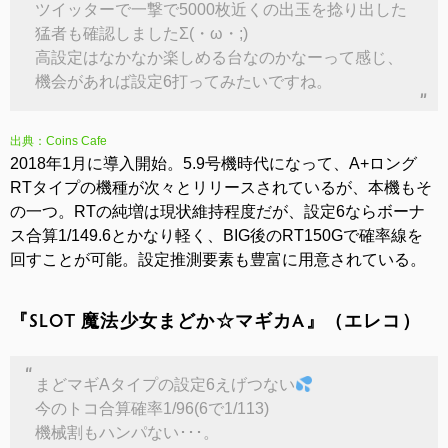
ツイッターで一撃で5000枚近くの出玉を捻り出した
猛者も確認しましたΣ(・ω・;)
高設定はなかなか楽しめる台なのかなーって感じ、
機会があれば設定6打ってみたいですね。
出典：Coins Cafe
2018年1月に導入開始。5.9号機時代になって、A+ロング
RTタイプの機種が次々とリリースされているが、本機もそ
の一つ。RTの純増は現状維持程度だが、設定6ならボーナ
ス合算1/149.6とかなり軽く、BIG後のRT150Gで確率線を
回すことが可能。設定推測要素も豊富に用意されている。
『SLOT 魔法少女まどか☆マギカA』（エレコ）
まどマギAタイプの設定6えげつない
今のトコ合算確率1/96(6で1/113)
機械割もハンパない･･･。