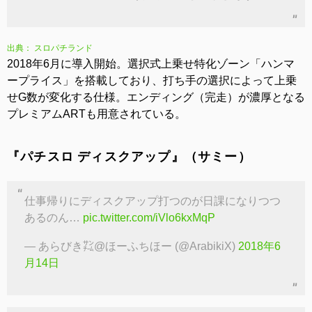
出典： スロパチランド
2018年6月に導入開始。選択式上乗せ特化ゾーン「ハンマ
ープライス」を搭載しており、打ち手の選択によって上乗
せG数が変化する仕様。エンディング（完走）が濃厚となる
プレミアムARTも用意されている。
『パチスロ ディスクアップ』（サミー）
仕事帰りにディスクアップ打つのが日課になりつつ
あるのん…
pic.twitter.com/iVlo6kxMqP
— あらびき㌠@ほーふちほー (@ArabikiX)
2018年6
月14日