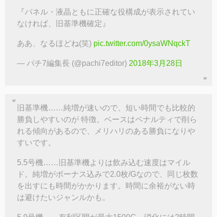
『パネル・液晶ともに正確な役構成が表示されてい
なければ、旧基準機確定』
ああ、なるほどね(笑)
pic.twitter.com/0ysaWNqckT
— パチ7編集長 (@pachi7editor)
2018年3月28日
旧基準機……純増が速いので、短い時間でも比較的
勝負しやすいのが 特徴。ベースはペナルティで削ら
れる傾向があるので、メリハリのある勝負になりや
すいです。
5.5号機……旧基準機よりは飲み込む速度はマイル
ド。純増がボーナス込みで2.0枚/Gなので、同じ枚数
を出すにも時間がかかります。時間に余裕がない時
は避けたいジャンルかも。