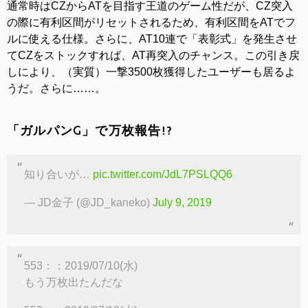
通常時はCZからATを目指す王道のゲーム性だが、CZ突入
の際に有利区間がリセットされるため、有利区間をATでフ
ルに使える仕様。さらに、AT10連で「表彰式」を発生させ
てCZをストックすれば、AT再突入のチャンス。この引き戻
しにより、（実質）一撃3500枚獲得したユーザーも居るよ
うだ。さらに……。
「ガルパンG」で万枚報告!?
知り合いが…
pic.twitter.com/JdL7PSLQQ6
— JD金子 (@JD_kaneko)
July 9, 2019
553：：2019/07/10(水)
もう万枚出たんだな