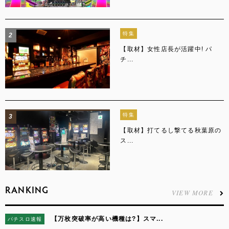
特集
2
【取材】女性店長が活躍中! パ
チ...
特集
3
【取材】打てるし撃てる秋葉原の
ス...
RANKING
VIEW MORE
【万枚突破率が高い機種は?】スマ...
パチスロ速報
1