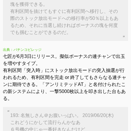
塊を獲得できる。
有利区間を抜けてもすぐに有利区間へ移行し、その
際のストック放出モードへの移行率が50％以上もあ
るため、それに当選し続ければボーナスの塊を何度
でも掴むことができるのだ。
出典：パチンコビレッジ
七匠が6月3日にリリース。擬似ボーナスの連チャンで出玉
を増やすタイプ。
有利区間「突入時」にストック放出モードの突入抽選が行
われるため、有利区間を完走 or 終了してもさらなる連チャ
ンに期待できる。「アンリミテッドAT」と名付けられたこ
の新システムにより、一撃5000枚以上を叩き出した台もあ
る。
193: 名無しさん＠お腹いっぱい。 2019/06/20(木)
これどうにかして流行らんかなあ
６号機の中じゃ一番好きなんだけど