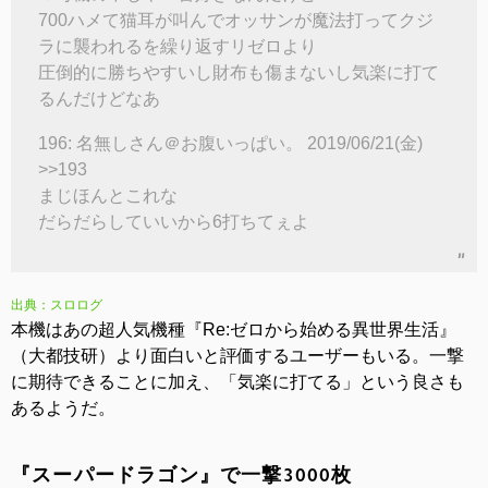
700ハメて猫耳が叫んでオッサンが魔法打ってクジ
ラに襲われるを繰り返すリゼロより
圧倒的に勝ちやすいし財布も傷まないし気楽に打て
るんだけどなあ
196: 名無しさん＠お腹いっぱい。 2019/06/21(金)
>>193
まじほんとこれな
だらだらしていいから6打ちてぇよ
出典：スロログ
本機はあの超人気機種『Re:ゼロから始める異世界生活』
（大都技研）より面白いと評価するユーザーもいる。一撃
に期待できることに加え、「気楽に打てる」という良さも
あるようだ。
『スーパードラゴン』で一撃3000枚