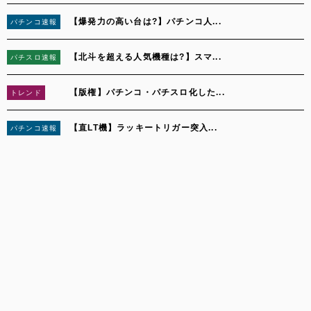
【爆発力の高い台は?】パチンコ人...
パチンコ速報
2
【北斗を超える人気機種は?】スマ...
パチスロ速報
3
【版権】パチンコ・パチスロ化した...
トレンド
4
【直LT機】ラッキートリガー突入...
パチンコ速報
5