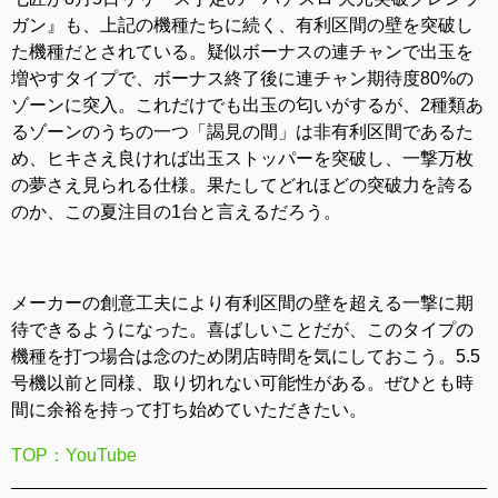
ガン』も、上記の機種たちに続く、有利区間の壁を突破し
た機種だとされている。疑似ボーナスの連チャンで出玉を
増やすタイプで、ボーナス終了後に連チャン期待度80%の
ゾーンに突入。これだけでも出玉の匂いがするが、2種類あ
るゾーンのうちの一つ「謁見の間」は非有利区間であるた
め、ヒキさえ良ければ出玉ストッパーを突破し、一撃万枚
の夢さえ見られる仕様。果たしてどれほどの突破力を誇る
のか、この夏注目の1台と言えるだろう。
メーカーの創意工夫により有利区間の壁を超える一撃に期
待できるようになった。喜ばしいことだが、このタイプの
機種を打つ場合は念のため閉店時間を気にしておこう。5.5
号機以前と同様、取り切れない可能性がある。ぜひとも時
間に余裕を持って打ち始めていただきたい。
TOP：YouTube