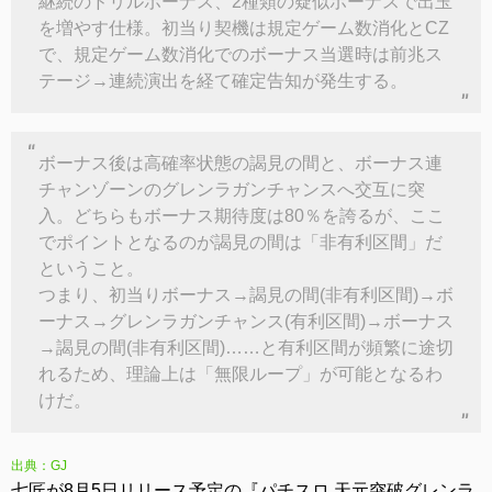
継続のドリルボーナス、2種類の疑似ボーナスで出玉
を増やす仕様。初当り契機は規定ゲーム数消化とCZ
で、規定ゲーム数消化でのボーナス当選時は前兆ス
テージ→連続演出を経て確定告知が発生する。
ボーナス後は高確率状態の謁見の間と、ボーナス連
チャンゾーンのグレンラガンチャンスへ交互に突
入。どちらもボーナス期待度は80％を誇るが、ここ
でポイントとなるのが謁見の間は「非有利区間」だ
ということ。
つまり、初当りボーナス→謁見の間(非有利区間)→ボ
ーナス→グレンラガンチャンス(有利区間)→ボーナス
→謁見の間(非有利区間)……と有利区間が頻繁に途切
れるため、理論上は「無限ループ」が可能となるわ
けだ。
出典：GJ
七匠が8月5日リリース予定の『パチスロ 天元突破グレンラ