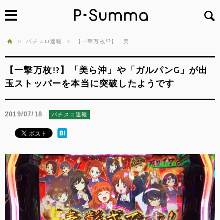
>
パチスロ速報
>
【一撃万枚!?】「美...
【一撃万枚!?】「美ら沖」や「ガルパンG」が出
玉ストッパーを本当に突破したようです
2019/07/18
パチスロ速報