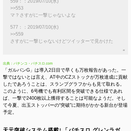
559：：2019/07/10(水)
>>553
マ？さすがに一撃じゃないよな
577：：2019/07/10(水)
>>559
さすがに一撃じゃないけどツイッターで見かけた
出典：パチンコ・パチスロ.com
「ガルパンG」は導入2日目で早くも万枚報告があった。一
撃ではないとは言え、AT中のCZストックが万枚達成に貢献
したであろうことは、スランプグラフからも見て取れる。
このように、6号機でも有利区間を突破できる仕様であれ
ば、一撃で2400枚以上獲得することは可能なようだ。そし
て今夏、出玉ストッパーの“突破”に期待がかかる新台が登場
予定。
天元突破システム搭載! 「パチスロ グレンラガ