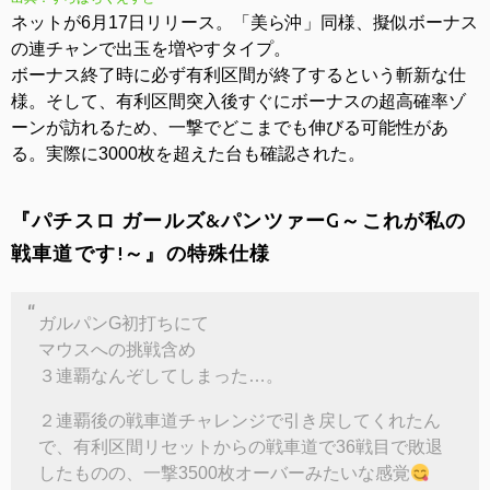
ネットが6月17日リリース。「美ら沖」同様、擬似ボーナス
の連チャンで出玉を増やすタイプ。
ボーナス終了時に必ず有利区間が終了するという斬新な仕
様。そして、有利区間突入後すぐにボーナスの超高確率ゾ
ーンが訪れるため、一撃でどこまでも伸びる可能性があ
る。実際に3000枚を超えた台も確認された。
『パチスロ ガールズ&パンツァーG～これが私の
戦車道です!～』の特殊仕様
ガルパンG初打ちにて
マウスへの挑戦含め
３連覇なんぞしてしまった…。
２連覇後の戦車道チャレンジで引き戻してくれたん
で、有利区間リセットからの戦車道で36戦目で敗退
したものの、一撃3500枚オーバーみたいな感覚