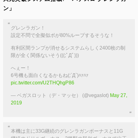
ン」
グレンラガン！
設定不問で全擬似ボが80%ループするそうな！
有利区間ランプが消せるシステムらしく2400枚の制
限が全く関係ないそう(((;ﾟДﾟ)))
へぇー！
6号機も面白くなるかもね(;´Д`)ﾊｧﾊｧ
pic.twitter.com/U2THQhgP86
— ベガスロット（デ・マッセ） (@vegaslot)
May 27,
2019
本機は主に33G継続のグレンラガンボーナスと11G