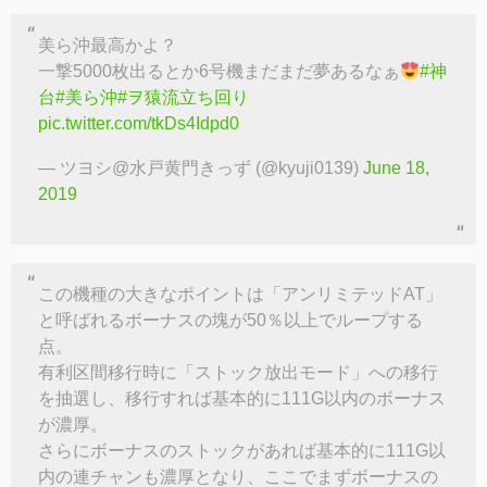
美ら沖最高かよ？
一撃5000枚出るとか6号機まだまだ夢あるなぁ
#神
台
#美ら沖
#ヲ猿流立ち回り
pic.twitter.com/tkDs4Idpd0
— ツヨシ@水戸黄門きっず (@kyuji0139)
June 18,
2019
この機種の大きなポイントは「アンリミテッドAT」
と呼ばれるボーナスの塊が50％以上でループする
点。
有利区間移行時に「ストック放出モード」への移行
を抽選し、移行すれば基本的に111G以内のボーナス
が濃厚。
さらにボーナスのストックがあれば基本的に111G以
内の連チャンも濃厚となり、ここでまずボーナスの