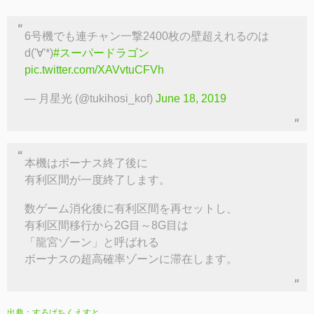
6号機でも連チャン一撃2400枚の壁超えれるのは
d('∀'*)
#スーパードラゴン
pic.twitter.com/XAVvtuCFVh
— 月星光 (@tukihosi_kof)
June 18, 2019
本機はボーナス終了後に
有利区間が一度終了します。
数ゲーム消化後に有利区間を再セットし、
有利区間移行から2G目～8G目は
「龍宮ゾーン」と呼ばれる
ボーナスの超高確率ゾーンに滞在します。
出典：すろぱちくえすと