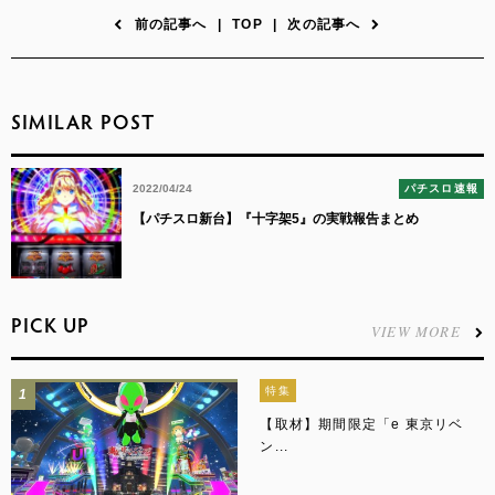
前の記事へ
|
TOP
|
次の記事へ
SIMILAR POST
2022/04/24
パチスロ速報
【パチスロ新台】『十字架5』の実戦報告まとめ
PICK UP
VIEW MORE
特集
1
【取材】期間限定「e 東京リベ
ン...