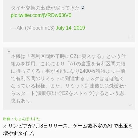
タイヤ交換の出費が戻ってきた
pic.twitter.com/jVRDw63tV0
— Aki (@leochin13)
July 14, 2019
本機は「有利区間終了時にCZに突入する」という仕
組みを採用。これにより「ATの当選を有利区間の頭
に持ってくる」事が可能になり2400枚獲得より手前
で有利区間のリミットに到達するリスクはほぼ無く
なっている模様。また、リミット到達後はCZ状態か
らスタート(優勝演出でCZをストック)するという恩
恵もあり。
出典：ちょんぼりすた
オリンピアが7月8日リリース。ゲーム数不定のATで出玉を
増やすタイプ。